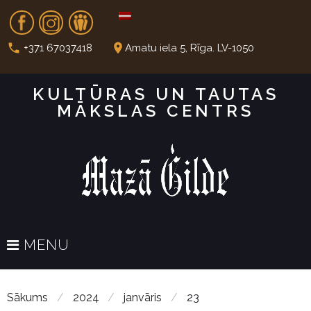
S
Fb
In
Dr
k
i
call
place
+371 67037418
Amatu iela 5, Rīga. LV-1050
p
t
KULTŪRAS UN TAUTAS
o
MĀKSLAS CENTRS
c
o
n
t
e
n
t
MENU
Sākums
/
2024
/
janvāris
/
23