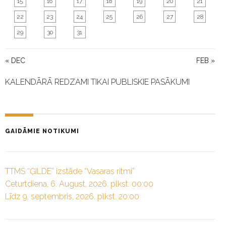
15
16
17
18
19
20
21
22
23
24
25
26
27
28
29
30
31
« DEC
FEB »
KALENDĀRĀ REDZAMI TIKAI PUBLISKIE PASĀKUMI
GAIDĀMIE NOTIKUMI
TTMS “ĢILDE” izstāde “Vasaras ritmi”
Ceturtdiena, 6. August, 2026. plkst. 00:00
Līdz 9. septembris, 2026. plkst. 20:00