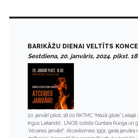
D
a
BARIKĀŽU DIENAI VELTĪTS KONCE
Sestdiena, 20. janvāris, 2024. plkst. 1
y
:
J
20. janvārī plkst. 18.00 RKTMC “Mazā ģilde” Lielajā 
a
Ingus Leilands) , LNOB solista Guntara Ruņģa un ģi
“Atceries janvāri!”. Atcerēsimies 1991. gada janvāra 