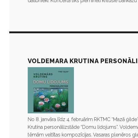
n
dalībnieki. Koncertā tiks pieminēti kritušie barikāžu
v
ā
r
VOLDEMARA KRUTINA PERSONĀLI
i
s
2
No 8. janvāra līdz 4. februārim RKTMC “Mazā ģild
Krutina personālizstāde “Domu lidojums”. Voldemār
tēmām veltītas kompozīcijas. Vasaras plenēros gle