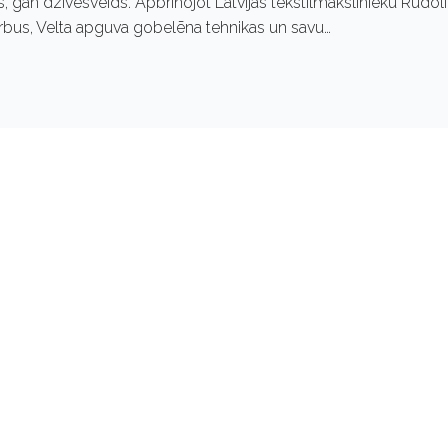
ks, gan dzīvesveids. Apbrīnojot Latvijas tekstilmākslinieku Rūdol
rbus, Velta apguva gobelēna tehnikas un savu…