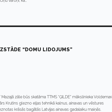
 cīņu varoņi, kā…
ZSTĀDE “DOMU LIDOJUMS”
e” Mazajā zāle būs skatāma TTMS “ĢILDE” mākslinieka Voldemar
s Krutins glezno eļļas tehnikā kalnus, ainavas un vēstures
znotas krāsās bagātās Latvijas ainavas gadalaiku maiņās.