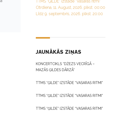
fa
TTMS “ĢILDE” izstāde “Vasaras ritmi”
Otrdiena, 11. August, 2026. plkst. 00:00
Līdz 9. septembris, 2026. plkst. 20:00
JAUNĀKĀS ZIŅAS
KONCERTCIKLS “DŽEZS VECRĪGĀ –
MAZĀS ĢILDES DĀRZĀ”
TTMS “ĢILDE” IZSTĀDE “VASARAS RITMI”
TTMS “ĢILDE” IZSTĀDE “VASARAS RITMI”
TTMS “ĢILDE” IZSTĀDE “VASARAS RITMI”