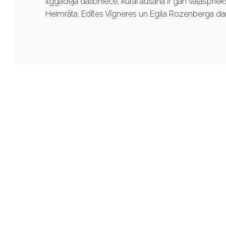
ilggadēja dalībniece, kurai aušana ir gan vaļasprie
Heimrāta, Edītes Vīgneres un Egila Rozenberga da