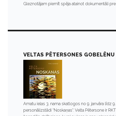
0
Gleznotājam piemīt spēja atainot dokumentāli precīz
,
2
0
VELTAS PĒTERSONES GOBELĒNU
2
4
Amatu ielas 3. nama skatlogos no 9. janvāra līdz 
personālizstādi “Noskaņas”. Velta Pētersone ir RK