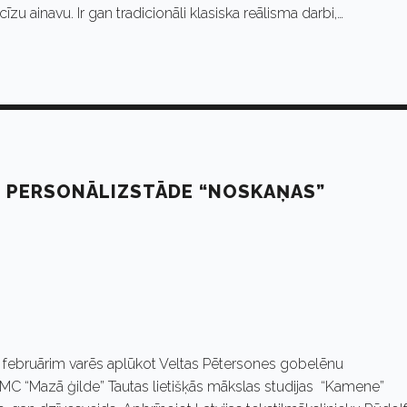
u ainavu. Ir gan tradicionāli klasiska reālisma darbi,…
 PERSONĀLIZSTĀDE “NOSKAŅAS”
9. februārim varēs aplūkot Veltas Pētersones gobelēnu
TMC “Mazā ģilde” Tautas lietišķās mākslas studijas “Kamene”