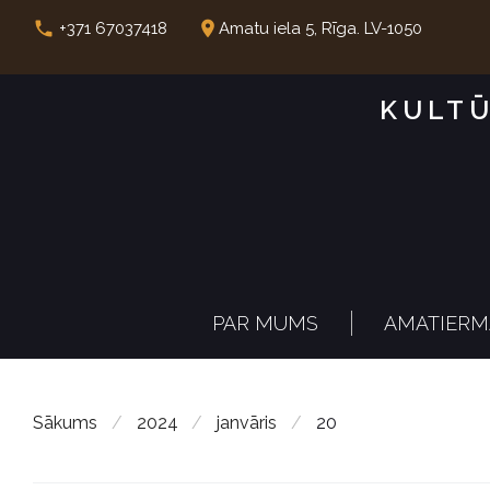
S
call
place
+371 67037418
Amatu iela 5, Rīga. LV-1050
k
i
KULTŪ
p
t
o
c
o
n
PAR MUMS
AMATIERM
t
e
n
Sākums
/
2024
/
janvāris
/
20
t