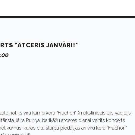
RTS "ATCERIS JANVĀRI!"
8:00
zālē notiks vīru kamerkora “Frachori” (mākslinieciskais vadītājs
tārista Jāņa Ruņģa barikāžu atceres dienai veltīts koncerts
notikumus, kuros citu starpā piedalījās arī vīru kora “Frachori”