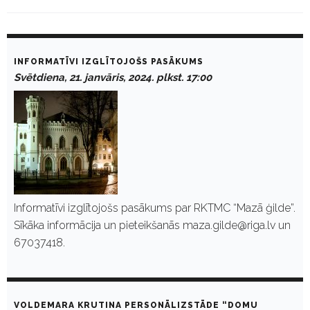
D
a
INFORMATĪVI IZGLĪTOJOŠS PASĀKUMS
y
Svētdiena, 21. janvāris, 2024. plkst. 17:00
:
J
a
n
v
ā
r
i
s
2
1
Informatīvi izglītojošs pasākums par RKTMC “Mazā ģilde”.
,
Sīkāka informācija un pieteikšanās maza.gilde@riga.lv un
2
0
67037418.
2
4
VOLDEMARA KRUTINA PERSONĀLIZSTĀDE “DOMU