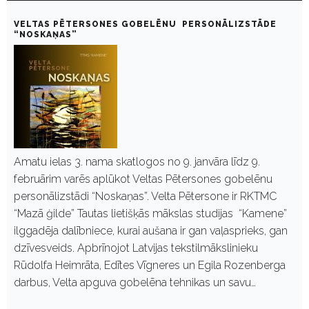
VELTAS PĒTERSONES GOBELĒNU PERSONĀLIZSTĀDE
“NOSKAŅAS”
Amatu ielas 3. nama skatlogos no 9. janvāra līdz 9.
februārim varēs aplūkot Veltas Pētersones gobelēnu
personālizstādi “Noskaņas”. Velta Pētersone ir RKTMC
“Mazā ģilde” Tautas lietišķās mākslas studijas “Kamene”
ilggadēja dalībniece, kurai aušana ir gan vaļasprieks, gan
dzīvesveids. Apbrīnojot Latvijas tekstilmākslinieku
Rūdolfa Heimrāta, Edītes Vīgneres un Egila Rozenberga
darbus, Velta apguva gobelēna tehnikas un savu…