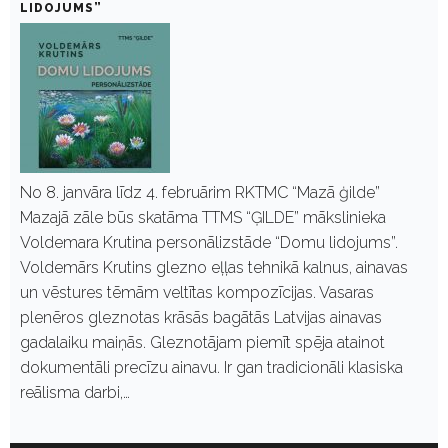
LIDOJUMS”
No 8. janvāra līdz 4. februārim RKTMC “Mazā ģilde”
Mazajā zāle būs skatāma TTMS “ĢILDE” mākslinieka
Voldemara Krutina personālizstāde “Domu lidojums”.
Voldemārs Krutins glezno eļļas tehnikā kalnus, ainavas
un vēstures tēmām veltītas kompozīcijas. Vasaras
plenēros gleznotas krāsās bagātās Latvijas ainavas
gadalaiku maiņās. Gleznotājam piemīt spēja atainot
dokumentāli precīzu ainavu. Ir gan tradicionāli klasiska
reālisma darbi,…