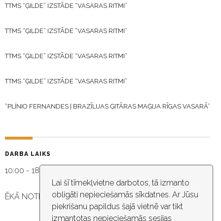
TTMS “ĢILDE” IZSTĀDE “VASARAS RITMI”
TTMS “ĢILDE” IZSTĀDE “VASARAS RITMI”
TTMS “ĢILDE” IZSTĀDE “VASARAS RITMI”
TTMS “ĢILDE” IZSTĀDE “VASARAS RITMI”
“PLÍNIO FERNANDES | BRAZĪLIJAS ĢITĀRAS MAĢIJA RĪGAS VASARĀ”
DARBA LAIKS
10:00 - 18:30
Lai šī tīmekļvietne darbotos, tā izmanto
obligāti nepieciešamās sīkdatnes. Ar Jūsu
ĒKĀ NOTIEK VIDEO NOVĒROŠANA
piekrišanu papildus šajā vietnē var tikt
izmantotas nepieciešamās sesijas