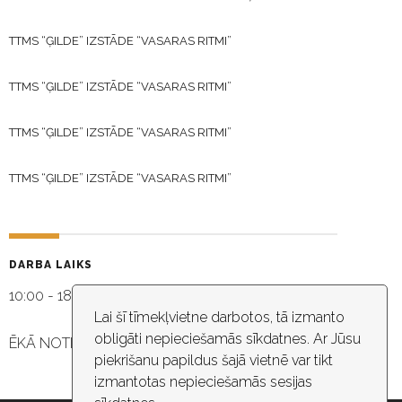
TTMS “ĢILDE” IZSTĀDE “VASARAS RITMI”
TTMS “ĢILDE” IZSTĀDE “VASARAS RITMI”
TTMS “ĢILDE” IZSTĀDE “VASARAS RITMI”
TTMS “ĢILDE” IZSTĀDE “VASARAS RITMI”
DARBA LAIKS
10:00 - 18:30
Lai šī tīmekļvietne darbotos, tā izmanto
obligāti nepieciešamās sīkdatnes. Ar Jūsu
ĒKĀ NOTIEK VIDEO NOVĒROŠANA
piekrišanu papildus šajā vietnē var tikt
izmantotas nepieciešamās sesijas