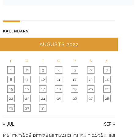
I
G
A
T
KALENDĀRS
I
O
AUGUSTS 2022
N
P
O
T
C
P
S
S
1
2
3
4
5
6
7
8
9
10
11
12
13
14
15
16
17
18
19
20
21
22
23
24
25
26
27
28
29
30
31
« JUL
SEP »
KALENDĀRĀ REDZAMI TIKAI PUBLISKIE PASĀKUMI