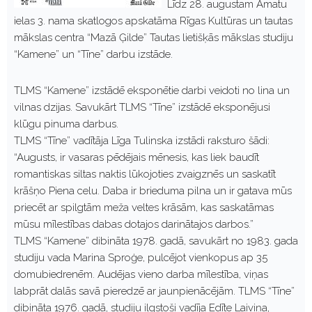
Līdz 28. augustam Amatu
ielas 3. nama skatlogos apskatāma Rīgas Kultūras un tautas
mākslas centra “Mazā Ģilde” Tautas lietišķās mākslas studiju
“Kamene” un “Tīne” darbu izstāde.
TLMS “Kamene” izstādē eksponētie darbi veidoti no lina un
vilnas dzijas. Savukārt TLMS “Tīne” izstādē eksponējusi
klūgu pinuma darbus.
TLMS “Tīne” vadītāja Līga Tulinska izstādi raksturo šādi:
“Augusts, ir vasaras pēdējais mēnesis, kas liek baudīt
romantiskas siltas naktis lūkojoties zvaigznēs un saskatīt
krāšņo Piena celu. Daba ir brieduma pilna un ir gatava mūs
priecēt ar spilgtām meža veltes krāsām, kas saskatāmas
mūsu mīlestības dabas dotajos darinātajos darbos.”
TLMS “Kamene” dibināta 1978. gadā, savukārt no 1983. gada
studiju vada Marina Sproģe, pulcējot vienkopus ap 35
domubiedrenēm. Audējas vieno darba mīlestība, viņas
labprāt dalās savā pieredzē ar jaunpienācējām. TLMS “Tīne”
dibināta 1976. gadā, studiju ilgstoši vadīja Edīte Laiviņa,