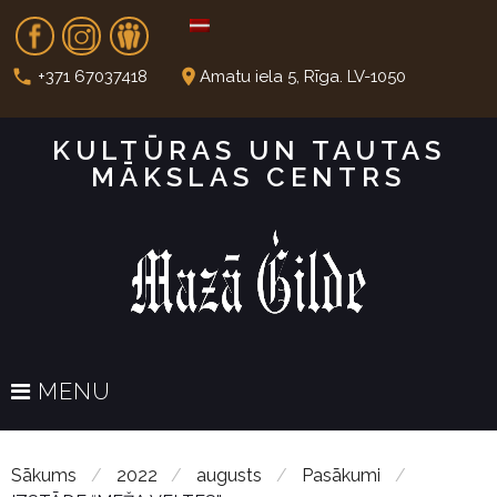
S
Fb
In
Dr
k
i
call
place
+371 67037418
Amatu iela 5, Rīga. LV-1050
p
t
KULTŪRAS UN TAUTAS
o
MĀKSLAS CENTRS
c
o
n
t
e
n
t
MENU
Sākums
/
2022
/
augusts
/
Pasākumi
/