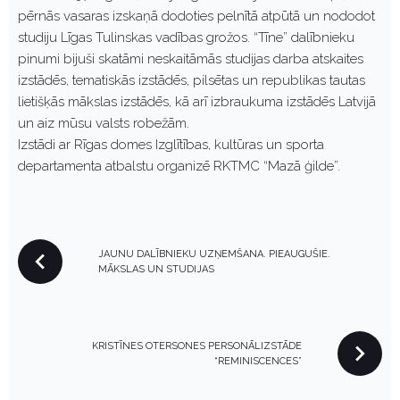
pērnās vasaras izskaņā dodoties pelnītā atpūtā un nododot
studiju Līgas Tulinskas vadības grožos. “Tīne” dalībnieku
pinumi bijuši skatāmi neskaitāmās studijas darba atskaites
izstādēs, tematiskās izstādēs, pilsētas un republikas tautas
lietišķās mākslas izstādēs, kā arī izbraukuma izstādēs Latvijā
un aiz mūsu valsts robežām.
Izstādi ar Rīgas domes Izglītības, kultūras un sporta
departamenta atbalstu organizē RKTMC “Mazā ģilde”.
P
JAUNU DALĪBNIEKU UZŅEMŠANA. PIEAUGUŠIE.
O
MĀKSLAS UN STUDIJAS
S
T
N
KRISTĪNES OTERSONES PERSONĀLIZSTĀDE
A
“REMINISCENCES”
V