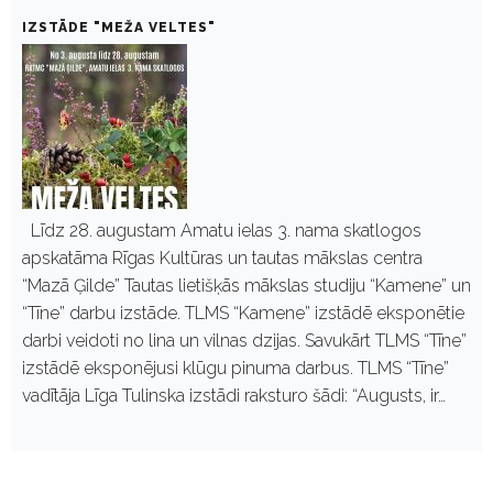
IZSTĀDE "MEŽA VELTES"
Līdz 28. augustam Amatu ielas 3. nama skatlogos
apskatāma Rīgas Kultūras un tautas mākslas centra
“Mazā Ģilde” Tautas lietišķās mākslas studiju “Kamene” un
“Tīne” darbu izstāde. TLMS “Kamene” izstādē eksponētie
darbi veidoti no lina un vilnas dzijas. Savukārt TLMS “Tīne”
izstādē eksponējusi klūgu pinuma darbus. TLMS “Tīne”
vadītāja Līga Tulinska izstādi raksturo šādi: “Augusts, ir…