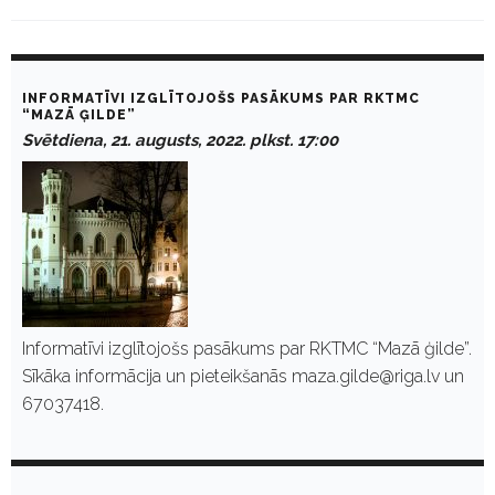
D
a
INFORMATĪVI IZGLĪTOJOŠS PASĀKUMS PAR RKTMC
y
“MAZĀ ĢILDE”
:
Svētdiena, 21. augusts, 2022. plkst. 17:00
A
u
g
u
s
t
2
1
,
2
0
Informatīvi izglītojošs pasākums par RKTMC “Mazā ģilde”.
2
Sīkāka informācija un pieteikšanās maza.gilde@riga.lv un
2
67037418.