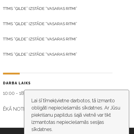
TTMS “ĢILDE” IZSTĀDE “VASARAS RITMI”
TTMS “ĢILDE” IZSTĀDE “VASARAS RITMI”
TTMS “ĢILDE” IZSTĀDE “VASARAS RITMI”
TTMS “ĢILDE” IZSTĀDE “VASARAS RITMI”
DARBA LAIKS
10:00 - 18:30
Lai šī tīmekļvietne darbotos, tā izmanto
obligāti nepieciešamās sīkdatnes. Ar Jūsu
ĒKĀ NOTIEK VIDEO NOVĒROŠANA
piekrišanu papildus šajā vietnē var tikt
izmantotas nepieciešamās sesijas
sīkdatnes.