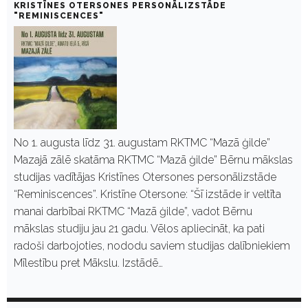
KRISTĪNES OTERSONES PERSONĀLIZSTĀDE
"REMINISCENCES"
No 1. augusta līdz 31. augustam RKTMC “Mazā ģilde”
Mazajā zālē skatāma RKTMC “Mazā ģilde” Bērnu mākslas
studijas vadītājas Kristīnes Otersones personālizstāde
“Reminiscences”. Kristīne Otersone: “Šī izstāde ir veltīta
manai darbībai RKTMC “Mazā ģilde”, vadot Bērnu
mākslas studiju jau 21 gadu. Vēlos apliecināt, ka pati
radoši darbojoties, nododu saviem studijas dalībniekiem
Mīlestību pret Mākslu. Izstādē…