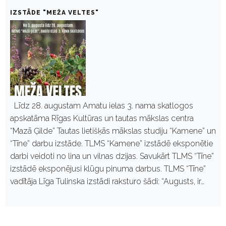
IZSTĀDE "MEŽA VELTES"
Līdz 28. augustam Amatu ielas 3. nama skatlogos
apskatāma Rīgas Kultūras un tautas mākslas centra
“Mazā Ģilde” Tautas lietišķās mākslas studiju “Kamene” un
“Tīne” darbu izstāde. TLMS “Kamene” izstādē eksponētie
darbi veidoti no lina un vilnas dzijas. Savukārt TLMS “Tīne”
izstādē eksponējusi klūgu pinuma darbus. TLMS “Tīne”
vadītāja Līga Tulinska izstādi raksturo šādi: “Augusts, ir…