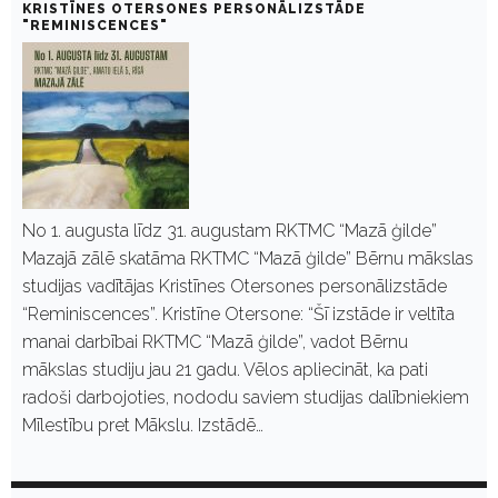
KRISTĪNES OTERSONES PERSONĀLIZSTĀDE
"REMINISCENCES"
No 1. augusta līdz 31. augustam RKTMC “Mazā ģilde”
Mazajā zālē skatāma RKTMC “Mazā ģilde” Bērnu mākslas
studijas vadītājas Kristīnes Otersones personālizstāde
“Reminiscences”. Kristīne Otersone: “Šī izstāde ir veltīta
manai darbībai RKTMC “Mazā ģilde”, vadot Bērnu
mākslas studiju jau 21 gadu. Vēlos apliecināt, ka pati
radoši darbojoties, nododu saviem studijas dalībniekiem
Mīlestību pret Mākslu. Izstādē…