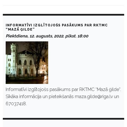
D
a
INFORMATĪVI IZGLĪTOJOŠS PASĀKUMS PAR RKTMC
y
“MAZĀ ĢILDE”
:
Piektdiena, 12. augusts, 2022. plkst. 18:00
A
u
g
u
s
t
1
2
,
2
0
Informatīvi izglītojošs pasākums par RKTMC “Mazā ģilde”.
2
Sīkāka informācija un pieteikšanās maza.gilde@riga.lv un
2
67037418.