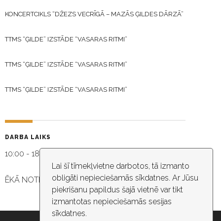
KONCERTCIKLS “DŽEZS VECRĪGĀ – MAZĀS ĢILDES DĀRZĀ”
TTMS “ĢILDE” IZSTĀDE “VASARAS RITMI”
TTMS “ĢILDE” IZSTĀDE “VASARAS RITMI”
TTMS “ĢILDE” IZSTĀDE “VASARAS RITMI”
DARBA LAIKS
10:00 - 18:30
Lai šī tīmekļvietne darbotos, tā izmanto
obligāti nepieciešamās sīkdatnes. Ar Jūsu
ĒKĀ NOTIEK VIDEO NOVĒROŠANA
piekrišanu papildus šajā vietnē var tikt
izmantotas nepieciešamās sesijas
sīkdatnes.