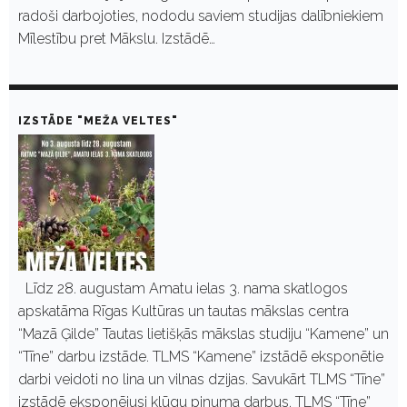
radoši darbojoties, nododu saviem studijas dalībniekiem
Mīlestību pret Mākslu. Izstādē…
IZSTĀDE "MEŽA VELTES"
Līdz 28. augustam Amatu ielas 3. nama skatlogos
apskatāma Rīgas Kultūras un tautas mākslas centra
“Mazā Ģilde” Tautas lietišķās mākslas studiju “Kamene” un
“Tīne” darbu izstāde. TLMS “Kamene” izstādē eksponētie
darbi veidoti no lina un vilnas dzijas. Savukārt TLMS “Tīne”
izstādē eksponējusi klūgu pinuma darbus. TLMS “Tīne”