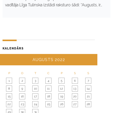
vadītāja Līga Tulinska izstādi raksturo šādi: “Augusts, ir…
KALENDĀRS
AUGUSTS 2022
P
O
T
C
P
S
S
1
2
3
4
5
6
7
8
9
10
11
12
13
14
15
16
17
18
19
20
21
22
23
24
25
26
27
28
29
30
31