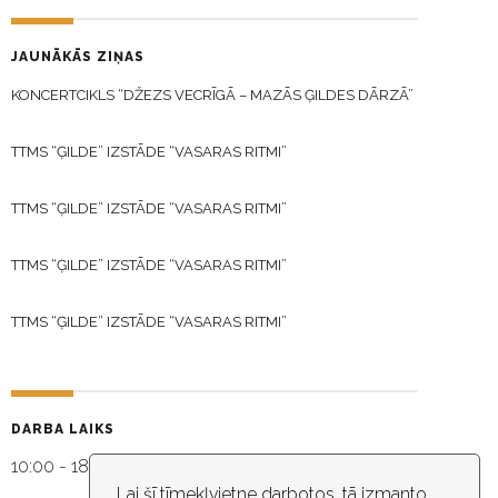
JAUNĀKĀS ZIŅAS
KONCERTCIKLS “DŽEZS VECRĪGĀ – MAZĀS ĢILDES DĀRZĀ”
TTMS “ĢILDE” IZSTĀDE “VASARAS RITMI”
TTMS “ĢILDE” IZSTĀDE “VASARAS RITMI”
TTMS “ĢILDE” IZSTĀDE “VASARAS RITMI”
TTMS “ĢILDE” IZSTĀDE “VASARAS RITMI”
DARBA LAIKS
10:00 - 18:30
Lai šī tīmekļvietne darbotos, tā izmanto