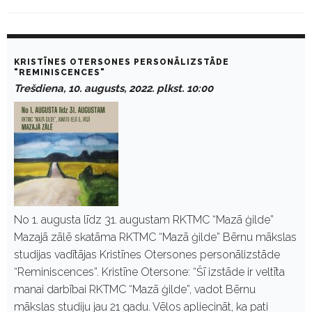
D
a
KRISTĪNES OTERSONES PERSONĀLIZSTĀDE
y
"REMINISCENCES"
:
Trešdiena, 10. augusts, 2022. plkst. 10:00
A
u
g
u
s
t
1
0
,
2
0
No 1. augusta līdz 31. augustam RKTMC “Mazā ģilde”
2
Mazajā zālē skatāma RKTMC “Mazā ģilde” Bērnu mākslas
2
studijas vadītājas Kristīnes Otersones personālizstāde
“Reminiscences”. Kristīne Otersone: “Šī izstāde ir veltīta
manai darbībai RKTMC “Mazā ģilde”, vadot Bērnu
mākslas studiju jau 21 gadu. Vēlos apliecināt, ka pati