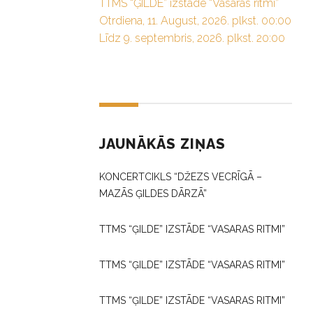
TTMS “ĢILDE” izstāde “Vasaras ritmi”
Otrdiena, 11. August, 2026. plkst. 00:00
Līdz 9. septembris, 2026. plkst. 20:00
JAUNĀKĀS ZIŅAS
KONCERTCIKLS “DŽEZS VECRĪGĀ –
MAZĀS ĢILDES DĀRZĀ”
TTMS “ĢILDE” IZSTĀDE “VASARAS RITMI”
TTMS “ĢILDE” IZSTĀDE “VASARAS RITMI”
TTMS “ĢILDE” IZSTĀDE “VASARAS RITMI”