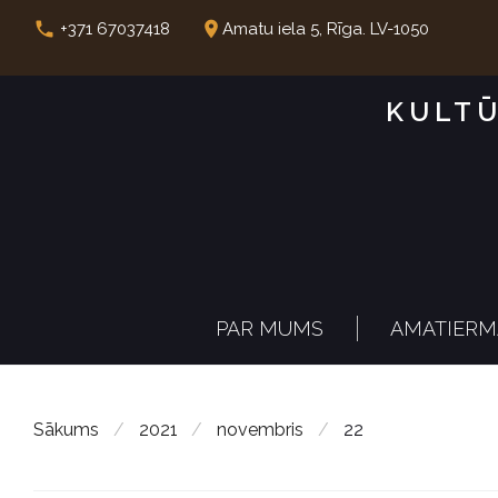
S
call
place
+371 67037418
Amatu iela 5, Rīga. LV-1050
k
i
KULTŪ
p
t
o
c
o
n
PAR MUMS
AMATIERM
t
e
n
Sākums
/
2021
/
novembris
/
22
t