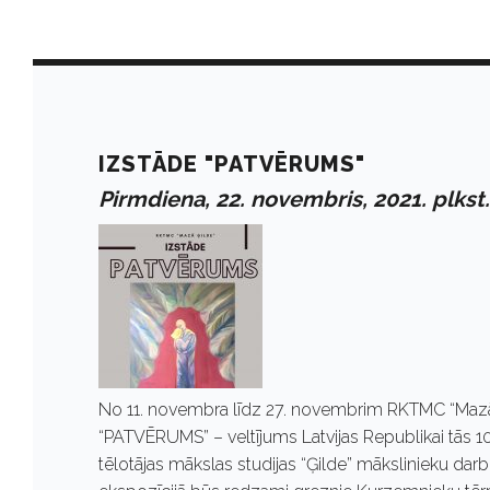
D
a
IZSTĀDE "PATVĒRUMS"
Pirmdiena, 22. novembris, 2021. plkst
y
:
N
No 11. novembra līdz 27. novembrim RKTMC “Mazā
o
“PATVĒRUMS” – veltījums Latvijas Republikai tās 
tēlotājas mākslas studijas “Ģilde” mākslinieku darbi