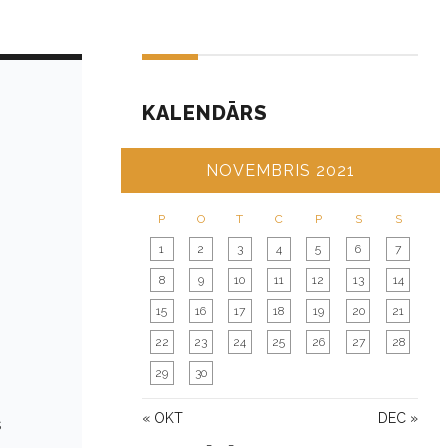
KALENDĀRS
NOVEMBRIS 2021
P
O
T
C
P
S
S
1
2
3
4
5
6
7
8
9
10
11
12
13
14
15
16
17
18
19
20
21
22
23
24
25
26
27
28
29
30
« OKT
DEC »
s