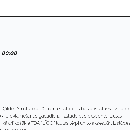
. 00:00
 Ģilde” Amatu ielas 3. nama skatlogos būs apskatāma izstāde
103. proklamēšanas gadadienā. Izstādē būs eksponēti tautas
, kā arī košākie TDA “LĪGO” tautas tērpi un to aksesuāri. Izstāde