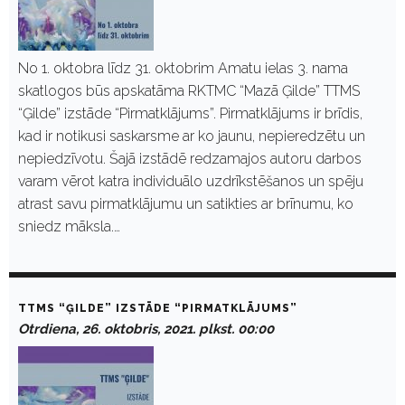
No 1. oktobra līdz 31. oktobrim Amatu ielas 3. nama
skatlogos būs apskatāma RKTMC “Mazā Ģilde” TTMS
“Ģilde” izstāde “Pirmatklājums”. Pirmatklājums ir brīdis,
kad ir notikusi saskarsme ar ko jaunu, nepieredzētu un
nepiedzīvotu. Šajā izstādē redzamajos autoru darbos
varam vērot katra individuālo uzdrīkstēšanos un spēju
atrast savu pirmatklājumu un satikties ar brīnumu, ko
sniedz māksla.…
TTMS “ĢILDE” IZSTĀDE “PIRMATKLĀJUMS”
Otrdiena, 26. oktobris, 2021. plkst. 00:00