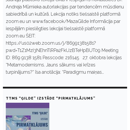
Andreja Mūrnieka autorlekcijas par tendencēm mūsdienu
sabiedrībā un kultūrā. Lekcija notiks tiešsaistē platformā
zoom.eu un www.facebook/MazaGilde Informācija par
iespējām pieslēgties lekcijai tiešsaistē platformā
zoom.eu ŠEIT:
https://us02web.zoom.us/j/86991381581?
pwd=T1Z1MzI3NEhnTlRPa2FkUzBTeHpBUT09 Meeting
ID: 869 9138 1581 Passcode: 216145 27. oktobra lekcijas
“Metamodernisms. Jauns sākums vai krīzes
turpinājums?” īsa anotācija: “Paradigmu maiņas…
TTMS “ĢILDE” IZSTĀDE “PIRMATKLĀJUMS”