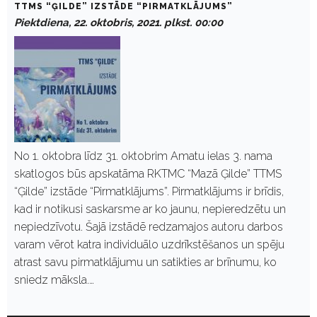
TTMS “ĢILDE” IZSTĀDE “PIRMATKLĀJUMS”
Piektdiena, 22. oktobris, 2021. plkst. 00:00
No 1. oktobra līdz 31. oktobrim Amatu ielas 3. nama
skatlogos būs apskatāma RKTMC “Mazā Ģilde” TTMS
“Ģilde” izstāde “Pirmatklājums”. Pirmatklājums ir brīdis,
kad ir notikusi saskarsme ar ko jaunu, nepieredzētu un
nepiedzīvotu. Šajā izstādē redzamajos autoru darbos
varam vērot katra individuālo uzdrīkstēšanos un spēju
atrast savu pirmatklājumu un satikties ar brīnumu, ko
sniedz māksla.…