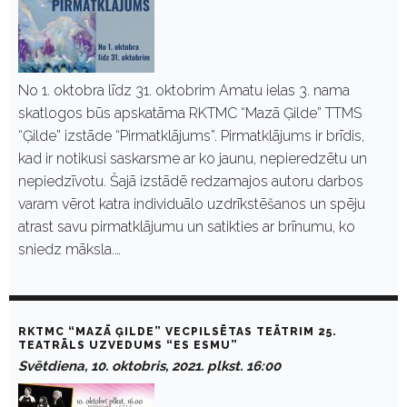
No 1. oktobra līdz 31. oktobrim Amatu ielas 3. nama
skatlogos būs apskatāma RKTMC “Mazā Ģilde” TTMS
“Ģilde” izstāde “Pirmatklājums”. Pirmatklājums ir brīdis,
kad ir notikusi saskarsme ar ko jaunu, nepieredzētu un
nepiedzīvotu. Šajā izstādē redzamajos autoru darbos
varam vērot katra individuālo uzdrīkstēšanos un spēju
atrast savu pirmatklājumu un satikties ar brīnumu, ko
sniedz māksla.…
RKTMC “MAZĀ ĢILDE” VECPILSĒTAS TEĀTRIM 25.
TEATRĀLS UZVEDUMS “ES ESMU”
Svētdiena, 10. oktobris, 2021. plkst. 16:00