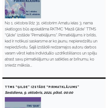
No 1. oktobra līdz 31. oktobrim Amatu ielas 3. nama
skatlogos būs apskatāma RKTMC “Mazā Ģilde” TTMS
“Ģilde” izstāde “Pirmatklājums”. Pirmatklājums ir brīdis,
kad ir notikusi saskarsme ar ko jaunu, nepieredzētu un
nepiedzīvotu. Šajā izstādē redzamajos autoru darbos
varam vērot katra individuālo uzdrīkstēšanos un spēju
atrast savu pirmatklājumu un satikties ar brīnumu, ko
sniedz māksla.…
TTMS “ĢILDE” IZSTĀDE “PIRMATKLĀJUMS”
Sestdiena, 9. oktobris, 2021. plkst. 00:00