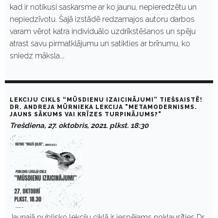
kad ir notikusi saskarsme ar ko jaunu, nepieredzētu un
nepiedzīvotu. Šajā izstādē redzamajos autoru darbos
varam vērot katra individuālo uzdrīkstēšanos un spēju
atrast savu pirmatklājumu un satikties ar brīnumu, ko
sniedz māksla.…
LEKCIJU CIKLS “MŪSDIENU IZAICINĀJUMI” TIEŠSAISTĒ!
DR. ANDREJA MŪRNIEKA LEKCIJA "METAMODERNISMS.
JAUNS SĀKUMS VAI KRĪZES TURPINĀJUMS?"
Trešdiena, 27. oktobris, 2021. plkst. 18:30
Jaunajā publisko lekciju ciklā ir iespējams noklausīties Dr.