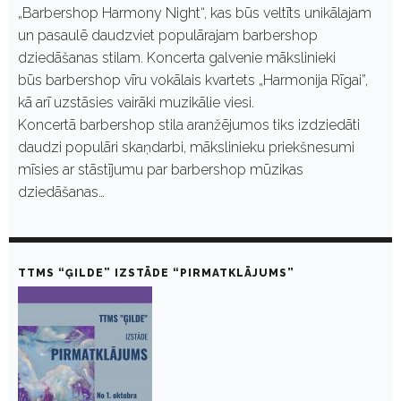
„Barbershop Harmony Night“, kas būs veltīts unikālajam
un pasaulē daudzviet populārajam barbershop
dziedāšanas stilam. Koncerta galvenie mākslinieki
būs barbershop vīru vokālais kvartets „Harmonija Rīgai”,
kā arī uzstāsies vairāki muzikālie viesi.
Koncertā barbershop stila aranžējumos tiks izdziedāti
daudzi populāri skaņdarbi, mākslinieku priekšnesumi
mīsies ar stāstījumu par barbershop mūzikas
dziedāšanas…
TTMS “ĢILDE” IZSTĀDE “PIRMATKLĀJUMS”