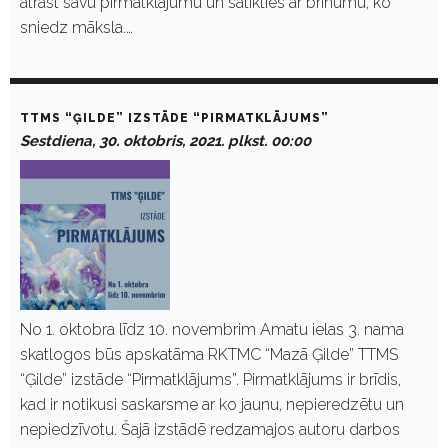
atrast savu pirmatklājumu un satikties ar brīnumu, ko
sniedz māksla.…
TTMS “ĢILDE” IZSTĀDE “PIRMATKLĀJUMS”
Sestdiena, 30. oktobris, 2021. plkst. 00:00
No 1. oktobra līdz 10. novembrim Amatu ielas 3. nama
skatlogos būs apskatāma RKTMC “Mazā Ģilde” TTMS
“Ģilde” izstāde “Pirmatklājums”. Pirmatklājums ir brīdis,
kad ir notikusi saskarsme ar ko jaunu, nepieredzētu un
nepiedzīvotu. Šajā izstādē redzamajos autoru darbos