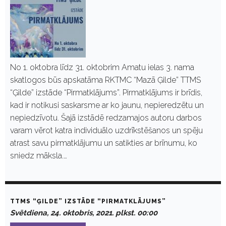
No 1. oktobra līdz 31. oktobrim Amatu ielas 3. nama
skatlogos būs apskatāma RKTMC “Mazā Ģilde” TTMS
“Ģilde” izstāde “Pirmatklājums”. Pirmatklājums ir brīdis,
kad ir notikusi saskarsme ar ko jaunu, nepieredzētu un
nepiedzīvotu. Šajā izstādē redzamajos autoru darbos
varam vērot katra individuālo uzdrīkstēšanos un spēju
atrast savu pirmatklājumu un satikties ar brīnumu, ko
sniedz māksla.…
TTMS “ĢILDE” IZSTĀDE “PIRMATKLĀJUMS”
Svētdiena, 24. oktobris, 2021. plkst. 00:00