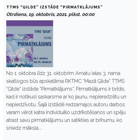
TTMS “ĢILDE” IZSTĀDE “PIRMATKLĀJUMS”
Otrdiena, 19. oktobris, 2021. plkst. 00:00
No 1. oktobra līdz 31. oktobrim Amatu ielas 3. nama
skatlogos būs apskatāma RKTMC “Mazā Ģilde” TTMS
“Ģilde” izstāde “Pirmatklājums”. Pirmatklājums ir brīdis,
kad ir notikusi saskarsme ar ko jaunu, nepieredzētu un
nepiedzīvotu. Šajā izstādē redzamajos autoru darbos
varam vērot katra individuālo uzdrīkstēšanos un spēju
atrast savu pirmatklājumu un satikties ar brīnumu, ko
sniedz māksla.…