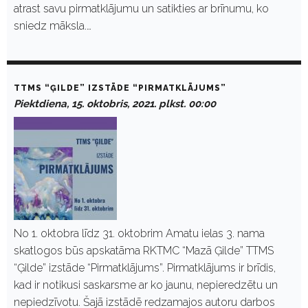
atrast savu pirmatklājumu un satikties ar brīnumu, ko
sniedz māksla.…
TTMS “ĢILDE” IZSTĀDE “PIRMATKLĀJUMS”
Piektdiena, 15. oktobris, 2021. plkst. 00:00
No 1. oktobra līdz 31. oktobrim Amatu ielas 3. nama
skatlogos būs apskatāma RKTMC “Mazā Ģilde” TTMS
“Ģilde” izstāde “Pirmatklājums”. Pirmatklājums ir brīdis,
kad ir notikusi saskarsme ar ko jaunu, nepieredzētu un
nepiedzīvotu. Šajā izstādē redzamajos autoru darbos