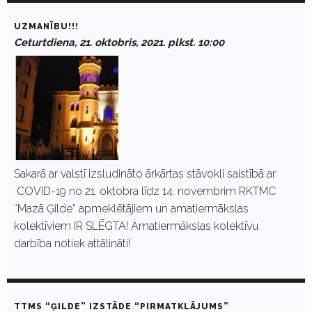
UZMANĪBU!!!
Ceturtdiena, 21. oktobris, 2021. plkst. 10:00
Sakarā ar valstī izsludināto ārkārtas stāvokli saistībā ar
COVID-19 no 21. oktobra līdz 14. novembrim RKTMC
“Mazā Ģilde” apmeklētājiem un amatiermākslas
kolektīviem IR SLĒGTA! Amatiermākslas kolektīvu
darbība notiek attālināti!
TTMS “ĢILDE” IZSTĀDE “PIRMATKLĀJUMS”