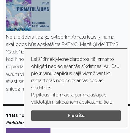
No 1. oktobra līdz 31. oktobrim Amatu ielas 3. nama
skatlogos būs apskatāma RKTMC “Mazā Ģilde” TTMS
“Ģilde” izstāde “Pirmatklājums”. Pirmatklājums ir brīdis,
kad ir notikusi saskarsme ar ko jaunu, nepieredzētu un
Lai šī tīmekļvietne darbotos, tā izmanto
obligāti nepieciešamās sīkdatnes. Ar Jūsu
nepiedzīvotu. Šajā izstādē redzamajos autoru darbos
piekrišanu papildus šajā vietnē var tikt
varam vērot katra individuālo uzdrīkstēšanos un spēju
izmantotas nepieciešamās sesijas
atrast savu pirmatklājumu un satikties ar brīnumu, ko
sīkdatnes.
sniedz māksla.…
Papildus informācija par mājaslapas
veidotajām sīkdatnēm apskatāma šeit.
Piekrītu
TTMS “ĢILDE” IZSTĀDE “PIRMATKLĀJUMS”
Piektdiena, 8. oktobris, 2021. plkst. 00:00