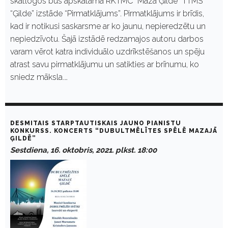
skatlogos būs apskatāma RKTMC “Mazā Ģilde” TTMS
“Ģilde” izstāde “Pirmatklājums”. Pirmatklājums ir brīdis,
kad ir notikusi saskarsme ar ko jaunu, nepieredzētu un
nepiedzīvotu. Šajā izstādē redzamajos autoru darbos
varam vērot katra individuālo uzdrīkstēšanos un spēju
atrast savu pirmatklājumu un satikties ar brīnumu, ko
sniedz māksla.…
DESMITAIS STARPTAUTISKAIS JAUNO PIANISTU
KONKURSS. KONCERTS “DUBULTMĒLĪTES SPĒLĒ MAZAJĀ
ĢILDĒ”
Sestdiena, 16. oktobris, 2021. plkst. 18:00