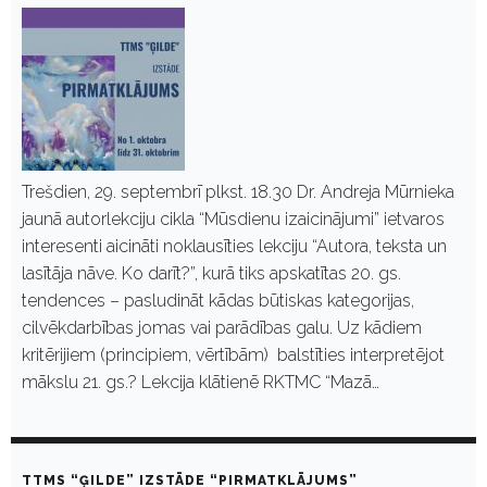
Trešdien, 29. septembrī plkst. 18.30 Dr. Andreja Mūrnieka
jaunā autorlekciju cikla “Mūsdienu izaicinājumi” ietvaros
interesenti aicināti noklausīties lekciju “Autora, teksta un
lasītāja nāve. Ko darīt?”, kurā tiks apskatītas 20. gs.
tendences – pasludināt kādas būtiskas kategorijas,
cilvēkdarbības jomas vai parādības galu. Uz kādiem
kritērijiem (principiem, vērtībām) balstīties interpretējot
mākslu 21. gs.? Lekcija klātienē RKTMC “Mazā…
TTMS “ĢILDE” IZSTĀDE “PIRMATKLĀJUMS”