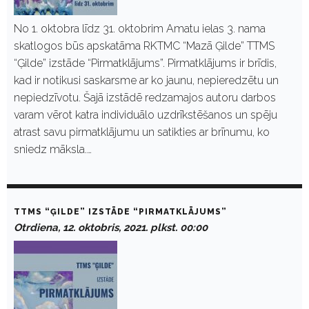
No 1. oktobra līdz 31. oktobrim Amatu ielas 3. nama
skatlogos būs apskatāma RKTMC “Mazā Ģilde” TTMS
“Ģilde” izstāde “Pirmatklājums”. Pirmatklājums ir brīdis,
kad ir notikusi saskarsme ar ko jaunu, nepieredzētu un
nepiedzīvotu. Šajā izstādē redzamajos autoru darbos
varam vērot katra individuālo uzdrīkstēšanos un spēju
atrast savu pirmatklājumu un satikties ar brīnumu, ko
sniedz māksla.…
TTMS “ĢILDE” IZSTĀDE “PIRMATKLĀJUMS”
Otrdiena, 12. oktobris, 2021. plkst. 00:00