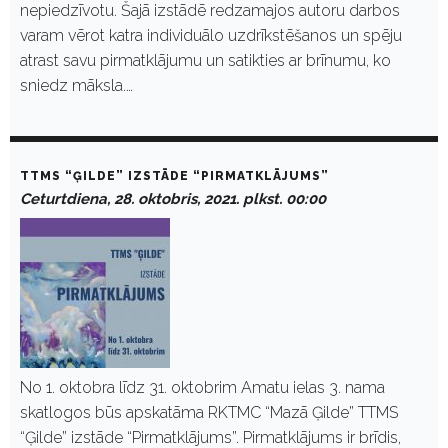
nepiedzīvotu. Šajā izstādē redzamajos autoru darbos
varam vērot katra individuālo uzdrīkstēšanos un spēju
atrast savu pirmatklājumu un satikties ar brīnumu, ko
sniedz māksla.…
TTMS “ĢILDE” IZSTĀDE “PIRMATKLĀJUMS”
Ceturtdiena, 28. oktobris, 2021. plkst. 00:00
No 1. oktobra līdz 31. oktobrim Amatu ielas 3. nama
skatlogos būs apskatāma RKTMC “Mazā Ģilde” TTMS
“Ģilde” izstāde “Pirmatklājums”. Pirmatklājums ir brīdis,