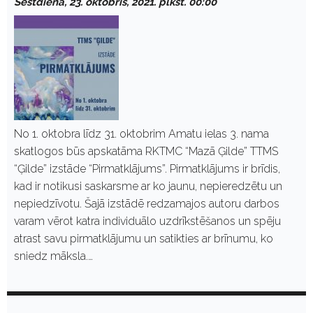
Sestdiena, 23. oktobris, 2021. plkst. 00:00
No 1. oktobra līdz 31. oktobrim Amatu ielas 3. nama
skatlogos būs apskatāma RKTMC “Mazā Ģilde” TTMS
“Ģilde” izstāde “Pirmatklājums”. Pirmatklājums ir brīdis,
kad ir notikusi saskarsme ar ko jaunu, nepieredzētu un
nepiedzīvotu. Šajā izstādē redzamajos autoru darbos
varam vērot katra individuālo uzdrīkstēšanos un spēju
atrast savu pirmatklājumu un satikties ar brīnumu, ko
sniedz māksla.…