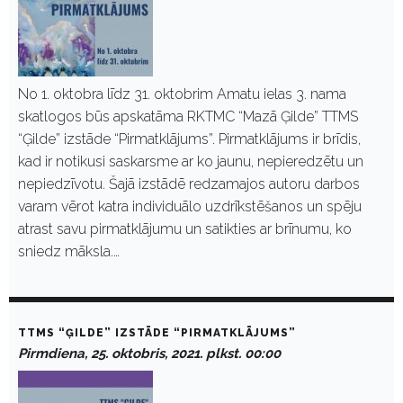
No 1. oktobra līdz 31. oktobrim Amatu ielas 3. nama
skatlogos būs apskatāma RKTMC “Mazā Ģilde” TTMS
“Ģilde” izstāde “Pirmatklājums”. Pirmatklājums ir brīdis,
kad ir notikusi saskarsme ar ko jaunu, nepieredzētu un
nepiedzīvotu. Šajā izstādē redzamajos autoru darbos
varam vērot katra individuālo uzdrīkstēšanos un spēju
atrast savu pirmatklājumu un satikties ar brīnumu, ko
sniedz māksla.…
TTMS “ĢILDE” IZSTĀDE “PIRMATKLĀJUMS”
Pirmdiena, 25. oktobris, 2021. plkst. 00:00