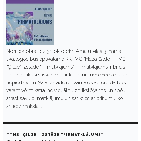
No 1. oktobra līdz 31. oktobrim Amatu ielas 3. nama
skatlogos būs apskatāma RKTMC “Mazā Ģilde” TTMS
“Ģilde” izstāde “Pirmatklājums”. Pirmatklājums ir brīdis,
kad ir notikusi saskarsme ar ko jaunu, nepieredzētu un
nepiedzīvotu. Šajā izstādē redzamajos autoru darbos
varam vērot katra individuālo uzdrīkstēšanos un spēju
atrast savu pirmatklājumu un satikties ar brīnumu, ko
sniedz māksla.…
TTMS “ĢILDE” IZSTĀDE “PIRMATKLĀJUMS”