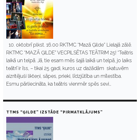
10. oktobrī plkst. 16.00 RKTMC “Mazā Ģilde” Lielajā zālē.
RKTMC “MAZĀ ĢILDE” VECPILSĒTAS TEĀTRIM 25! “Teātris
laikā un telpā. Jā, tie esam mēs šajā laikā un telpā, jo laiks
teātrī ir īss, – tikai 25 gadi, kuros uz dažādām skatuvēm
aizritējuši likteņi, sāpes, prieki, līdzjūtība un mīlestība.
Esmu pārliecināta, ka teātris vienmēr spēs sevi…
TTMS “ĢILDE” IZSTĀDE “PIRMATKLĀJUMS”