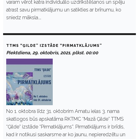
varam vērot katra individuālo uzdrīkstēšanos un spēju
atrast savu pirmatklājumu un satikties ar brīnumu, ko
sniedz māksla.…
TTMS “ĢILDE” IZSTĀDE “PIRMATKLĀJUMS”
Piektdiena, 29. oktobris, 2021. plkst. 00:00
No 1. oktobra līdz 31. oktobrim Amatu ielas 3. nama
skatlogos būs apskatāma RKTMC “Mazā Ģilde” TTMS
“Ģilde” izstāde “Pirmatklājums”. Pirmatklājums ir brīdis,
kad ir notikusi saskarsme ar ko jaunu, nepieredzētu un