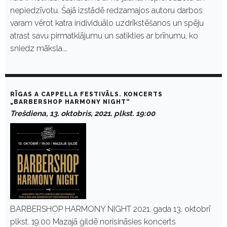
nepiedzīvotu. Šajā izstādē redzamajos autoru darbos
varam vērot katra individuālo uzdrīkstēšanos un spēju
atrast savu pirmatklājumu un satikties ar brīnumu, ko
sniedz māksla.…
RĪGAS A CAPPELLA FESTIVĀLS. KONCERTS
„BARBERSHOP HARMONY NIGHT“
Trešdiena, 13. oktobris, 2021. plkst. 19:00
BARBERSHOP HARMONY NIGHT 2021. gada 13. oktobrī
plkst. 19.00 Mazajā ģildē norisināsies koncerts