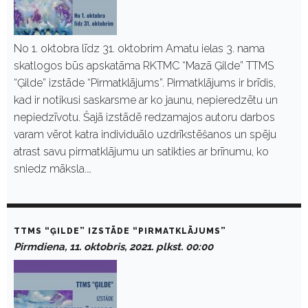
No 1. oktobra līdz 31. oktobrim Amatu ielas 3. nama
skatlogos būs apskatāma RKTMC “Mazā Ģilde” TTMS
“Ģilde” izstāde “Pirmatklājums”. Pirmatklājums ir brīdis,
kad ir notikusi saskarsme ar ko jaunu, nepieredzētu un
nepiedzīvotu. Šajā izstādē redzamajos autoru darbos
varam vērot katra individuālo uzdrīkstēšanos un spēju
atrast savu pirmatklājumu un satikties ar brīnumu, ko
sniedz māksla.…
TTMS “ĢILDE” IZSTĀDE “PIRMATKLĀJUMS”
Pirmdiena, 11. oktobris, 2021. plkst. 00:00