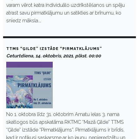
varam vērot katra individuālo uzdrīkstēšanos un spēju
atrast savu pirmatklājumu un satikties ar brīnumu, ko
sniedz māksla.…
TTMS “ĢILDE” IZSTĀDE “PIRMATKLĀJUMS”
Ceturtdiena, 14. oktobris, 2021. plkst. 00:00
No 1. oktobra līdz 31. oktobrim Amatu ielas 3. nama
skatlogos būs apskatāma RKTMC “Mazā Ģilde” TTMS
“Ģilde” izstāde “Pirmatklājums”. Pirmatklājums ir brīdis,
kad ir notikusi saskarsme ar ko jaunu, nepieredzētu un