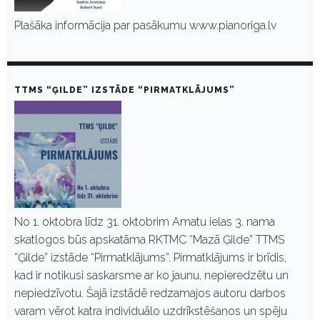
Plašāka informācija par pasākumu www.pianoriga.lv
TTMS “ĢILDE” IZSTĀDE “PIRMATKLĀJUMS”
No 1. oktobra līdz 31. oktobrim Amatu ielas 3. nama
skatlogos būs apskatāma RKTMC “Mazā Ģilde” TTMS
“Ģilde” izstāde “Pirmatklājums”. Pirmatklājums ir brīdis,
kad ir notikusi saskarsme ar ko jaunu, nepieredzētu un
nepiedzīvotu. Šajā izstādē redzamajos autoru darbos
varam vērot katra individuālo uzdrīkstēšanos un spēju