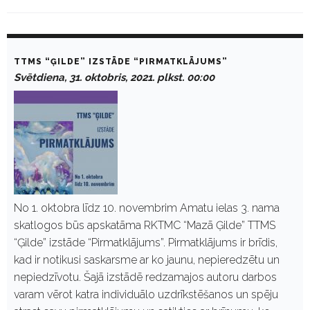
M
o
TTMS “ĢILDE” IZSTĀDE “PIRMATKLĀJUMS”
n
Svētdiena, 31. oktobris, 2021. plkst. 00:00
t
h
:
O
k
t
o
b
r
i
s
No 1. oktobra līdz 10. novembrim Amatu ielas 3. nama
2
skatlogos būs apskatāma RKTMC “Mazā Ģilde” TTMS
0
2
“Ģilde” izstāde “Pirmatklājums”. Pirmatklājums ir brīdis,
1
kad ir notikusi saskarsme ar ko jaunu, nepieredzētu un
nepiedzīvotu. Šajā izstādē redzamajos autoru darbos
varam vērot katra individuālo uzdrīkstēšanos un spēju