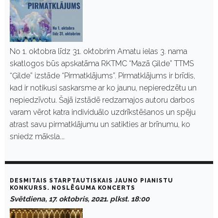
No 1. oktobra līdz 31. oktobrim Amatu ielas 3. nama
skatlogos būs apskatāma RKTMC “Mazā Ģilde” TTMS
“Ģilde” izstāde “Pirmatklājums”. Pirmatklājums ir brīdis,
kad ir notikusi saskarsme ar ko jaunu, nepieredzētu un
nepiedzīvotu. Šajā izstādē redzamajos autoru darbos
varam vērot katra individuālo uzdrīkstēšanos un spēju
atrast savu pirmatklājumu un satikties ar brīnumu, ko
sniedz māksla.…
DESMITAIS STARPTAUTISKAIS JAUNO PIANISTU
KONKURSS. NOSLĒGUMA KONCERTS
Svētdiena, 17. oktobris, 2021. plkst. 18:00