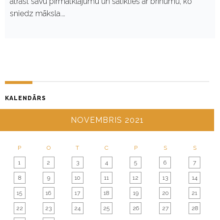
atrast savu pirmatklājumu un satikties ar brīnumu, ko
sniedz māksla.…
KALENDĀRS
NOVEMBRIS 2021
P
O
T
C
P
S
S
1
2
3
4
5
6
7
8
9
10
11
12
13
14
15
16
17
18
19
20
21
22
23
24
25
26
27
28