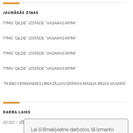
JAUNĀKĀS ZIŅAS
TTMS “ĢILDE” IZSTĀDE “VASARAS RITMI”
TTMS “ĢILDE” IZSTĀDE “VASARAS RITMI”
TTMS “ĢILDE” IZSTĀDE “VASARAS RITMI”
TTMS “ĢILDE” IZSTĀDE “VASARAS RITMI”
“PLÍNIO FERNANDES | BRAZĪLIJAS ĢITĀRAS MAĢIJA RĪGAS VASARĀ”
DARBA LAIKS
10:00 - 18:30
Lai šī tīmekļvietne darbotos, tā izmanto