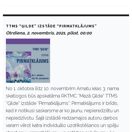
D
a
TTMS “ĢILDE” IZSTĀDE “PIRMATKLĀJUMS”
y
Otrdiena, 2. novembris, 2021. plkst. 00:00
:
N
o
v
e
m
b
r
i
s
2
No 1. oktobra līdz 10. novembrim Amatu ielas 3. nama
,
skatlogos būs apskatāma RKTMC “Mazā Ģilde” TTMS
2
0
“Ģilde” izstāde “Pirmatklājums”. Pirmatklājums ir brīdis,
2
kad ir notikusi saskarsme ar ko jaunu, nepieredzētu un
1
nepiedzīvotu. Šajā izstādē redzamajos autoru darbos
varam vērot katra individuālo uzdrīkstēšanos un spēju