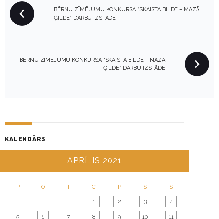
BĒRNU ZĪMĒJUMU KONKURSA “SKAISTA BILDE – MAZĀ
O
ĢILDE” DARBU IZSTĀDE
S
T
N
BĒRNU ZĪMĒJUMU KONKURSA “SKAISTA BILDE – MAZĀ
A
ĢILDE” DARBU IZSTĀDE
V
I
G
A
T
KALENDĀRS
I
O
APRĪLIS 2021
N
P
O
T
C
P
S
S
1
2
3
4
5
6
7
8
9
10
11