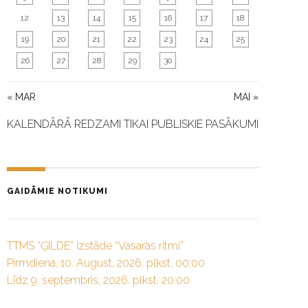
12
13
14
15
16
17
18
19
20
21
22
23
24
25
26
27
28
29
30
« MAR
MAI »
KALENDĀRĀ REDZAMI TIKAI PUBLISKIE PASĀKUMI
GAIDĀMIE NOTIKUMI
TTMS “ĢILDE” izstāde “Vasaras ritmi”
Pirmdiena, 10. August, 2026. plkst. 00:00
Līdz 9. septembris, 2026. plkst. 20:00