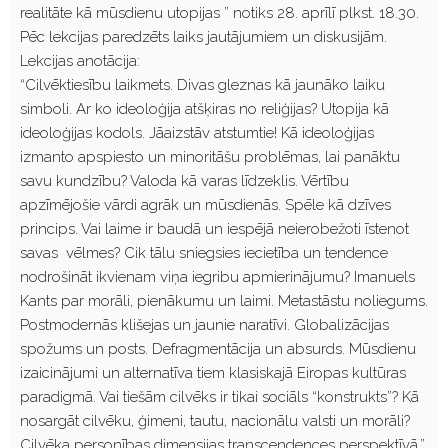
realitāte kā mūsdienu utopijas ” notiks 28. aprīlī plkst. 18.30.
Pēc lekcijas paredzēts laiks jautājumiem un diskusijām.
Lekcijas anotācija:
“Cilvēktiesību laikmets. Divas gleznas kā jaunāko laiku
simboli. Ar ko ideoloģija atšķiras no reliģijas? Utopija kā
ideoloģijas kodols. Jāaizstāv atstumtie! Kā ideoloģijas
izmanto apspiesto un minoritāšu problēmas, lai panāktu
savu kundzību? Valoda kā varas līdzeklis. Vērtību
apzīmējošie vārdi agrāk un mūsdienās. Spēle kā dzīves
princips. Vai laime ir baudā un iespējā neierobežoti īstenot
savas vēlmes? Cik tālu sniegsies iecietība un tendence
nodrošināt ikvienam viņa iegribu apmierinājumu? Imanuels
Kants par morāli, pienākumu un laimi. Metastāstu noliegums.
Postmodernās klišejas un jaunie naratīvi. Globalizācijas
spožums un posts. Defragmentācija un absurds. Mūsdienu
izaicinājumi un alternatīva tiem klasiskajā Eiropas kultūras
paradigmā. Vai tiešām cilvēks ir tikai sociāls “konstrukts”? Kā
nosargāt cilvēku, ģimeni, tautu, nacionālu valsti un morāli?
Cilvēka personības dimensijas transcendences perspektīvā.”