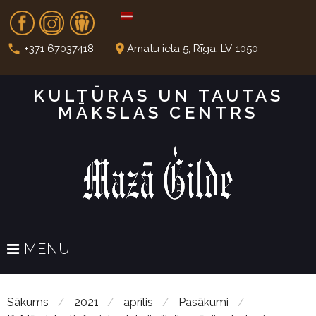
S
Fb
In
Dr
k
i
call
place
+371 67037418
Amatu iela 5, Rīga. LV-1050
p
t
KULTŪRAS UN TAUTAS
o
MĀKSLAS CENTRS
c
o
n
t
e
n
t
MENU
Sākums
/
2021
/
aprīlis
/
Pasākumi
/