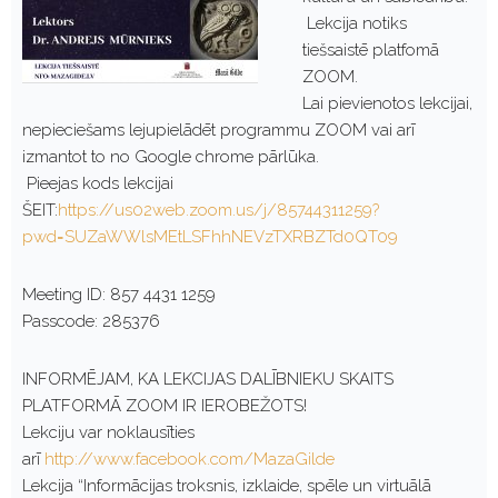
Lekcija notiks
tiešsaistē platfomā
ZOOM.
Lai pievienotos lekcijai,
nepieciešams lejupielādēt programmu ZOOM vai arī
izmantot to no Google chrome pārlūka.
Pieejas kods lekcijai
ŠEIT:
https://us02web.zoom.us/j/85744311259?
pwd=SUZaWWlsMEtLSFhhNEVzTXRBZTd0QT09
Meeting ID: 857 4431 1259
Passcode: 285376
INFORMĒJAM, KA LEKCIJAS DALĪBNIEKU SKAITS
PLATFORMĀ ZOOM IR IEROBEŽOTS!
Lekciju var noklausīties
arī
http://www.facebook.com/MazaGilde
Lekcija “Informācijas troksnis, izklaide, spēle un virtuālā