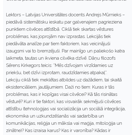
Lektors – Latvijas Universitātes docents Andrejs Mūrnieks –
piedāvā sistemātisku ieskatu par galvenajiem pagrieziena
punktiem cilvēces attīstībā. Ciklā tiek skartas vēstures
problēmas, kas joprojām nav izprastas. Lekcijās tiek
piedāvāta analīze par tiem faktoriem, kas veicinājuši
izaugsmi vai to bremzējuši. Par mainīgo un paliekošo katra
laikmeta, tautas un ikviena cilvēka dzīvē. Dāņu filozofs
Sērens Kirkegors teicis: ”Mēs dzīvojam virzīdamies uz
priekšu, bet dzīvi izprotam, raudzīdamies atpakaļ”.
Lekciju ciklā tiek meklētas atbildes uz dažādiem, tai skaitā
eksistenciāliem, jautājumiem. Daži no tiem: Kuras ir tās
problēmas, kas ir kopīgas visai cilvēcei? Kā tās risinātas
vēsturē? Kuri ir tie faktori, kas visvairāk sekmējuši cilvēces
attīstību (tehnoloģijas vai socializācija un sociālā integrācija,
ekonomika un uzkundzēšanās vai sadarbība un
komunikācijas, reliģija un māksla vai maģija, mitoloģija un
zinātne)? Kas izraisa karus? Kas ir varonība? Kādas ir