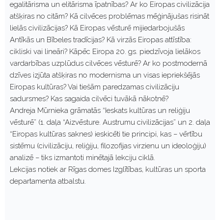
egalitārisma un elitārisma īpatnības? Ar ko Eiropas civilizācija
atšķiras no citām? Kā cilvēces problēmas mēģinājušas risināt
lielās civilizācijas? Kā Eiropas vēsturē mijiedarbojušās
Antīkās un Bībeles tradīcijas? Kā virzās Eiropas attīstība:
cikliski vai lineāri? Kāpēc Eiropa 20. gs. piedzīvoja lielākos
vardarbības uzplūdus cilvēces vēsturē? Ar ko postmodernā
dzīves izjūta atšķiras no modernisma un visas iepriekšējās
Eiropas kultūras? Vai tiešām paredzamas civilizāciju
sadursmes? Kas sagaida cilvēci tuvākā nākotnē?
Andreja Mūrnieka grāmatās “Ieskats kultūras un reliģiju
vēsturē” (1. daļa “Aizvēsture. Austrumu civilizācijas” un 2. daļa
“Eiropas kultūras saknes) ieskicēti tie principi, kas – vērtību
sistēmu (civilizāciju, reliģiju, filozofijas virzienu un ideoloģiju)
analizē – tiks izmantoti minētajā lekciju ciklā.
Lekcijas notiek ar Rīgas domes Izglītības, kultūras un sporta
departamenta atbalstu.
P