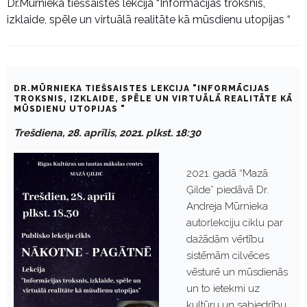
Dr.Mūrnieka tiešsaistes lekcija “Informācijas troksnis,
izklaide, spēle un virtuālā realitāte kā mūsdienu utopijas “
DR.MŪRNIEKA TIEŠSAISTES LEKCIJA "INFORMĀCIJAS
TROKSNIS, IZKLAIDE, SPĒLE UN VIRTUĀLĀ REALITĀTE KĀ
MŪSDIENU UTOPIJAS "
Trešdiena, 28. aprīlis, 2021. plkst. 18:30
2021. gadā “Mazā
Ģilde” piedāvā Dr.
Andreja Mūrnieka
autorlekciju ciklu par
dažādām vērtību
sistēmām cilvēces
vēsturē un mūsdienās
un to ietekmi uz
kultūru un sabiedrību.