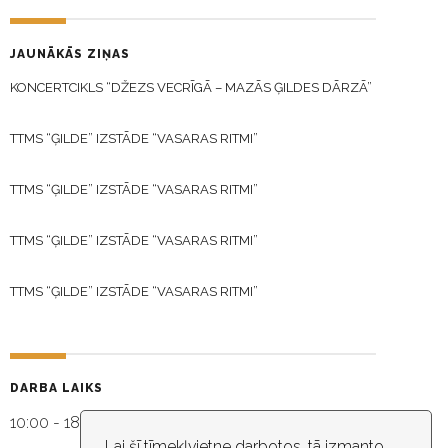
JAUNĀKĀS ZIŅAS
KONCERTCIKLS “DŽEZS VECRĪGĀ – MAZĀS ĢILDES DĀRZĀ”
TTMS “ĢILDE” IZSTĀDE “VASARAS RITMI”
TTMS “ĢILDE” IZSTĀDE “VASARAS RITMI”
TTMS “ĢILDE” IZSTĀDE “VASARAS RITMI”
TTMS “ĢILDE” IZSTĀDE “VASARAS RITMI”
DARBA LAIKS
10:00 - 18:30
Lai šī tīmekļvietne darbotos, tā izmanto