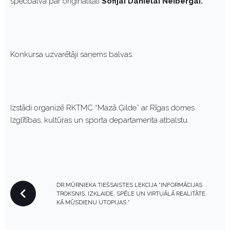
specbalva par oriģinalitāti
Sofijai Danielai Neibergai.
Konkursa uzvarētāji saņems balvas.
Izstādi organizē RKTMC “Mazā Ģilde” ar Rīgas domes
Izglītības, kultūras un sporta departamenta atbalstu.
P
DR.MŪRNIEKA TIEŠSAISTES LEKCIJA “INFORMĀCIJAS
O
TROKSNIS, IZKLAIDE, SPĒLE UN VIRTUĀLĀ REALITĀTE
S
KĀ MŪSDIENU UTOPIJAS “
T