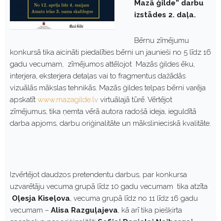
Mazā ģilde” darbu
izstādes 2. daļa.
Bērnu zīmējumu
konkursā tika aicināti piedalīties bērni un jaunieši no 5 līdz 16
gadu vecumam, zīmējumos attēlojot Mazās ģildes ēku,
interjera, eksterjera detaļas vai to fragmentus dažādās
vizuālās mākslas tehnikās. Mazās ģildes telpas bērni varēja
apskatīt
www.mazagilde.lv
virtuālajā tūrē. Vērtējot
zīmējumus, tika ņemta vērā autora radošā ideja, ieguldītā
darba apjoms, darbu oriģinalitāte un mākslinieciskā kvalitāte.
Izvērtējot daudzos pretendentu darbus, par konkursa
uzvarētāju vecuma grupā līdz 10 gadu vecumam tika atzīta
Oļesja Kiseļova
, vecuma grupā līdz no 11 līdz 16 gadu
vecumam –
Alisa Razguļajeva
, kā arī tika piešķirta