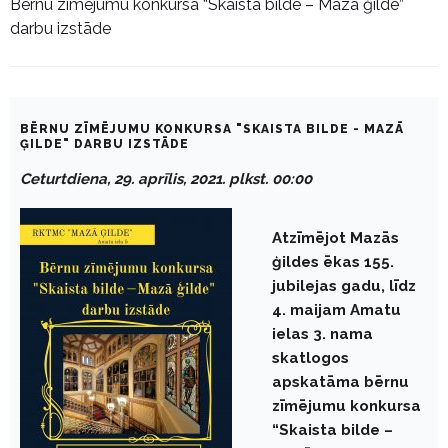
Bērnu zīmējumu konkursa “Skaista bilde – Mazā ģilde”
darbu izstāde
BĒRNU ZĪMĒJUMU KONKURSA "SKAISTA BILDE - MAZĀ
ĢILDE" DARBU IZSTĀDE
Ceturtdiena, 29. aprīlis, 2021. plkst. 00:00
Atzīmējot Mazās
ģildes ēkas 155.
jubilejas gadu, līdz
4. maijam Amatu
ielas 3. nama
skatlogos
apskatāma
bērnu
zīmējumu konkursa
“Skaista bilde –