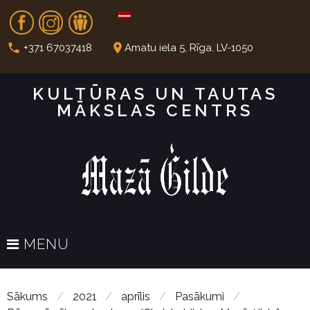
S
Fb
In
Dr
k
i
call
place
+371 67037418
Amatu iela 5, Rīga. LV-1050
p
t
KULTŪRAS UN TAUTAS
o
MĀKSLAS CENTRS
c
o
n
t
e
n
t
MENU
Sākums
/
2021
/
aprīlis
/
Pasākumi
/