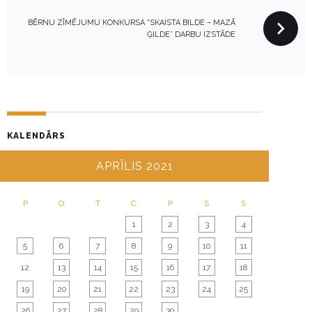
N
A
BĒRNU ZĪMĒJUMU KONKURSA “SKAISTA BILDE – MAZĀ
V
ĢILDE” DARBU IZSTĀDE
I
G
A
T
I
KALENDĀRS
O
APRĪLIS 2021
N
P
O
T
C
P
S
S
1
2
3
4
5
6
7
8
9
10
11
12
13
14
15
16
17
18
19
20
21
22
23
24
25
26
27
28
29
30