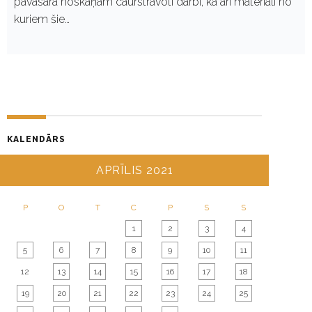
pavasara noskaņām caurstrāvoti darbi, kā arī materiāli no
kuriem šie…
KALENDĀRS
APRĪLIS 2021
P
O
T
C
P
S
S
1
2
3
4
5
6
7
8
9
10
11
12
13
14
15
16
17
18
19
20
21
22
23
24
25