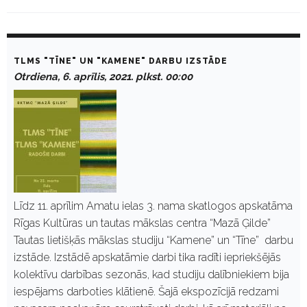
D
a
TLMS "TĪNE" UN "KAMENE" DARBU IZSTĀDE
y
Otrdiena, 6. aprīlis, 2021. plkst. 00:00
:
A
p
r
ī
l
i
s
6
,
2
Līdz 11. aprīlim Amatu ielas 3. nama skatlogos apskatāma
0
Rīgas Kultūras un tautas mākslas centra “Mazā Ģilde”
2
1
Tautas lietišķās mākslas studiju “Kamene” un “Tīne” darbu
izstāde. Izstādē apskatāmie darbi tika radīti iepriekšējās
kolektīvu darbības sezonās, kad studiju dalībniekiem bija
iespējams darboties klātienē. Šajā ekspozīcijā redzami