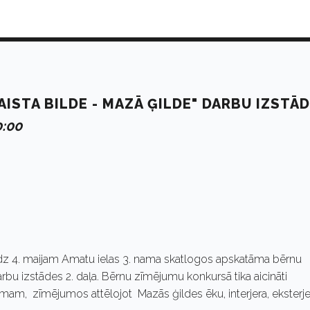
ISTA BILDE - MAZĀ ĢILDE" DARBU IZSTĀ
0:00
līdz 4. maijam Amatu ielas 3. nama skatlogos apskatāma bērnu
bu izstādes 2. daļa. Bērnu zīmējumu konkursā tika aicināti
cumam, zīmējumos attēlojot Mazās ģildes ēku, interjera, eksterje