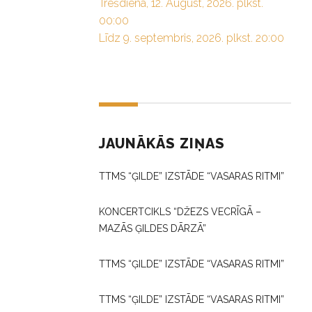
Trešdiena, 12. August, 2026. plkst.
00:00
Līdz 9. septembris, 2026. plkst. 20:00
JAUNĀKĀS ZIŅAS
TTMS “ĢILDE” IZSTĀDE “VASARAS RITMI”
KONCERTCIKLS “DŽEZS VECRĪGĀ –
MAZĀS ĢILDES DĀRZĀ”
TTMS “ĢILDE” IZSTĀDE “VASARAS RITMI”
TTMS “ĢILDE” IZSTĀDE “VASARAS RITMI”