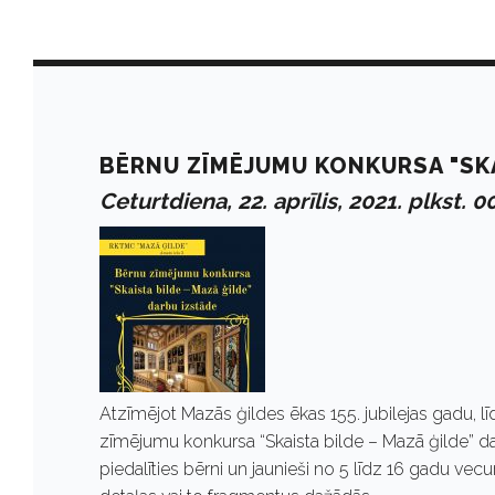
D
a
BĒRNU ZĪMĒJUMU KONKURSA "SKA
Ceturtdiena, 22. aprīlis, 2021. plkst. 0
y
:
A
Atzīmējot Mazās ģildes ēkas 155. jubilejas gadu, 
p
zīmējumu konkursa “Skaista bilde – Mazā ģilde” dar
piedalīties bērni un jaunieši no 5 līdz 16 gadu ve