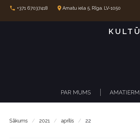
S
call
place
+371 67037418
Amatu iela 5, Rīga. LV-1050
k
i
KULTŪ
p
t
o
c
o
n
PAR MUMS
AMATIERM
t
e
n
Sākums
/
2021
/
aprīlis
/
22
t