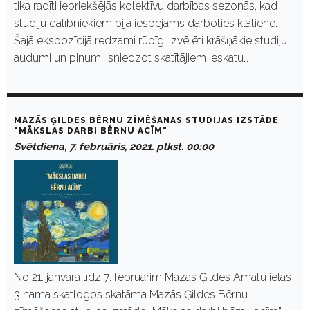
tika radīti iepriekšējās kolektīvu darbības sezonās, kad
studiju dalībniekiem bija iespējams darboties klātienē.
Šajā ekspozīcijā redzami rūpīgi izvēlēti krāšņākie studiju
audumi un pinumi, sniedzot skatītājiem ieskatu…
MAZĀS ĢILDES BĒRNU ZĪMĒŠANAS STUDIJAS IZSTĀDE
"MĀKSLAS DARBI BĒRNU ACĪM"
Svētdiena, 7. februāris, 2021. plkst. 00:00
No 21. janvāra līdz 7. februārim Mazās Ģildes Amatu ielas
3 nama skatlogos skatāma Mazās Ģildes Bērnu