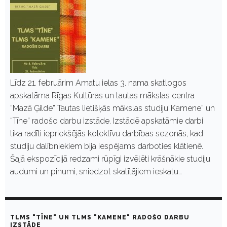
Līdz 21. februārim Amatu ielas 3. nama skatlogos
apskatāma Rīgas Kultūras un tautas mākslas centra
“Mazā Ģilde” Tautas lietišķās mākslas studiju“Kamene” un
“Tīne” radošo darbu izstāde. Izstādē apskatāmie darbi
tika radīti iepriekšējās kolektīvu darbības sezonās, kad
studiju dalībniekiem bija iespējams darboties klātienē.
Šajā ekspozīcijā redzami rūpīgi izvēlēti krāšņākie studiju
audumi un pinumi, sniedzot skatītājiem ieskatu…
TLMS "TĪNE" UN TLMS "KAMENE" RADOŠO DARBU
IZSTĀDE