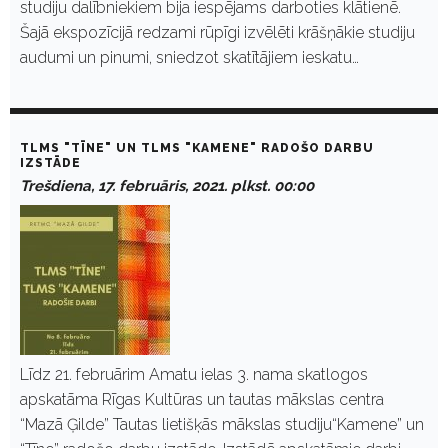
studiju dalībniekiem bija iespējams darboties klātienē.
Šajā ekspozīcijā redzami rūpīgi izvēlēti krāšņākie studiju
audumi un pinumi, sniedzot skatītājiem ieskatu…
TLMS "TĪNE" UN TLMS "KAMENE" RADOŠO DARBU
IZSTĀDE
Trešdiena, 17. februāris, 2021. plkst. 00:00
Līdz 21. februārim Amatu ielas 3. nama skatlogos
apskatāma Rīgas Kultūras un tautas mākslas centra
“Mazā Ģilde” Tautas lietišķās mākslas studiju“Kamene” un