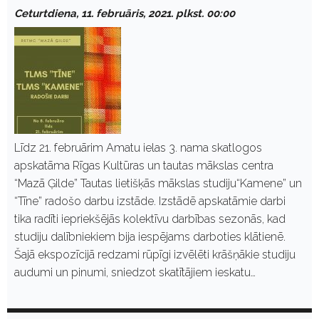
Ceturtdiena, 11. februāris, 2021. plkst. 00:00
Līdz 21. februārim Amatu ielas 3. nama skatlogos
apskatāma Rīgas Kultūras un tautas mākslas centra
“Mazā Ģilde” Tautas lietišķās mākslas studiju“Kamene” un
“Tīne” radošo darbu izstāde. Izstādē apskatāmie darbi
tika radīti iepriekšējās kolektīvu darbības sezonās, kad
studiju dalībniekiem bija iespējams darboties klātienē.
Šajā ekspozīcijā redzami rūpīgi izvēlēti krāšņākie studiju
audumi un pinumi, sniedzot skatītājiem ieskatu…