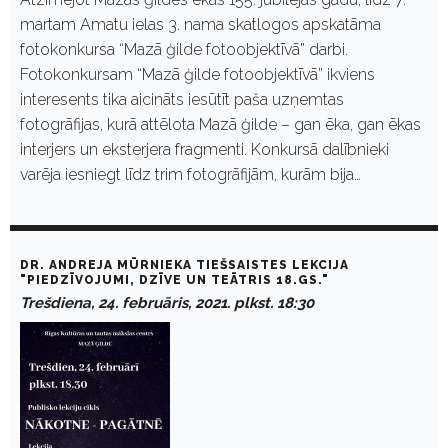
martam Amatu ielas 3. nama skatlogos apskatāma
fotokonkursa “Mazā ģilde fotoobjektīvā” darbi.
Fotokonkursam “Mazā ģilde fotoobjektīvā” ikviens
interesents tika aicināts iesūtīt paša uzņemtas
fotogrāfijas, kurā attēlota Mazā ģilde – gan ēka, gan ēkas
interjers un eksterjera fragmenti. Konkursā dalībnieki
varēja iesniegt līdz trim fotogrāfijām, kurām bija…
DR. ANDREJA MŪRNIEKA TIEŠSAISTES LEKCIJA
"PIEDZĪVOJUMI, DZĪVE UN TEĀTRIS 18.GS."
Trešdiena, 24. februāris, 2021. plkst. 18:30