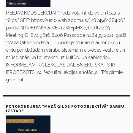
PIEEJAS KODS LEKCIJAI “Piedzīvojumi, dzīve un teātris
18.gs.” ŠEIT: https://us02web.zoom.us/j/87496168406?
pwd=L3RJeFJYNVQ5VER1ZWFpMXcyODJtZz09
Meeting ID: 874 9616 8406 Passcode: 146439 2021. gadā
“Mazā Ģilde”piedāvā Dr. Andreja Mūrnieka autorlekciju
ciklu par dažādām vērtību sistēmām cilvēces vēsturē un
mūsdienās un to ietekmi uz kultūru un sabiedrību.
INFORMĒJAM, KA LEKCIJAS DALĪBNIEKU SKAITS IR
IEROBEŽOTS! 24. februāra lekcijas anotācija: “Trīs pirmie
gadsimti…
FOTOKONKURSA "MAZĀ ĢILDE FOTOOBJEKTĪVĀ" DARBU
IZSTĀDE