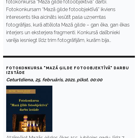
fotokonkursa “Mazā ģilde fotoobjektīvā” darbi.
Fotokonkursam “Mazā ģilde fotoobjektīvā” ikviens
interesents tika aicināts iesūtīt paša uzņemtas
fotogrāfijas, kurā attēlota Mazā ģilde – gan ēka, gan ēkas
interjers un eksterjera fragmenti. Konkursā dalībnieki
varēja iesniegt līdz trim fotogrāfijām, kurām bija…
FOTOKONKURSA "MAZĀ ĢILDE FOTOOBJEKTĪVĀ" DARBU
IZSTĀDE
Ceturtdiena, 25. februāris, 2021. plkst. 00:00
Atzīmējot Mazās ģildes ēkas 155. jubilejas gadu, līdz 7.