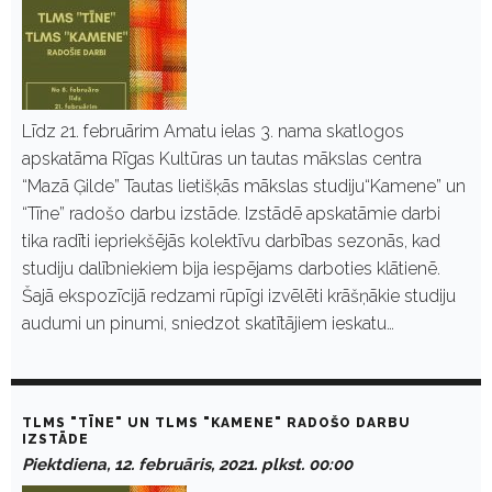
Līdz 21. februārim Amatu ielas 3. nama skatlogos
apskatāma Rīgas Kultūras un tautas mākslas centra
“Mazā Ģilde” Tautas lietišķās mākslas studiju“Kamene” un
“Tīne” radošo darbu izstāde. Izstādē apskatāmie darbi
tika radīti iepriekšējās kolektīvu darbības sezonās, kad
studiju dalībniekiem bija iespējams darboties klātienē.
Šajā ekspozīcijā redzami rūpīgi izvēlēti krāšņākie studiju
audumi un pinumi, sniedzot skatītājiem ieskatu…
TLMS "TĪNE" UN TLMS "KAMENE" RADOŠO DARBU
IZSTĀDE
Piektdiena, 12. februāris, 2021. plkst. 00:00