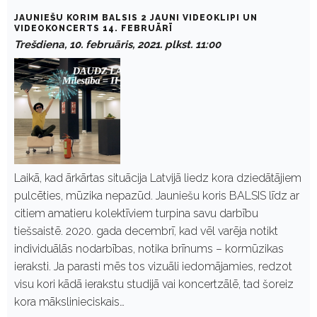
JAUNIEŠU KORIM BALSIS 2 JAUNI VIDEOKLIPI UN
VIDEOKONCERTS 14. FEBRUĀRĪ
Trešdiena, 10. februāris, 2021. plkst. 11:00
Laikā, kad ārkārtas situācija Latvijā liedz kora dziedātājiem
pulcēties, mūzika nepazūd. Jauniešu koris BALSIS līdz ar
citiem amatieru kolektīviem turpina savu darbību
tiešsaistē. 2020. gada decembrī, kad vēl varēja notikt
individuālās nodarbības, notika brīnums – kormūzikas
ieraksti. Ja parasti mēs tos vizuāli iedomājamies, redzot
visu kori kādā ierakstu studijā vai koncertzālē, tad šoreiz
kora mākslinieciskais…