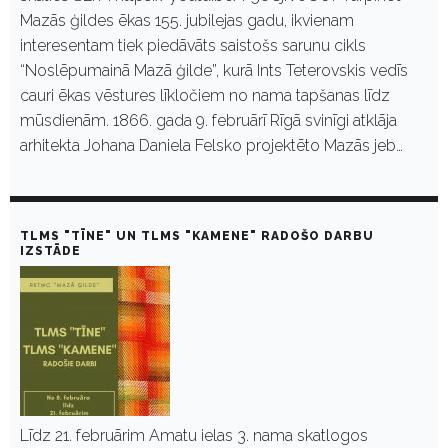
Mazās ģildes ēkas 155. jubilejas gadu, ikvienam
interesentam tiek piedāvāts saistošs sarunu cikls
“Noslēpumainā Mazā ģilde”, kurā Ints Teterovskis vedīs
cauri ēkas vēstures līkločiem no nama tapšanas līdz
mūsdienām. 1866. gada 9. februārī Rīgā svinīgi atklāja
arhitekta Johana Daniela Felsko projektēto Mazās jeb…
TLMS "TĪNE" UN TLMS "KAMENE" RADOŠO DARBU
IZSTĀDE
Līdz 21. februārim Amatu ielas 3. nama skatlogos