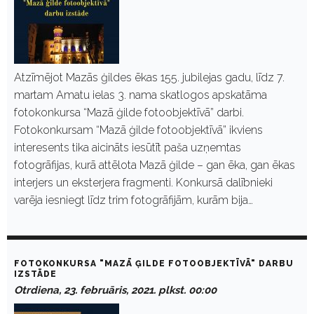
Atzīmējot Mazās ģildes ēkas 155. jubilejas gadu, līdz 7.
martam Amatu ielas 3. nama skatlogos apskatāma
fotokonkursa “Mazā ģilde fotoobjektīvā” darbi.
Fotokonkursam “Mazā ģilde fotoobjektīvā” ikviens
interesents tika aicināts iesūtīt paša uzņemtas
fotogrāfijas, kurā attēlota Mazā ģilde – gan ēka, gan ēkas
interjers un eksterjera fragmenti. Konkursā dalībnieki
varēja iesniegt līdz trim fotogrāfijām, kurām bija…
FOTOKONKURSA "MAZĀ ĢILDE FOTOOBJEKTĪVĀ" DARBU
IZSTĀDE
Otrdiena, 23. februāris, 2021. plkst. 00:00