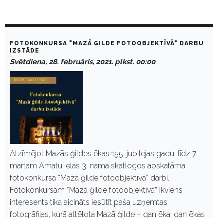
M
o
FOTOKONKURSA "MAZĀ ĢILDE FOTOOBJEKTĪVĀ" DARBU
n
IZSTĀDE
t
Svētdiena, 28. februāris, 2021. plkst. 00:00
h
:
F
e
b
r
u
ā
r
i
s
Atzīmējot Mazās ģildes ēkas 155. jubilejas gadu, līdz 7.
2
martam Amatu ielas 3. nama skatlogos apskatāma
0
2
fotokonkursa “Mazā ģilde fotoobjektīvā” darbi.
1
Fotokonkursam “Mazā ģilde fotoobjektīvā” ikviens
interesents tika aicināts iesūtīt paša uzņemtas
fotogrāfijas, kurā attēlota Mazā ģilde – gan ēka, gan ēkas