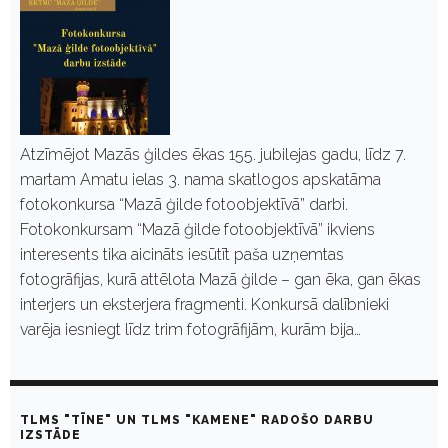
Atzīmējot Mazās ģildes ēkas 155. jubilejas gadu, līdz 7.
martam Amatu ielas 3. nama skatlogos apskatāma
fotokonkursa “Mazā ģilde fotoobjektīvā” darbi.
Fotokonkursam “Mazā ģilde fotoobjektīvā” ikviens
interesents tika aicināts iesūtīt paša uzņemtas
fotogrāfijas, kurā attēlota Mazā ģilde – gan ēka, gan ēkas
interjers un eksterjera fragmenti. Konkursā dalībnieki
varēja iesniegt līdz trim fotogrāfijām, kurām bija…
TLMS "TĪNE" UN TLMS "KAMENE" RADOŠO DARBU
IZSTĀDE