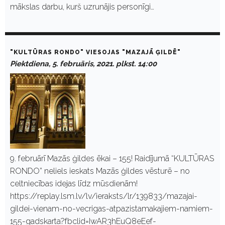
mākslas darbu, kurš uzrunājis personīgi…
"KULTŪRAS RONDO" VIESOJAS "MAZAJĀ ĢILDĒ"
Piektdiena, 5. februāris, 2021. plkst. 14:00
9. februārī Mazās ģildes ēkai – 155! Raidījumā “KULTŪRAS
RONDO” neliels ieskats Mazās ģildes vēsturē – no
celtniecības idejas līdz mūsdienām!
https://replay.lsm.lv/lv/ieraksts/lr/139833/mazajai-
gildei-vienam-no-vecrigas-atpazistamakajiem-namiem-
155-gadskarta?fbclid=IwAR3hEuQ8eEef-