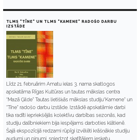
TLMS "TĪNE" UN TLMS "KAMENE" RADOŠO DARBU
IZSTĀDE
Līdz 21. februārim Amatu ielas 3. nama skatlogos
apskatāma Rīgas Kultūras un tautas mākslas centra
“Mazā Ģilde” Tautas lietišķās mākslas studiju“Kamene” un
“Tīne” radošo darbu izstāde. Izstādē apskatāmie darbi
tika radīti iepriekšējās kolektīvu darbības sezonās, kad
studiju dalībniekiem bija iespējams darboties klātienē.
Šajā ekspozīcijā redzami rūpīgi izvēlēti krāšņākie studiju
audumi un pinumi, sniedzot skatītājiem ieskatu…