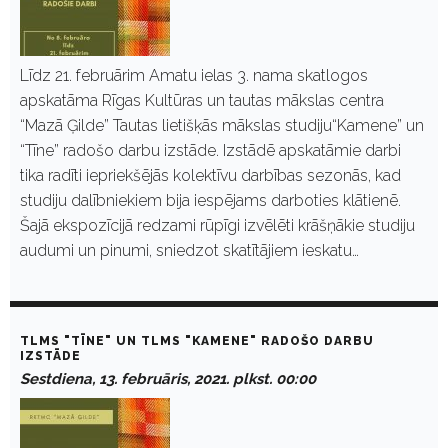
Līdz 21. februārim Amatu ielas 3. nama skatlogos
apskatāma Rīgas Kultūras un tautas mākslas centra
“Mazā Ģilde” Tautas lietišķās mākslas studiju“Kamene” un
“Tīne” radošo darbu izstāde. Izstādē apskatāmie darbi
tika radīti iepriekšējās kolektīvu darbības sezonās, kad
studiju dalībniekiem bija iespējams darboties klātienē.
Šajā ekspozīcijā redzami rūpīgi izvēlēti krāšņākie studiju
audumi un pinumi, sniedzot skatītājiem ieskatu…
TLMS "TĪNE" UN TLMS "KAMENE" RADOŠO DARBU
IZSTĀDE
Sestdiena, 13. februāris, 2021. plkst. 00:00