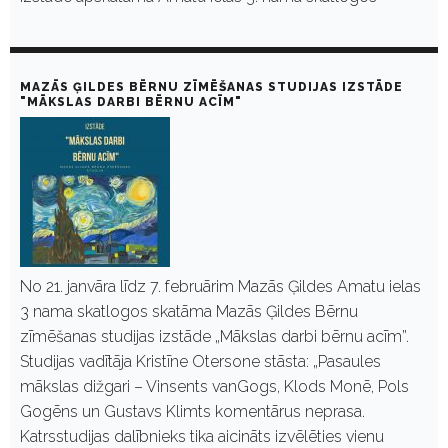
MAZĀS ĢILDES BĒRNU ZĪMĒŠANAS STUDIJAS IZSTĀDE
"MĀKSLAS DARBI BĒRNU ACĪM"
No 21. janvāra līdz 7. februārim Mazās Ģildes Amatu ielas
3 nama skatlogos skatāma Mazās Ģildes Bērnu
zīmēšanas studijas izstāde „Mākslas darbi bērnu acīm”.
Studijas vadītāja Kristīne Otersone stāsta: „Pasaules
mākslas dižgari – Vinsents vanGogs, Klods Monē, Pols
Gogēns un Gustavs Klimts komentārus neprasa.
Katrsstudijas dalībnieks tika aicināts izvēlēties vienu