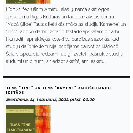
Līdz 21. februārim Amatu ielas 3. nama skatlogos
apskatāma Rīgas Kultūras un tautas mākslas centra
“Mazā Ģilde” Tautas lietišķās mākslas studiju“Kamene” un
“Tīne” radošo darbu izstāde. Izstādē apskatāmie darbi
tika radīti iepriekšējās kolektīvu darbības sezonās, kad
studiju dalībniekiem bija iespējams darboties klātienē.
Šajā ekspozīcijā redzami rūpīgi izvēlēti krāšņākie studiju
audumi un pinumi, sniedzot skatītājiem ieskatu…
TLMS "TĪNE" UN TLMS "KAMENE" RADOŠO DARBU
IZSTĀDE
Svētdiena, 14. februāris, 2021. plkst. 00:00