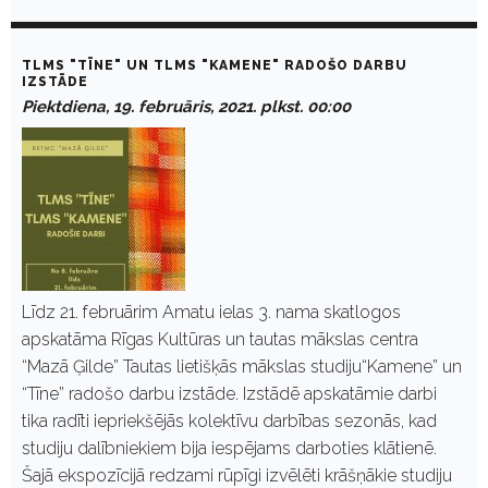
TLMS "TĪNE" UN TLMS "KAMENE" RADOŠO DARBU
IZSTĀDE
Piektdiena, 19. februāris, 2021. plkst. 00:00
Līdz 21. februārim Amatu ielas 3. nama skatlogos
apskatāma Rīgas Kultūras un tautas mākslas centra
“Mazā Ģilde” Tautas lietišķās mākslas studiju“Kamene” un
“Tīne” radošo darbu izstāde. Izstādē apskatāmie darbi
tika radīti iepriekšējās kolektīvu darbības sezonās, kad
studiju dalībniekiem bija iespējams darboties klātienē.
Šajā ekspozīcijā redzami rūpīgi izvēlēti krāšņākie studiju