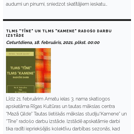
audumi un pinumi, sniedzot skatītājiem ieskatu…
TLMS "TĪNE" UN TLMS "KAMENE" RADOŠO DARBU
IZSTĀDE
Ceturtdiena, 18. februāris, 2021. plkst. 00:00
Līdz 21. februārim Amatu ielas 3. nama skatlogos
apskatāma Rīgas Kultūras un tautas mākslas centra
“Mazā Ģilde” Tautas lietišķās mākslas studiju“Kamene” un
“Tīne” radošo darbu izstāde. Izstādē apskatāmie darbi
tika radīti iepriekšējās kolektīvu darbības sezonās, kad