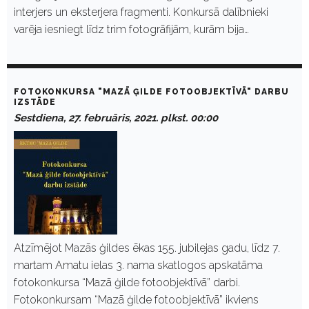
interjers un eksterjera fragmenti. Konkursā dalībnieki
varēja iesniegt līdz trim fotogrāfijām, kurām bija…
FOTOKONKURSA "MAZĀ ĢILDE FOTOOBJEKTĪVĀ" DARBU
IZSTĀDE
Sestdiena, 27. februāris, 2021. plkst. 00:00
Atzīmējot Mazās ģildes ēkas 155. jubilejas gadu, līdz 7.
martam Amatu ielas 3. nama skatlogos apskatāma
fotokonkursa “Mazā ģilde fotoobjektīvā” darbi.
Fotokonkursam “Mazā ģilde fotoobjektīvā” ikviens