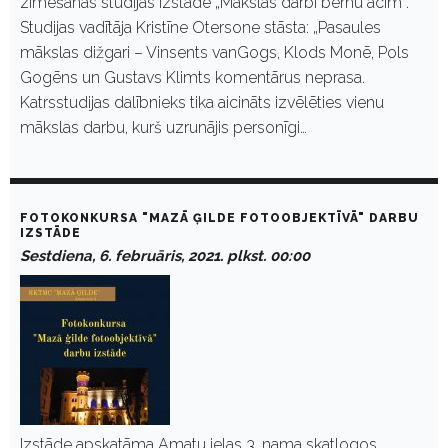
zīmēšanas studijas izstāde „Mākslas darbi bērnu acīm”.
Studijas vadītāja Kristīne Otersone stāsta: „Pasaules
mākslas dižgari – Vinsents vanGogs, Klods Monē, Pols
Gogēns un Gustavs Klimts komentārus neprasa.
Katrsstudijas dalībnieks tika aicināts izvēlēties vienu
mākslas darbu, kurš uzrunājis personīgi…
FOTOKONKURSA "MAZĀ ĢILDE FOTOOBJEKTĪVĀ" DARBU
IZSTĀDE
Sestdiena, 6. februāris, 2021. plkst. 00:00
Izstāde apskatāma Amatu ielas 3. nama skatlogos