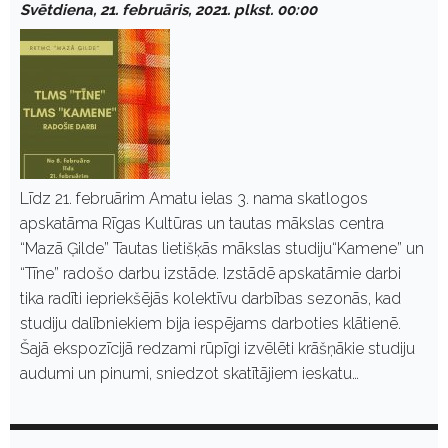
Svētdiena, 21. februāris, 2021. plkst. 00:00
Līdz 21. februārim Amatu ielas 3. nama skatlogos
apskatāma Rīgas Kultūras un tautas mākslas centra
“Mazā Ģilde” Tautas lietišķās mākslas studiju“Kamene” un
“Tīne” radošo darbu izstāde. Izstādē apskatāmie darbi
tika radīti iepriekšējās kolektīvu darbības sezonās, kad
studiju dalībniekiem bija iespējams darboties klātienē.
Šajā ekspozīcijā redzami rūpīgi izvēlēti krāšņākie studiju
audumi un pinumi, sniedzot skatītājiem ieskatu…