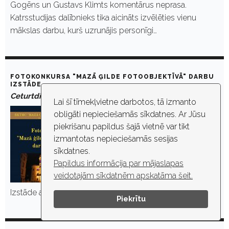
Gogēns un Gustavs Klimts komentārus neprasa.
Katrsstudijas dalībnieks tika aicināts izvēlēties vienu
mākslas darbu, kurš uzrunājis personīgi…
FOTOKONKURSA "MAZĀ ĢILDE FOTOOBJEKTĪVĀ" DARBU
IZSTĀDE
Ceturtdiena, 4. februāris, 2021. plkst. 00:00
Lai šī tīmekļvietne darbotos, tā izmanto
obligāti nepieciešamās sīkdatnes. Ar Jūsu
piekrišanu papildus šajā vietnē var tikt
izmantotas nepieciešamās sesijas
sīkdatnes.
Papildus informācija par mājaslapas
veidotajām sīkdatnēm apskatāma šeit.
Izstāde apskatāma Amatu ielas 3. nama skatlogos
Piekrītu