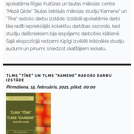
apskatāma Rīgas Kultūras un tautas mākslas centra
“Mazā Ģilde” Tautas lietišķās mākslas studiju“Kamene” un
“Tīne” radošo darbu izstāde. Izstādē apskatāmie darbi
tika radīti iepriekšējās kolektīvu darbības sezonās, kad
studiju dalībniekiem bija iespējams darboties klātienē.
Šajā ekspozīcijā redzami rūpīgi izvēlēti krāšņākie studiju
audumi un pinumi, sniedzot skatītājiem ieskatu…
TLMS "TĪNE" UN TLMS "KAMENE" RADOŠO DARBU
IZSTĀDE
Pirmdiena, 15. februāris, 2021. plkst. 00:00