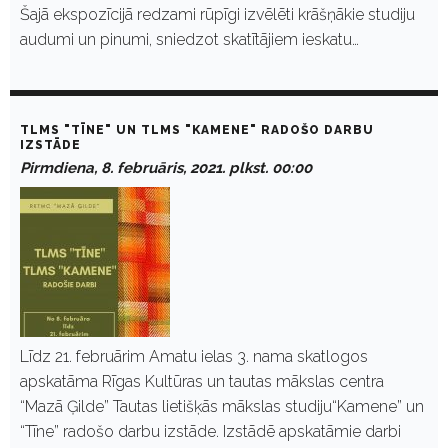
Šajā ekspozīcijā redzami rūpīgi izvēlēti krāšņākie studiju
audumi un pinumi, sniedzot skatītājiem ieskatu…
TLMS "TĪNE" UN TLMS "KAMENE" RADOŠO DARBU
IZSTĀDE
Pirmdiena, 8. februāris, 2021. plkst. 00:00
Līdz 21. februārim Amatu ielas 3. nama skatlogos
apskatāma Rīgas Kultūras un tautas mākslas centra
“Mazā Ģilde” Tautas lietišķās mākslas studiju“Kamene” un
“Tīne” radošo darbu izstāde. Izstādē apskatāmie darbi