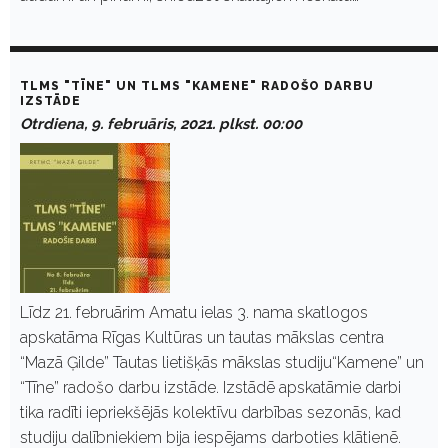
TLMS "TĪNE" UN TLMS "KAMENE" RADOŠO DARBU
IZSTĀDE
Otrdiena, 9. februāris, 2021. plkst. 00:00
Līdz 21. februārim Amatu ielas 3. nama skatlogos
apskatāma Rīgas Kultūras un tautas mākslas centra
“Mazā Ģilde” Tautas lietišķās mākslas studiju“Kamene” un
“Tīne” radošo darbu izstāde. Izstādē apskatāmie darbi
tika radīti iepriekšējās kolektīvu darbības sezonās, kad
studiju dalībniekiem bija iespējams darboties klātienē.