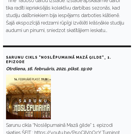
“Tīne” radošo darbu izstāde. Izstādē apskatāmie darbi
tika radīti iepriekšējās kolektīvu darbības sezonās, kad
studiju dalībniekiem bija iespējams darboties klātienē.
Šajā ekspozīcijā redzami rūpīgi izvēlēti krāšņākie studiju
audumi un pinumi, sniedzot skatītājiem ieskatu…
SARUNU CIKLS "NOSLĒPUMAINĀ MAZĀ ĢILDE"_ 1.
EPIZODE
Otrdiena, 16. februāris, 2021. plkst. 19:00
Sarunu cikla “Noslēpumainā Mazā ģilde” 1. epizodi
skaties ŠEIT : https://youtu.be/P5oCjIV0OcY Turpinot