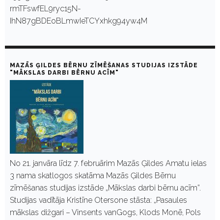
rmTFswfEL9ryc15N-
IhN87gBDEoBLmwIeTCYxhkg94yw4M
MAZĀS ĢILDES BĒRNU ZĪMĒŠANAS STUDIJAS IZSTĀDE
"MĀKSLAS DARBI BĒRNU ACĪM"
No 21. janvāra līdz 7. februārim Mazās Ģildes Amatu ielas
3 nama skatlogos skatāma Mazās Ģildes Bērnu
zīmēšanas studijas izstāde „Mākslas darbi bērnu acīm”.
Studijas vadītāja Kristīne Otersone stāsta: „Pasaules
mākslas dižgari – Vinsents vanGogs, Klods Monē, Pols