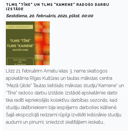
TLMS "TĪNE" UN TLMS "KAMENE" RADOŠO DARBU
IZSTĀDE
Sestdiena, 20. februāris, 2021. plkst. 00:00
Līdz 21. februārim Amatu ielas 3. nama skatlogos
apskatāma Rīgas Kultūras un tautas mākslas centra
“Mazā Ģilde” Tautas lietišķās mākslas studiju“Kamene” un
“Tīne” radošo darbu izstāde. Izstādē apskatāmie darbi
tika radīti iepriekšējās kolektīvu darbības sezonās, kad
studiju dalībniekiem bija iespējams darboties klātienē.
Šajā ekspozīcijā redzami rūpīgi izvēlēti krāšņākie studiju
audumi un pinumi, sniedzot skatītājiem ieskatu…