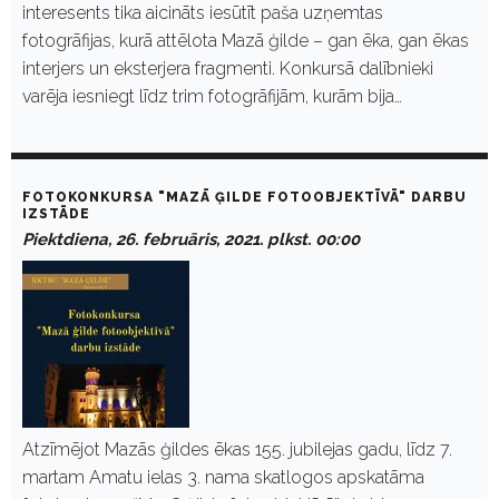
interesents tika aicināts iesūtīt paša uzņemtas
fotogrāfijas, kurā attēlota Mazā ģilde – gan ēka, gan ēkas
interjers un eksterjera fragmenti. Konkursā dalībnieki
varēja iesniegt līdz trim fotogrāfijām, kurām bija…
FOTOKONKURSA "MAZĀ ĢILDE FOTOOBJEKTĪVĀ" DARBU
IZSTĀDE
Piektdiena, 26. februāris, 2021. plkst. 00:00
Atzīmējot Mazās ģildes ēkas 155. jubilejas gadu, līdz 7.
martam Amatu ielas 3. nama skatlogos apskatāma