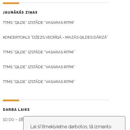
JAUNĀKĀS ZIŅAS
TTMS “ĢILDE” IZSTĀDE “VASARAS RITMI”
KONCERTCIKLS “DŽEZS VECRĪGĀ – MAZĀS ĢILDES DĀRZĀ”
TTMS “ĢILDE” IZSTĀDE “VASARAS RITMI”
TTMS “ĢILDE” IZSTĀDE “VASARAS RITMI”
TTMS “ĢILDE” IZSTĀDE “VASARAS RITMI”
DARBA LAIKS
10:00 - 18:30
Lai šī tīmekļvietne darbotos, tā izmanto