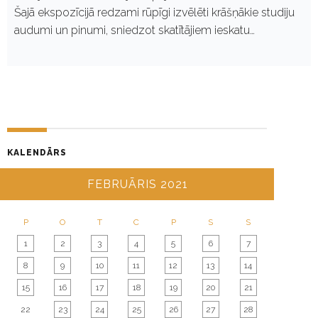
Šajā ekspozīcijā redzami rūpīgi izvēlēti krāšņākie studiju
audumi un pinumi, sniedzot skatītājiem ieskatu…
KALENDĀRS
FEBRUĀRIS 2021
P
O
T
C
P
S
S
1
2
3
4
5
6
7
8
9
10
11
12
13
14
15
16
17
18
19
20
21
22
23
24
25
26
27
28