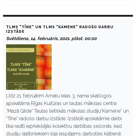
D
a
TLMS "TĪNE" UN TLMS "KAMENE" RADOŠO DARBU
y
IZSTĀDE
:
Svētdiena, 14. februāris, 2021. plkst. 00:00
F
e
b
r
u
ā
r
i
s
1
4
Līdz 21. februārim Amatu ielas 3. nama skatlogos
,
apskatāma Rīgas Kultūras un tautas mākslas centra
2
0
“Mazā Ģilde” Tautas lietišķās mākslas studiju“Kamene” un
2
“Tīne” radošo darbu izstāde. Izstādē apskatāmie darbi
1
tika radīti iepriekšējās kolektīvu darbības sezonās, kad
studiju dalībniekiem bija iespējams darboties klātienē.