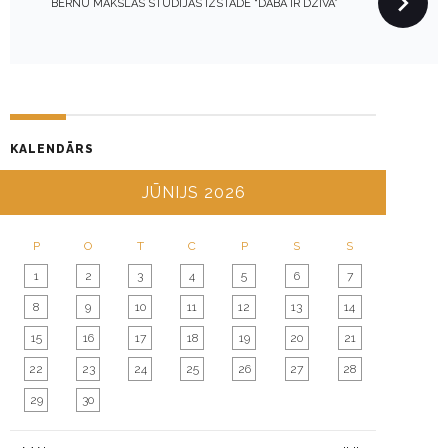
N
BĒRNU MĀKSLAS STUDIJAS IZSTĀDE “DABA IR DZĪVA”
A
V
I
G
A
KALENDĀRS
T
I
JŪNIJS 2026
O
N
P
O
T
C
P
S
S
1
2
3
4
5
6
7
8
9
10
11
12
13
14
15
16
17
18
19
20
21
22
23
24
25
26
27
28
29
30