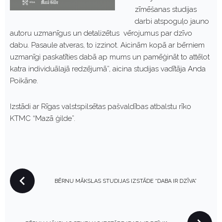
zīmēšanas studijas
darbi atspoguļo jauno
autoru uzmanīgus un detalizētus vērojumus par dzīvo
dabu. Pasaule atveras, to izzinot. Aicinām kopā ar bērniem
uzmanīgi paskatīties dabā ap mums un pamēģināt to attēlot
katra individuālajā redzējumā”, aicina studijas vadītāja Anda
Poikāne.
Izstādi ar Rīgas valstspilsētas pašvaldības atbalstu rīko
KTMC “Mazā ģilde”.
P
BĒRNU MĀKSLAS STUDIJAS IZSTĀDE “DABA IR DZĪVA”
O
S
T