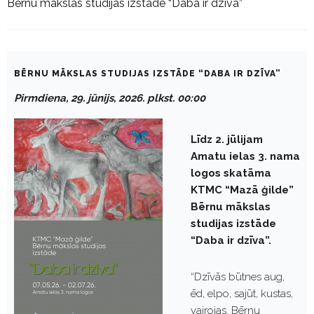
Bērnu mākslas studijas izstāde “Daba ir dzīva”
BĒRNU MĀKSLAS STUDIJAS IZSTĀDE “DABA IR DZĪVA”
Pirmdiena, 29. jūnijs, 2026. plkst. 00:00
Līdz 2. jūlijam
Amatu ielas 3. nama
logos skatāma
KTMC “Mazā ģilde”
Bērnu mākslas
studijas izstāde
“Daba ir dzīva”.
“Dzīvās būtnes aug,
ēd, elpo, sajūt, kustas,
vairojas. Bērnu