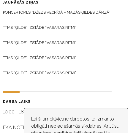
JAUNĀKĀS ZIŅAS
KONCERTCIKLS “DŽEZS VECRĪGĀ – MAZĀS ĢILDES DĀRZĀ”
TTMS “ĢILDE” IZSTĀDE “VASARAS RITMI”
TTMS “ĢILDE” IZSTĀDE “VASARAS RITMI”
TTMS “ĢILDE” IZSTĀDE “VASARAS RITMI”
TTMS “ĢILDE” IZSTĀDE “VASARAS RITMI”
DARBA LAIKS
10:00 - 18:30
Lai šī tīmekļvietne darbotos, tā izmanto
obligāti nepieciešamās sīkdatnes. Ar Jūsu
ĒKĀ NOTIEK VIDEO NOVĒROŠANA