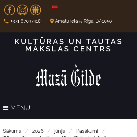
S
Fb
In
Dr
k
i
call
place
+371 67037418
Amatu iela 5, Rīga. LV-1050
p
t
KULTŪRAS UN TAUTAS
o
MĀKSLAS CENTRS
c
o
n
t
e
n
t
MENU
Sākums
/
2026
/
jūnijs
/
Pasākumi
/