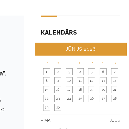
KALENDĀRS
JŪNIJS 2026
P
O
T
C
P
S
S
1
2
3
4
5
6
7
a”.
8
9
10
11
12
13
14
15
16
17
18
19
20
21
s
22
23
24
25
26
27
28
29
30
to
« MAI
JUL »