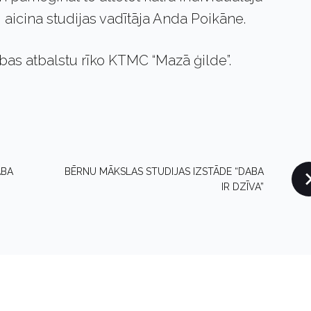
 aicina studijas vadītāja Anda Poikāne.
ības atbalstu rīko KTMC “Mazā ģilde”.
ABA
BĒRNU MĀKSLAS STUDIJAS IZSTĀDE “DABA
IR DZĪVA”