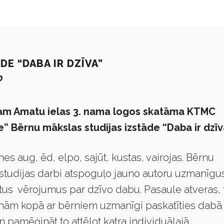
E “DABA IR DZĪVA”
0
lijam Amatu ielas 3. nama logos skatāma KTMC
” Bērnu mākslas studijas izstāde “Daba ir dzīv
nes aug, ēd, elpo, sajūt, kustas, vairojas. Bērnu
studijas darbi atspoguļo jauno autoru uzmanīgu
tus vērojumus par dzīvo dabu. Pasaule atveras, 
cinām kopā ar bērniem uzmanīgi paskatīties dabā
pamēģināt to attēlot katra individuālajā