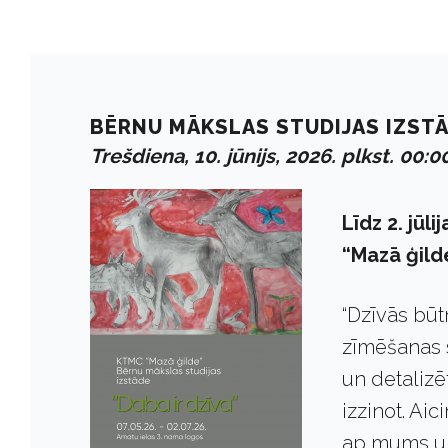
BĒRNU MĀKSLAS STUDIJAS IZSTĀD
Trešdiena, 10. jūnijs, 2026. plkst. 00:0
Līdz 2. jū
“Mazā ģilde
“Dzīvās būt
zīmēšanas 
un detalizē
izzinot. Ai
ap mums un 