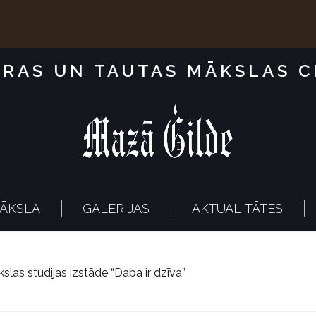
RAS UN TAUTAS MĀKSLAS 
ĀKSLA
GALERIJAS
AKTUALITĀTES
slas studijas izstāde “Daba ir dzīva”