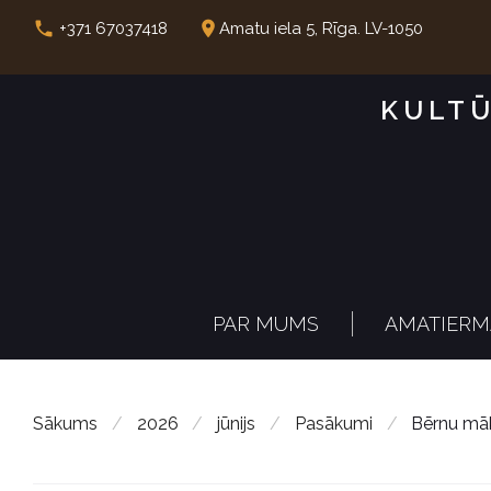
S
call
place
+371 67037418
Amatu iela 5, Rīga. LV-1050
k
i
KULTŪ
p
t
o
c
o
n
PAR MUMS
AMATIERM
t
e
n
Sākums
/
2026
/
jūnijs
/
Pasākumi
/
Bērnu māk
t