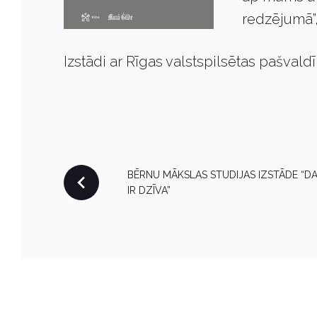
redzējumā”,
Izstādi ar Rīgas valstspilsētas pašvald
P
BĒRNU MĀKSLAS STUDIJAS IZSTĀDE “D
IR DZĪVA”
O
S
T
N