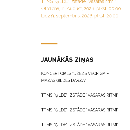
TTMS “ĢILDE” izstāde “Vasaras ritmi”
Otrdiena, 11. August, 2026. plkst. 00:00
Līdz 9. septembris, 2026. plkst. 20:00
JAUNĀKĀS ZIŅAS
KONCERTCIKLS “DŽEZS VECRĪGĀ –
MAZĀS ĢILDES DĀRZĀ”
TTMS “ĢILDE” IZSTĀDE “VASARAS RITMI”
TTMS “ĢILDE” IZSTĀDE “VASARAS RITMI”
TTMS “ĢILDE” IZSTĀDE “VASARAS RITMI”