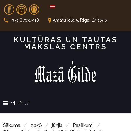
S
Fb
In
Dr
k
i
call
place
+371 67037418
Amatu iela 5, Rīga. LV-1050
p
t
KULTŪRAS UN TAUTAS
o
MĀKSLAS CENTRS
c
o
n
t
e
n
t
MENU
Sākums
/
2026
/
jūnijs
/
Pasākumi
/