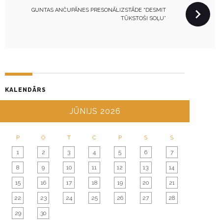
N
GUNTAS ANČUPĀNES PRESONĀLIZSTĀDE “DESMIT
A
TŪKSTOŠI SOĻU”
V
I
G
A
T
KALENDĀRS
I
O
JŪNIJS 2026
N
P
O
T
C
P
S
S
1
2
3
4
5
6
7
8
9
10
11
12
13
14
15
16
17
18
19
20
21
22
23
24
25
26
27
28
29
30