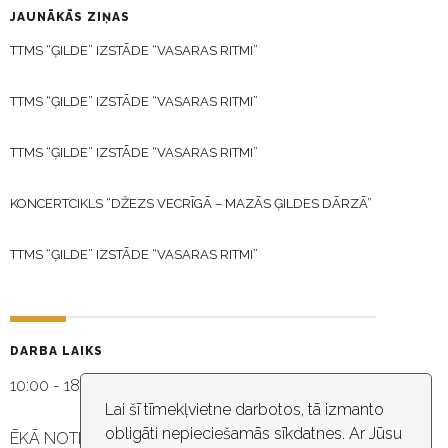
JAUNĀKĀS ZIŅAS
TTMS “ĢILDE” IZSTĀDE “VASARAS RITMI”
TTMS “ĢILDE” IZSTĀDE “VASARAS RITMI”
TTMS “ĢILDE” IZSTĀDE “VASARAS RITMI”
KONCERTCIKLS “DŽEZS VECRĪGĀ – MAZĀS ĢILDES DĀRZĀ”
TTMS “ĢILDE” IZSTĀDE “VASARAS RITMI”
DARBA LAIKS
10:00 - 18:30
Lai šī tīmekļvietne darbotos, tā izmanto
obligāti nepieciešamās sīkdatnes. Ar Jūsu
ĒKĀ NOTIEK VIDEO NOVĒROŠANA