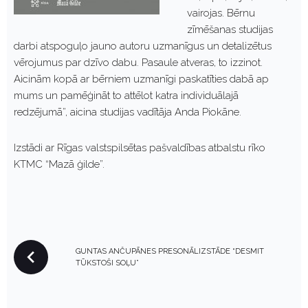
vairojas. Bērnu
zīmēšanas studijas
darbi atspoguļo jauno autoru uzmanīgus un detalizētus
vērojumus par dzīvo dabu. Pasaule atveras, to izzinot.
Aicinām kopā ar bērniem uzmanīgi paskatīties dabā ap
mums un pamēģināt to attēlot katra individuālajā
redzējumā”, aicina studijas vadītāja Anda Piokāne.
Izstādi ar Rīgas valstspilsētas pašvaldības atbalstu rīko
KTMC “Mazā ģilde”.
P
GUNTAS ANČUPĀNES PRESONĀLIZSTĀDE “DESMIT
O
TŪKSTOŠI SOĻU”
S
T