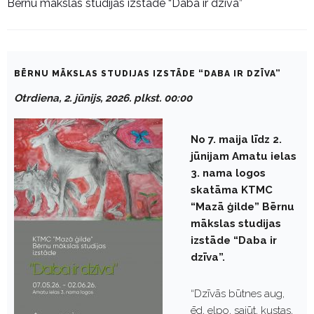
Bērnu mākslas studijas izstāde “Daba ir dzīva”
BĒRNU MĀKSLAS STUDIJAS IZSTĀDE “DABA IR DZĪVA”
Otrdiena, 2. jūnijs, 2026. plkst. 00:00
No 7. maija līdz 2.
jūnijam Amatu ielas
3. nama logos
skatāma KTMC
“Mazā ģilde” Bērnu
mākslas studijas
izstāde “Daba ir
dzīva”.
“Dzīvās būtnes aug,
ēd, elpo, sajūt, kustas,