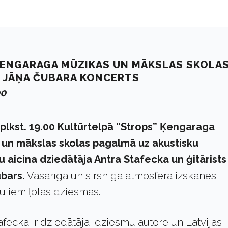
ĶENGARAGA MŪZIKAS UN MĀKSLAS SKOLA
 JĀŅA ČUBARA KONCERTS
00
ā plkst. 19.00 Kultūrtelpā “Strops” Ķengaraga
 un mākslas skolas pagalmā uz akustisku
 aicina dziedātāja Antra Stafecka un ģitārists
ubars.
Vasarīgā un sirsnīgā atmosfērā izskanēs
ju iemīļotas dziesmas.
afecka ir dziedātāja, dziesmu autore un Latvijas