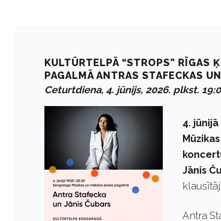
KULTŪRTELPĀ “STROPS” RĪGAS 
PAGALMĀ ANTRAS STAFECKAS UN
Ceturtdiena, 4. jūnijs, 2026. plkst. 19:
4. jūnij
Mūzikas
koncertu
Jānis Č
klausītā
Antra St