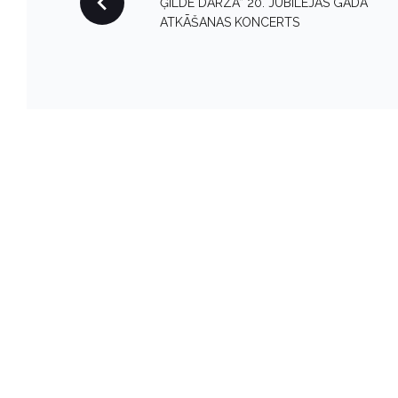
ĢILDE DĀRZĀ” 20. JUBILEJAS GADA
O
ATKĀŠANAS KONCERTS
S
T
N
A
V
I
G
A
T