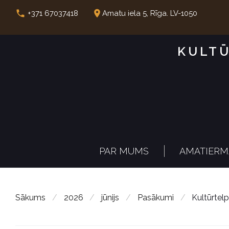
S
call
place
+371 67037418
Amatu iela 5, Rīga. LV-1050
k
i
KULTŪ
p
t
o
c
o
n
PAR MUMS
AMATIERM
t
e
n
Sākums
/
2026
/
jūnijs
/
Pasākumi
/
Kultūrtel
t