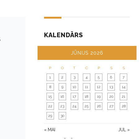
KALENDĀRS
S
JŪNIJS 2026
P
O
T
C
P
S
S
1
2
3
4
5
6
7
8
9
10
11
12
13
14
15
16
17
18
19
20
21
22
23
24
25
26
27
28
29
30
« MAI
JUL »