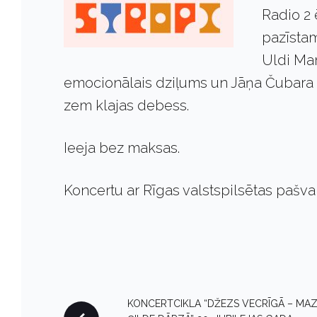
Radio 2 
pazīstam
Uldi Mar
emocionālais dziļums un Jāņa Čubara 
zem klajas debess.
Ieeja bez maksas.
Koncertu ar Rīgas valstspilsētas pašva
P
KONCERTCIKLA “DŽEZS VECRĪGĀ – MA