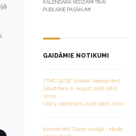
KALENDĀRĀ REDZAMI TIKAI
ijā
PUBLISKIE PASĀKUMI
u
GAIDĀMIE NOTIKUMI
TTMS “ĢILDE” izstāde “Vasaras ritmi”
Ceturtdiena, 6. August, 2026. plkst.
00:00
Līdz 9. septembris, 2026. plkst. 20:00
Koncertcikls “Džezs Vecrīgā – Mazās