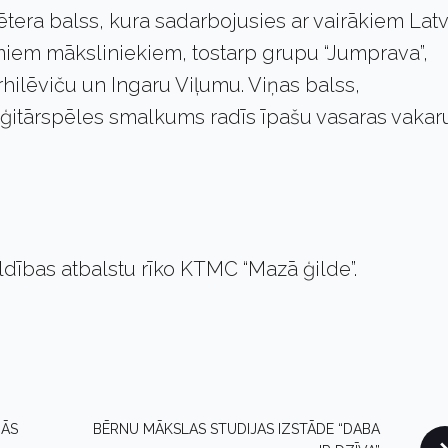
ētera balss, kura sadarbojusies ar vairākiem Latv
iem māksliniekiem, tostarp grupu “Jumprava”,
hilēviču un Ingaru Viļumu. Viņas balss,
ģitārspēles smalkums radīs īpašu vasaras vakar
ldības atbalstu rīko KTMC “Mazā ģilde”.
ZĀS
BĒRNU MĀKSLAS STUDIJAS IZSTĀDE “DABA