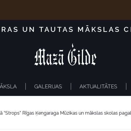
RAS UN TAUTAS MĀKSLAS 
ĀKSLA
GALERIJAS
AKTUALITĀTES
pā “Strops” Rīgas Ķengaraga Mūzikas un mākslas skolas paga