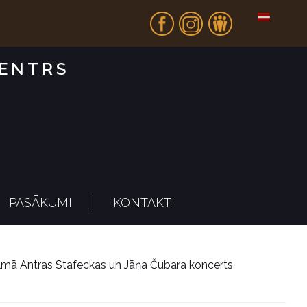
Fb
In
Dr
CENTRS
PASĀKUMI
KONTAKTI
lmā Antras Stafeckas un Jāņa Čubara koncerts