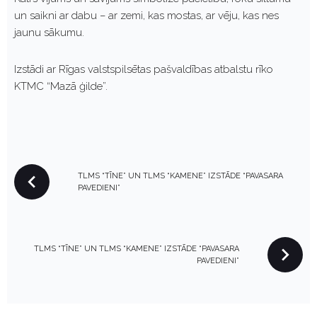
un saikni ar dabu – ar zemi, kas mostas, ar vēju, kas nes
jaunu sākumu.
Izstādi ar Rīgas valstspilsētas pašvaldības atbalstu rīko
KTMC “Mazā ģilde”.
P
TLMS “TĪNE” UN TLMS “KAMENE” IZSTĀDE “PAVASARA
O
PAVEDIENI”
S
T
N
TLMS “TĪNE” UN TLMS “KAMENE” IZSTĀDE “PAVASARA
A
PAVEDIENI”
V
I
G