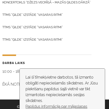
KONCERTCIKLS “DŽEZS VECRĪGĀ – MAZĀS ĢILDES DĀRZĀ”
TTMS “ĢILDE” IZSTĀDE “VASARAS RITMI”
TTMS “ĢILDE” IZSTĀDE “VASARAS RITMI”
TTMS “ĢILDE” IZSTĀDE “VASARAS RITMI”
DARBA LAIKS
10:00 - 18:30
Lai šī tīmekļvietne darbotos, tā izmanto
obligāti nepieciešamās sīkdatnes. Ar Jūsu
ĒKĀ NOTIEK VIDEO NOVĒROŠANA
piekrišanu papildus šajā vietnē var tikt
izmantotas nepieciešamās sesijas
sīkdatnes.
Papildus informācija par mājaslapas
© 2026 Rīgas pašvaldība, Rīgas valstspilsētas