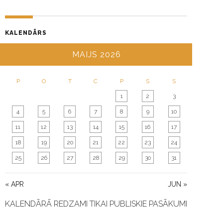
A
T
KALENDĀRS
I
O
MAIJS 2026
N
P
O
T
C
P
S
S
1
2
3
4
5
6
7
8
9
10
11
12
13
14
15
16
17
18
19
20
21
22
23
24
25
26
27
28
29
30
31
« APR
JUN »
KALENDĀRĀ REDZAMI TIKAI PUBLISKIE PASĀKUMI