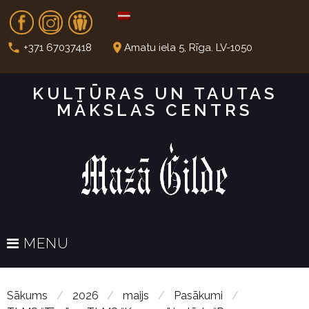
S
Fb
In
Dr
k
i
call
place
+371 67037418
Amatu iela 5, Rīga. LV-1050
p
t
KULTŪRAS UN TAUTAS
o
MĀKSLAS CENTRS
c
o
n
t
e
n
t
MENU
Sākums
/
2026
/
maijs
/
Pasākumi
/