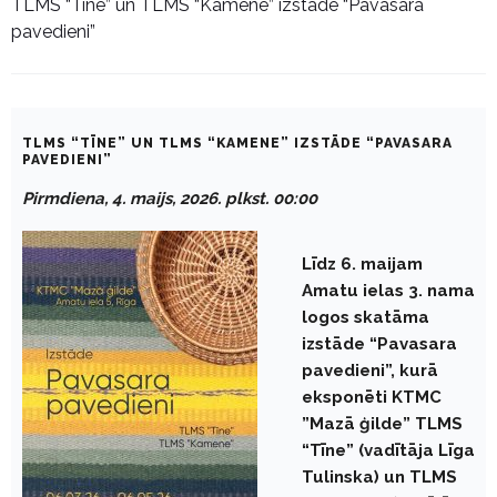
TLMS “Tīne” un TLMS “Kamene” izstāde “Pavasara
pavedieni”
TLMS “TĪNE” UN TLMS “KAMENE” IZSTĀDE “PAVASARA
PAVEDIENI”
Pirmdiena, 4. maijs, 2026. plkst. 00:00
Līdz 6. maijam
Amatu ielas 3. nama
logos skatāma
izstāde “Pavasara
pavedieni”, kurā
eksponēti KTMC
”Mazā ģilde” TLMS
“Tīne” (vadītāja Līga
Tulinska) un TLMS