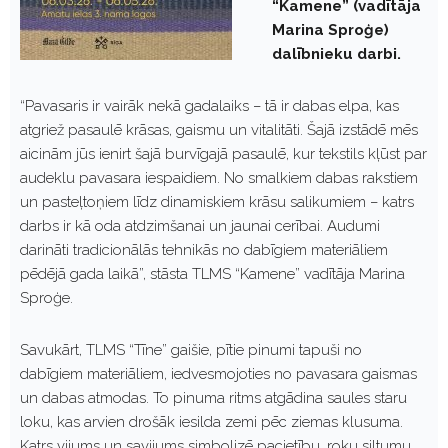
“Kamene” (vadītāja
Marina Sproģe)
dalībnieku darbi.
“Pavasaris ir vairāk nekā gadalaiks – tā ir dabas elpa, kas
atgriež pasaulē krāsas, gaismu un vitalitāti. Šajā izstādē mēs
aicinām jūs ienirt šajā burvīgajā pasaulē, kur tekstils kļūst par
audeklu pavasara iespaidiem. No smalkiem dabas rakstiem
un pasteļtoņiem līdz dinamiskiem krāsu salikumiem – katrs
darbs ir kā oda atdzimšanai un jaunai cerībai. Audumi
darināti tradicionālās tehnikās no dabīgiem materiāliem
pēdējā gada laikā”, stāsta TLMS “Kamene” vadītāja Marina
Sproģe.
Savukārt, TLMS “Tīne” gaišie, pītie pinumi tapuši no
dabīgiem materiāliem, iedvesmojoties no pavasara gaismas
un dabas atmodas. To pinuma ritms atgādina saules staru
loku, kas arvien drošāk iesilda zemi pēc ziemas klusuma.
Katrs vijums un savijums simbolizē pacietību, roku siltumu