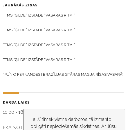
JAUNĀKĀS ZIŅAS
TTMS “ĢILDE” IZSTĀDE “VASARAS RITMI”
TTMS “ĢILDE” IZSTĀDE “VASARAS RITMI”
TTMS “ĢILDE” IZSTĀDE “VASARAS RITMI”
TTMS “ĢILDE” IZSTĀDE “VASARAS RITMI”
“PLÍNIO FERNANDES | BRAZĪLIJAS ĢITĀRAS MAĢIJA RĪGAS VASARĀ”
DARBA LAIKS
10:00 - 18:30
Lai šī tīmekļvietne darbotos, tā izmanto
obligāti nepieciešamās sīkdatnes. Ar Jūsu
ĒKĀ NOTIEK VIDEO NOVĒROŠANA