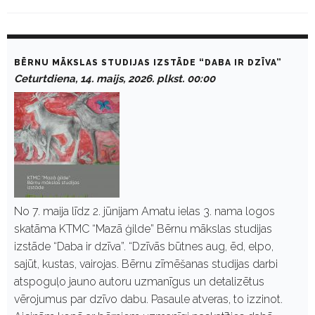
D
a
BĒRNU MĀKSLAS STUDIJAS IZSTĀDE “DABA IR DZĪVA”
y
Ceturtdiena, 14. maijs, 2026. plkst. 00:00
:
M
a
i
j
s
1
4
,
2
0
No 7. maija līdz 2. jūnijam Amatu ielas 3. nama logos
2
skatāma KTMC “Mazā ģilde” Bērnu mākslas studijas
6
izstāde “Daba ir dzīva”. “Dzīvās būtnes aug, ēd, elpo,
sajūt, kustas, vairojas. Bērnu zīmēšanas studijas darbi
atspoguļo jauno autoru uzmanīgus un detalizētus
vērojumus par dzīvo dabu. Pasaule atveras, to izzinot.