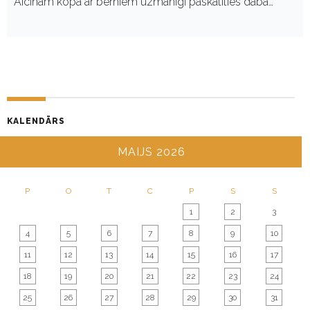
Aicinām kopā ar bērniem uzmanīgi paskatīties dabā…
KALENDĀRS
MAIJS 2026
P
O
T
C
P
S
S
1
2
3
4
5
6
7
8
9
10
11
12
13
14
15
16
17
18
19
20
21
22
23
24
25
26
27
28
29
30
31