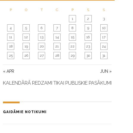
O
N
P
O
T
C
P
S
S
1
2
3
4
5
6
7
8
9
10
11
12
13
14
15
16
17
18
19
20
21
22
23
24
25
26
27
28
29
30
31
« APR
JUN »
KALENDĀRĀ REDZAMI TIKAI PUBLISKIE PASĀKUMI
GAIDĀMIE NOTIKUMI