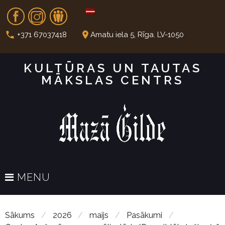
S
Fb
In
Dr
k
i
call
place
+371 67037418
Amatu iela 5, Rīga. LV-1050
p
t
KULTŪRAS UN TAUTAS
o
MĀKSLAS CENTRS
c
o
n
t
e
n
t
MENU
Sākums
/
2026
/
maijs
/
Pasākumi
/