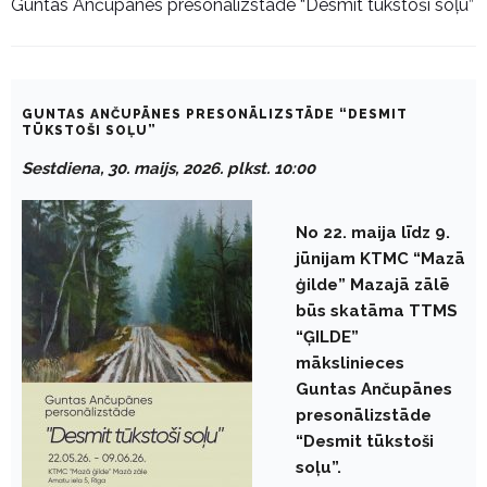
Guntas Ančupānes presonālizstāde “Desmit tūkstoši soļu”
GUNTAS ANČUPĀNES PRESONĀLIZSTĀDE “DESMIT
TŪKSTOŠI SOĻU”
Sestdiena, 30. maijs, 2026. plkst. 10:00
No 22. maija līdz 9.
jūnijam KTMC “Mazā
ģilde” Mazajā zālē
būs skatāma TTMS
“ĢILDE”
mākslinieces
Guntas Ančupānes
presonālizstāde
“Desmit tūkstoši
soļu”.