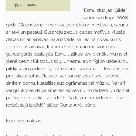
“Esmu studijas “Ģilde”
dalībniece kopš 2008.
gada. Gleznošana ir mans vaļasprieks un meditācija, saruna
ar sevi un pasauli. Gleznoju ziedus, dabas motīvus, klusās
dabas un arī ainavas. Šajā izstādē, kā liecina nosaukums,
apkopotas ainavas, kurām iedvesmu un motīvus esmu
guvusi garās pastaigās. Esmu uzlikusi sev pienākumu noiet
dienā desmit tūkstošus soļu un esmu apzinīgi šo uzdevumu
pildījusi jau gadiem ilgi katru dienu, kopš man ir telefons, kas
prot skaitīt soļus. Staigājot var sarunāties ar sevi, izdomāt
simtiem domu, klausīties audiogrāmatas vai mūziku. Var arī
vērīgi lūkoties dabā, smelties iedvesmu no redzētā un domāt
par to, kā to uzlikt uz audekla. Kā tas man ir izdevies, to var
redzēt šajā izstādē”, stāsta Gunta Ančupāne.
Ieeja bez maksas.