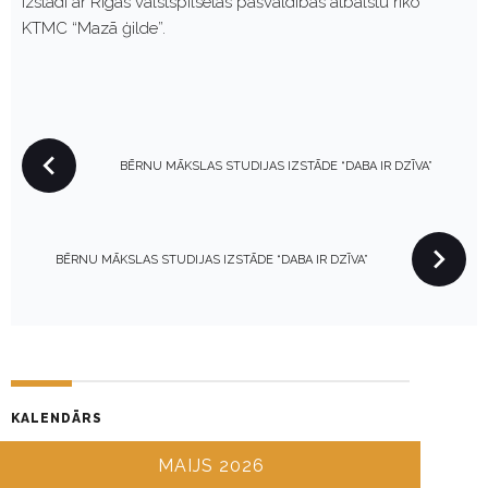
Izstādi ar Rīgas valstspilsētas pašvaldības atbalstu rīko
KTMC “Mazā ģilde”.
P
BĒRNU MĀKSLAS STUDIJAS IZSTĀDE “DABA IR DZĪVA”
O
S
T
N
BĒRNU MĀKSLAS STUDIJAS IZSTĀDE “DABA IR DZĪVA”
A
V
I
G
A
KALENDĀRS
T
I
MAIJS 2026