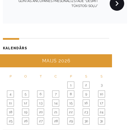
N
GUNTAS ANČUPĀNES PRESONĀLIZSTĀDE “DESMIT
TŪKSTOŠI SOĻU”
A
V
I
G
A
T
KALENDĀRS
I
MAIJS 2026
O
N
P
O
T
C
P
S
S
1
2
3
4
5
6
7
8
9
10
11
12
13
14
15
16
17
18
19
20
21
22
23
24
25
26
27
28
29
30
31