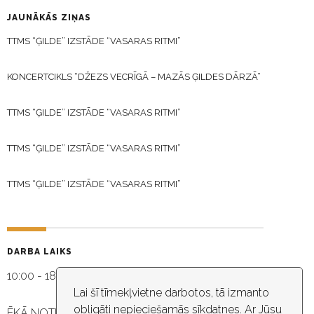
JAUNĀKĀS ZIŅAS
TTMS “ĢILDE” IZSTĀDE “VASARAS RITMI”
KONCERTCIKLS “DŽEZS VECRĪGĀ – MAZĀS ĢILDES DĀRZĀ”
TTMS “ĢILDE” IZSTĀDE “VASARAS RITMI”
TTMS “ĢILDE” IZSTĀDE “VASARAS RITMI”
TTMS “ĢILDE” IZSTĀDE “VASARAS RITMI”
DARBA LAIKS
10:00 - 18:30
Lai šī tīmekļvietne darbotos, tā izmanto
obligāti nepieciešamās sīkdatnes. Ar Jūsu
ĒKĀ NOTIEK VIDEO NOVĒROŠANA