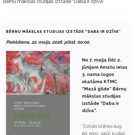
Bērnu mākslas studijas izstāde “Daba ir dzīva”
BĒRNU MĀKSLAS STUDIJAS IZSTĀDE “DABA IR DZĪVA”
Piektdiena, 22. maijs, 2026. plkst. 00:00
No 7. maija līdz 2.
jūnijam Amatu ielas
3. nama logos
skatāma KTMC
“Mazā ģilde” Bērnu
mākslas studijas
izstāde “Daba ir
dzīva”.
“Dzīvās būtnes aug,
ēd, elpo, sajūt, kustas,