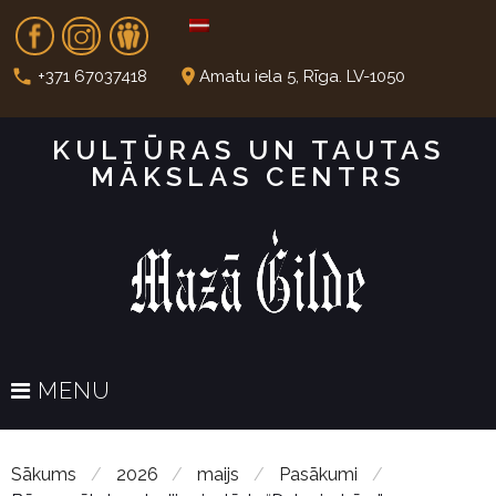
S
Fb
In
Dr
k
i
call
place
+371 67037418
Amatu iela 5, Rīga. LV-1050
p
t
KULTŪRAS UN TAUTAS
o
MĀKSLAS CENTRS
c
o
n
t
e
n
t
MENU
Sākums
/
2026
/
maijs
/
Pasākumi
/