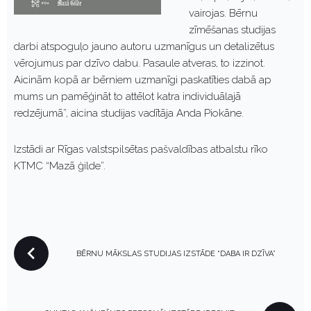
vairojas. Bērnu
zīmēšanas studijas
darbi atspoguļo jauno autoru uzmanīgus un detalizētus
vērojumus par dzīvo dabu. Pasaule atveras, to izzinot.
Aicinām kopā ar bērniem uzmanīgi paskatīties dabā ap
mums un pamēģināt to attēlot katra individuālajā
redzējumā”, aicina studijas vadītāja Anda Piokāne.
Izstādi ar Rīgas valstspilsētas pašvaldības atbalstu rīko
KTMC “Mazā ģilde”.
P
BĒRNU MĀKSLAS STUDIJAS IZSTĀDE “DABA IR DZĪVA”
O
S
T