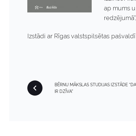
ap mums un 
redzējumā”,
Izstādi ar Rīgas valstspilsētas pašvald
P
BĒRNU MĀKSLAS STUDIJAS IZSTĀDE “D
IR DZĪVA”
O
S
T