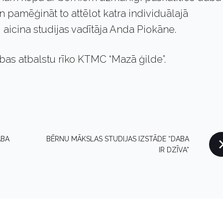
pamēģināt to attēlot katra individuālajā
 aicina studijas vadītāja Anda Piokāne.
ības atbalstu rīko KTMC “Mazā ģilde”.
ABA
BĒRNU MĀKSLAS STUDIJAS IZSTĀDE “DABA
IR DZĪVA”