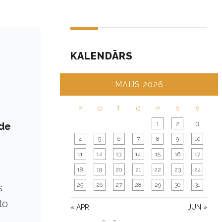
KALENDĀRS
MAIJS 2026
P
O
T
C
P
S
S
1
2
3
āde
4
5
6
7
8
9
10
11
12
13
14
15
16
17
18
19
20
21
22
23
24
25
26
27
28
29
30
31
s
to
« APR
JUN »