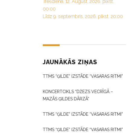
Trešdiena, 12. August, 2026. plkst.
00:00
Līdz 9. septembris, 2026. plkst. 20:00
JAUNĀKĀS ZIŅAS
TTMS “ĢILDE” IZSTĀDE “VASARAS RITMI”
KONCERTCIKLS “DŽEZS VECRĪGĀ –
MAZĀS ĢILDES DĀRZĀ”
TTMS “ĢILDE” IZSTĀDE “VASARAS RITMI”
TTMS “ĢILDE” IZSTĀDE “VASARAS RITMI”