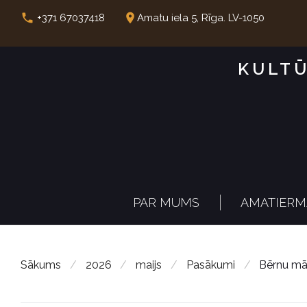
S
call
place
+371 67037418
Amatu iela 5, Rīga. LV-1050
k
i
KULTŪ
p
t
o
c
o
n
PAR MUMS
AMATIERM
t
e
n
Sākums
/
2026
/
maijs
/
Pasākumi
/
Bērnu māk
t