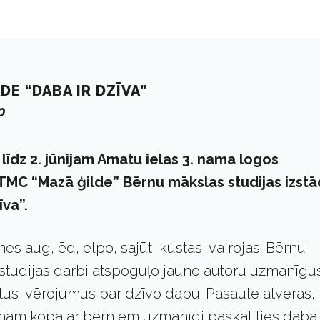
E “DABA IR DZĪVA”
0
 līdz 2. jūnijam Amatu ielas 3. nama logos
MC “Mazā ģilde” Bērnu mākslas studijas izst
īva”.
nes aug, ēd, elpo, sajūt, kustas, vairojas. Bērnu
studijas darbi atspoguļo jauno autoru uzmanīgu
tus vērojumus par dzīvo dabu. Pasaule atveras, 
cinām kopā ar bērniem uzmanīgi paskatīties dabā