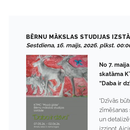
BĒRNU MĀKSLAS STUDIJAS IZSTĀD
Sestdiena, 16. maijs, 2026. plkst. 00:0
No 7. maija
skatāma KT
“Daba ir dz
“Dzīvās būt
zīmēšanas 
un detalizē
izzinot. Ai