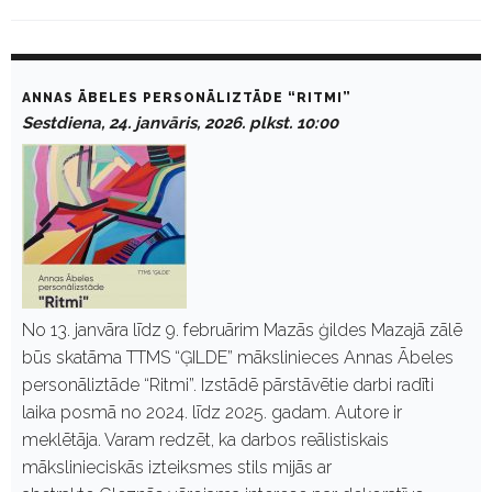
D
a
ANNAS ĀBELES PERSONĀLIZTĀDE “RITMI”
y
Sestdiena, 24. janvāris, 2026. plkst. 10:00
:
J
a
n
v
ā
r
i
s
2
4
No 13. janvāra līdz 9. februārim Mazās ģildes Mazajā zālē
,
būs skatāma TTMS “ĢILDE” mākslinieces Annas Ābeles
2
0
personāliztāde “Ritmi”. Izstādē pārstāvētie darbi radīti
2
laika posmā no 2024. līdz 2025. gadam. Autore ir
6
meklētāja. Varam redzēt, ka darbos reālistiskais
mākslinieciskās izteiksmes stils mijās ar