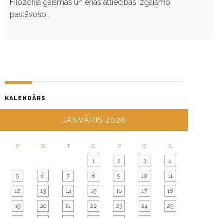
Filozofijā gaismas un ēnas attiecības izgaismo
pastāvošo…
KALENDĀRS
JANVĀRIS 2026
P
O
T
C
P
S
S
1
2
3
4
5
6
7
8
9
10
11
12
13
14
15
16
17
18
19
20
21
22
23
24
25