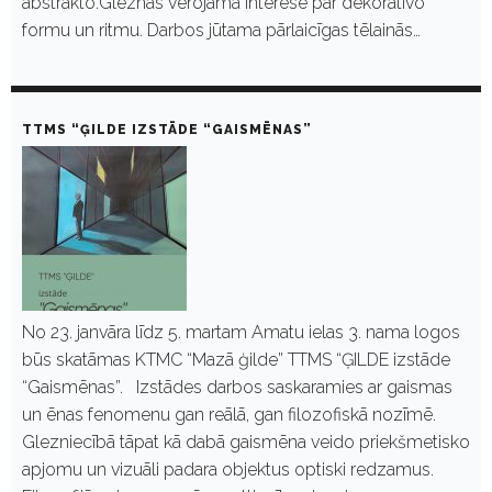
abstrakto.Gleznās vērojama interese par dekoratīvo
formu un ritmu. Darbos jūtama pārlaicīgas tēlainās…
TTMS “ĢILDE IZSTĀDE “GAISMĒNAS”
No 23. janvāra līdz 5. martam Amatu ielas 3. nama logos
būs skatāmas KTMC “Mazā ģilde” TTMS “ĢILDE izstāde
“Gaismēnas”. Izstādes darbos saskaramies ar gaismas
un ēnas fenomenu gan reālā, gan filozofiskā nozīmē.
Glezniecībā tāpat kā dabā gaismēna veido priekšmetisko
apjomu un vizuāli padara objektus optiski redzamus.