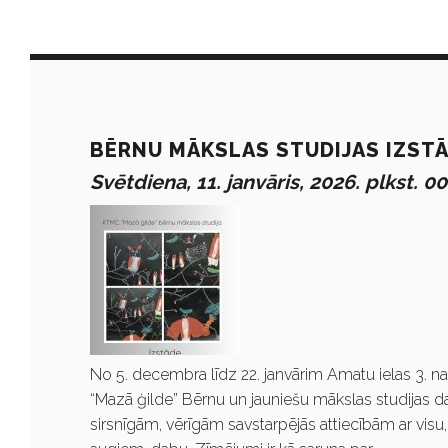
D
a
BĒRNU MĀKSLAS STUDIJAS IZSTĀ
Svētdiena, 11. janvāris, 2026. plkst. 0
y
:
J
No 5. decembra līdz 22. janvārim Amatu ielas 3. 
a
“Mazā ģilde” Bērnu un jauniešu mākslas studijas darb
sirsnīgām, vērīgām savstarpējās attiecībām ar vis