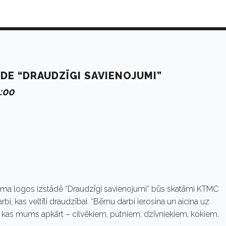
DE “DRAUDZĪGI SAVIENOJUMI”
0:00
nama logos izstādē “Draudzīgi savienojumi” būs skatāmi KTMC
i, kas veltīti draudzībai. “Bērnu darbi ierosina un aicina uz
u, kas mums apkārt – cilvēkiem, putniem, dzīvniekiem, kokiem,