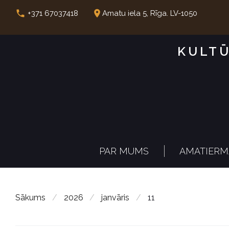
S
call
place
+371 67037418
Amatu iela 5, Rīga. LV-1050
k
i
KULTŪ
p
t
o
c
o
n
PAR MUMS
AMATIERM
t
e
n
Sākums
/
2026
/
janvāris
/
11
t