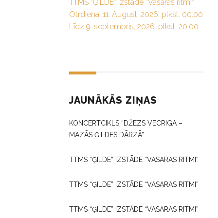
TTMS “ĢILDE” izstāde “Vasaras ritmi”
Otrdiena, 11. August, 2026. plkst. 00:00
Līdz 9. septembris, 2026. plkst. 20:00
JAUNĀKĀS ZIŅAS
KONCERTCIKLS “DŽEZS VECRĪGĀ –
MAZĀS ĢILDES DĀRZĀ”
TTMS “ĢILDE” IZSTĀDE “VASARAS RITMI”
TTMS “ĢILDE” IZSTĀDE “VASARAS RITMI”
TTMS “ĢILDE” IZSTĀDE “VASARAS RITMI”