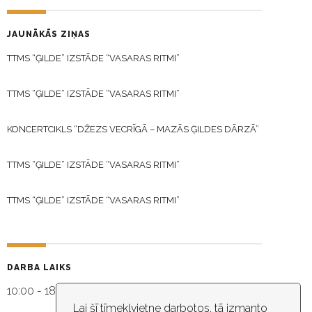
JAUNĀKĀS ZIŅAS
TTMS “ĢILDE” IZSTĀDE “VASARAS RITMI”
TTMS “ĢILDE” IZSTĀDE “VASARAS RITMI”
KONCERTCIKLS “DŽEZS VECRĪGĀ – MAZĀS ĢILDES DĀRZĀ”
TTMS “ĢILDE” IZSTĀDE “VASARAS RITMI”
TTMS “ĢILDE” IZSTĀDE “VASARAS RITMI”
DARBA LAIKS
10:00 - 18:30
Lai šī tīmekļvietne darbotos, tā izmanto