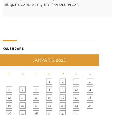
augiem, dabu. Zīmējumi ir kā saruna par…
KALENDĀRS
JANVĀRIS 2026
P
O
T
C
P
S
S
1
2
3
4
5
6
7
8
9
10
11
12
13
14
15
16
17
18
19
20
21
22
23
24
25
26
27
28
29
30
31