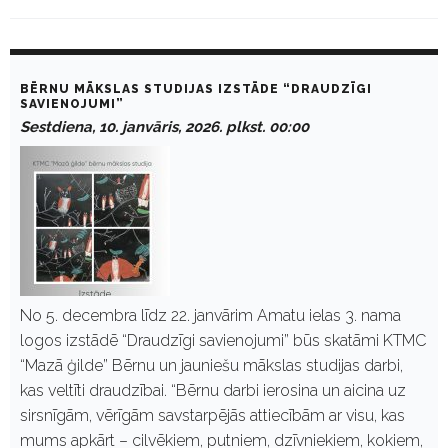
D
a
BĒRNU MĀKSLAS STUDIJAS IZSTĀDE “DRAUDZĪGI
y
SAVIENOJUMI”
:
Sestdiena, 10. janvāris, 2026. plkst. 00:00
J
a
n
v
ā
r
i
s
1
0
,
No 5. decembra līdz 22. janvārim Amatu ielas 3. nama
2
logos izstādē “Draudzīgi savienojumi” būs skatāmi KTMC
0
2
“Mazā ģilde” Bērnu un jauniešu mākslas studijas darbi,
6
kas veltīti draudzībai. “Bērnu darbi ierosina un aicina uz
sirsnīgām, vērīgām savstarpējās attiecībām ar visu, kas
mums apkārt – cilvēkiem, putniem, dzīvniekiem, kokiem,