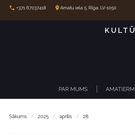
S
call
place
+371 67037418
Amatu iela 5, Rīga. LV-1050
k
i
KULTŪ
p
t
o
c
o
n
PAR MUMS
AMATIERM
t
e
n
Sākums
/
2025
/
aprīlis
/
28
t