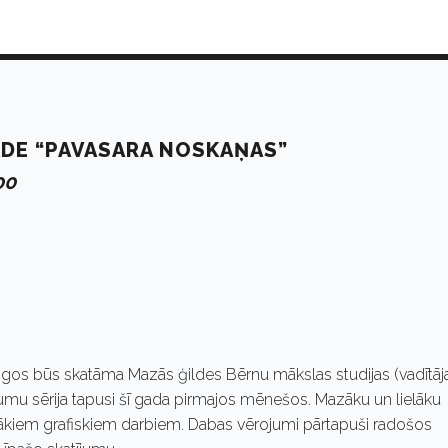
ĀDE “PAVASARA NOSKAŅAS”
00
 logos būs skatāma Mazās ģildes Bērnu mākslas studijas (vadītāj
umu sērija tapusi šī gada pirmajos mēnešos. Mazāku un lielāku
kiem grafiskiem darbiem. Dabas vērojumi pārtapuši radošos