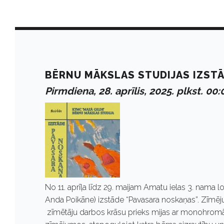
D
a
BĒRNU MĀKSLAS STUDIJAS IZST
Pirmdiena, 28. aprīlis, 2025. plkst. 00:
y
:
A
No 11. aprīļa līdz 29. maijam Amatu ielas 3. nama
p
Anda Poikāne) izstāde “Pavasara noskaņas”. Zīmēj
zīmētāju darbos krāsu prieks mijas ar monohromā