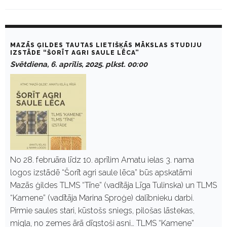
D
a
MAZĀS ĢILDES TAUTAS LIETIŠĶĀS MĀKSLAS STUDIJU
y
IZSTĀDE “ŠORĪT AGRI SAULE LĒCA”
:
Svētdiena, 6. aprīlis, 2025. plkst. 00:00
A
p
r
ī
l
i
s
6
,
2
0
No 28. februāra līdz 10. aprīlim Amatu ielas 3. nama
2
logos izstādē “Šorīt agri saule lēca” būs apskatāmi
5
Mazās ģildes TLMS “Tīne” (vadītāja Līga Tulinska) un TLMS
“Kamene” (vadītāja Marina Sproģe) dalībnieku darbi.
Pirmie saules stari, kūstošs sniegs, pilošas lāstekas,
migla, no zemes ārā dīgstoši asni… TLMS “Kamene”