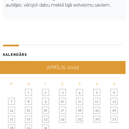
audējas, vērojot dabu meklē tajā iedvesmu saviem…
KALENDĀRS
APRĪLIS 2025
P
O
T
C
P
S
S
1
2
3
4
5
6
7
8
9
10
11
12
13
14
15
16
17
18
19
20
21
22
23
24
25
26
27
28
29
30