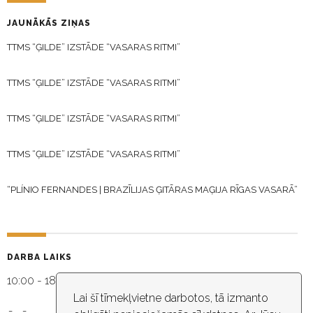
JAUNĀKĀS ZIŅAS
TTMS “ĢILDE” IZSTĀDE “VASARAS RITMI”
TTMS “ĢILDE” IZSTĀDE “VASARAS RITMI”
TTMS “ĢILDE” IZSTĀDE “VASARAS RITMI”
TTMS “ĢILDE” IZSTĀDE “VASARAS RITMI”
“PLÍNIO FERNANDES | BRAZĪLIJAS ĢITĀRAS MAĢIJA RĪGAS VASARĀ”
DARBA LAIKS
10:00 - 18:30
Lai šī tīmekļvietne darbotos, tā izmanto