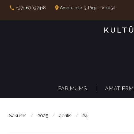
S
call
place
+371 67037418
Amatu iela 5, Rīga. LV-1050
k
i
KULTŪ
p
t
o
c
o
n
PAR MUMS
AMATIERM
t
e
n
Sākums
/
2025
/
aprīlis
/
24
t