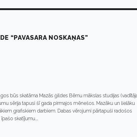
ĀDE “PAVASARA NOSKAŅAS”
 logos būs skatāma Mazās ģildes Bērnu mākslas studijas (vadītāj
umu sērija tapusi šī gada pirmajos mēnešos. Mazāku un lielāku
kiem grafiskiem darbiem. Dabas vērojumi pārtapuši radošos
 īpašo skatījumu.…