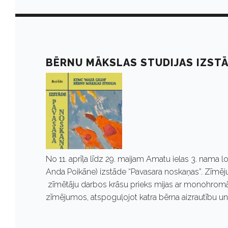
r
ī
BĒRNU MĀKSLAS STUDIJAS IZST
l
i
s
2
No 11. aprīļa līdz 29. maijam Amatu ielas 3. nama
Anda Poikāne) izstāde “Pavasara noskaņas”. Zīmēj
zīmētāju darbos krāsu prieks mijas ar monohromā
4
zīmējumos, atspoguļojot katra bērna aizrautību un