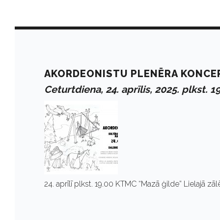
D
a
AKORDEONISTU PLENĒRA KONCER
Ceturtdiena, 24. aprīlis, 2025. plkst. 1
y
:
A
24. aprīlī plkst. 19.00 KTMC “Mazā ģilde” Lielajā z
p