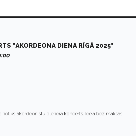
TS "AKORDEONA DIENA RĪGĀ 2025"
9:00
ālē notiks akordeonistu plenēra koncerts. Ieeja bez maksas