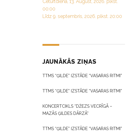
Ceturtdiena, 13. August, 2026. plkst.
00:00
Līdz 9. septembris, 2026. plkst. 20:00
JAUNĀKĀS ZIŅAS
TTMS “ĢILDE” IZSTĀDE “VASARAS RITMI”
TTMS “ĢILDE” IZSTĀDE “VASARAS RITMI”
KONCERTCIKLS “DŽEZS VECRĪGĀ –
MAZĀS ĢILDES DĀRZĀ”
TTMS “ĢILDE” IZSTĀDE “VASARAS RITMI”