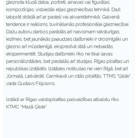
gleznota klusā daba, portreti, ainavas vai figurālas
kompozīcijas, visbiežāk eļļas glezniecības tehnikā. Daži
labprāt strādā arī ar pasteli vai akvareļtehnikā. Galvenā
tendence ir reālisms, tuvināšanās profesionālai glezniecībai.
Dažu autoru darbos parādās arī naivismam raksturīgas
iezīmes, bet jaunākās paaudzes dalībnieki ir drosmīgāki un
glezno arī mūsdienīgā, ekspresīvā stilā un nebaidās
eksperimentēt. Studijas dalībnieki rīko ne tikai savas
personālizstādes, bet piedalās arī studijas, Rīgas pilsētas un
republikas izstādēs. Izstādes notikušas ne vien Rīgā, bet arī
Jūrmalā, Lielvārdē, Carnikavā un citās pilsētās. TTMS “Ģilde”
vada Gustavs Filipsons.
Izstādi ar Rīgas valstspilsētas pašvaldības atbalstu rīko
KTMC “Mazā Ģilde”.