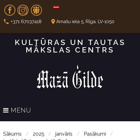
S
Fb
In
Dr
k
i
call
place
+371 67037418
Amatu iela 5, Rīga. LV-1050
p
t
KULTŪRAS UN TAUTAS
o
MĀKSLAS CENTRS
c
o
n
t
e
n
t
MENU
Sākums
/
2025
/
janvāris
/
Pasākumi
/