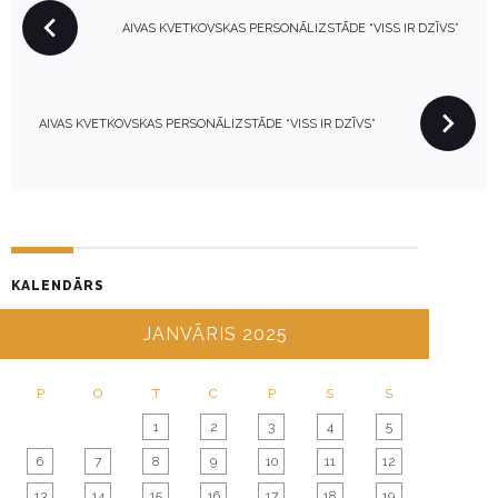
P
AIVAS KVETKOVSKAS PERSONĀLIZSTĀDE “VISS IR DZĪVS”
O
S
T
N
AIVAS KVETKOVSKAS PERSONĀLIZSTĀDE “VISS IR DZĪVS”
A
V
I
G
A
KALENDĀRS
T
I
JANVĀRIS 2025
O
N
P
O
T
C
P
S
S
1
2
3
4
5
6
7
8
9
10
11
12
13
14
15
16
17
18
19