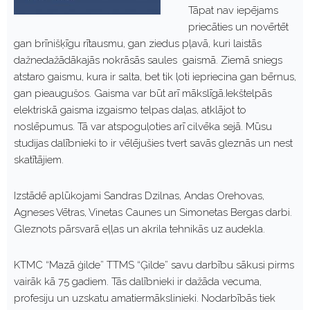
Tāpat nav iepējams
priecāties un novērtēt
gan brīnišķīgu rītausmu, gan ziedus pļavā, kuri laistās
dažnedažādākajās nokrāsās saules gaismā. Ziemā sniegs
atstaro gaismu, kura ir salta, bet tik ļoti iepriecina gan bērnus,
gan pieaugušos. Gaisma var būt arī mākslīgā.Iekštelpās
elektriskā gaisma izgaismo telpas daļas, atklājot to
noslēpumus. Tā var atspoguļoties arī cilvēka sejā. Mūsu
studijas dalībnieki to ir vēlējušies tvert savās gleznās un nest
skatītājiem.
Izstādē aplūkojami Sandras Dzilnas, Andas Orehovas,
Agneses Vētras, Vinetas Caunes un Simonetas Bergas darbi.
Gleznots pārsvarā eļļas un akrila tehnikās uz audekla.
KTMC “Mazā ģilde” TTMS “Ģilde” savu darbību sākusi pirms
vairāk kā 75 gadiem. Tās dalībnieki ir dažāda vecuma,
profesiju un uzskatu amatiermākslinieki. Nodarbībās tiek