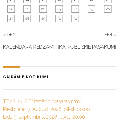
20
21
22
23
24
25
26
27
28
29
30
31
« DEC
FEB »
KALENDĀRĀ REDZAMI TIKAI PUBLISKIE PASĀKUMI
GAIDĀMIE NOTIKUMI
TTMS “ĢILDE” izstāde “Vasaras ritmi”
Piektdiena, 7. August, 2026. plkst. 00:00
Līdz 9. septembris, 2026. plkst. 20:00