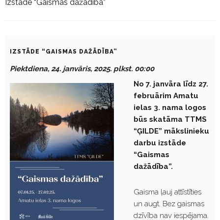
Izstāde “Gaismas dažādība”
IZSTĀDE “GAISMAS DAŽĀDĪBA”
Piektdiena, 24. janvāris, 2025. plkst. 00:00
No 7. janvāra līdz 27.
februārim Amatu
ielas 3. nama logos
būs skatāma TTMS
“ĢILDE” mākslinieku
darbu izstāde
“Gaismas
dažādība”.
Gaisma ļauj attīstīties
un augt. Bez gaismas
dzīvība nav iespējama.