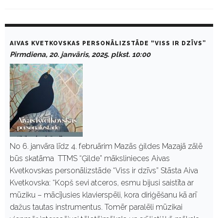
D
a
AIVAS KVETKOVSKAS PERSONĀLIZSTĀDE “VISS IR DZĪVS”
y
Pirmdiena, 20. janvāris, 2025. plkst. 10:00
:
J
a
n
v
ā
r
i
s
2
0
No 6. janvāra līdz 4. februārim Mazās ģildes Mazajā zālē
,
būs skatāma TTMS “Ģilde” mākslinieces Aivas
2
0
Kvetkovskas personālizstāde “Viss ir dzīvs” Stāsta Aiva
2
Kvetkovska: “Kopš sevi atceros, esmu bijusi saistīta ar
5
mūziku – mācījusies klavierspēli, kora diriģēšanu kā arī
dažus tautas instrumentus. Tomēr paralēli mūzikai