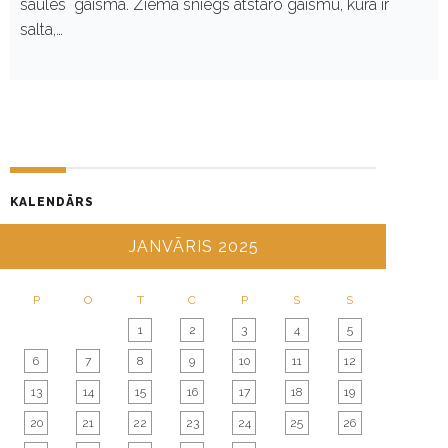
saules gaismā. Ziemā sniegs atstaro gaismu, kura ir
salta,…
KALENDĀRS
JANVĀRIS 2025
P
O
T
C
P
S
S
1
2
3
4
5
6
7
8
9
10
11
12
13
14
15
16
17
18
19
20
21
22
23
24
25
26