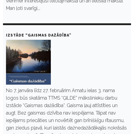
vienmēr interesējusi tēlotājmāksla un arī lietišķā māksla.
Man ļoti svarīgi,…
IZSTĀDE “GAISMAS DAŽĀDĪBA”
No 7. janvāra līdz 27. februārim Amatu ielas 3. nama
logos būs skatāma TTMS “ĢILDE” mākslinieku darbu
izstāde “Gaismas dažādība”. Gaisma ļauj attīstīties un
augt. Bez gaismas dzīvība nav iespējama. Tāpat nav
iepējams priecāties un novērtēt gan brīnišķīgu rītausmu,
gan ziedus pļavā, kuri laistās dažnedažādākajās nokrāsās