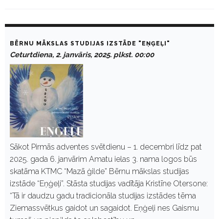
D
a
BĒRNU MĀKSLAS STUDIJAS IZSTĀDE "EŅĢEĻI"
y
Ceturtdiena, 2. janvāris, 2025. plkst. 00:00
:
J
a
n
v
ā
r
i
s
2
,
Sākot Pirmās adventes svētdienu – 1. decembri līdz pat
2
2025. gada 6. janvārim Amatu ielas 3. nama logos būs
0
2
skatāma KTMC “Mazā ģilde” Bērnu mākslas studijas
5
izstāde “Eņģeļi”. Stāsta studijas vadītāja Kristīne Otersone:
“Tā ir daudzu gadu tradicionāla studijas izstādes tēma
Ziemassvētkus gaidot un sagaidot. Eņģeļi nes Gaismu