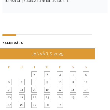
tumsā un piepilda to ar labestību un…
KALENDĀRS
JANVĀRIS 2025
P
O
T
C
P
S
S
1
2
3
4
5
6
7
8
9
10
11
12
13
14
15
16
17
18
19
20
21
22
23
24
25
26
27
28
29
30
31