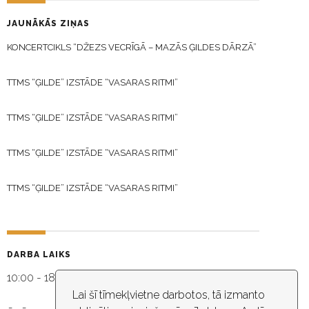
JAUNĀKĀS ZIŅAS
KONCERTCIKLS “DŽEZS VECRĪGĀ – MAZĀS ĢILDES DĀRZĀ”
TTMS “ĢILDE” IZSTĀDE “VASARAS RITMI”
TTMS “ĢILDE” IZSTĀDE “VASARAS RITMI”
TTMS “ĢILDE” IZSTĀDE “VASARAS RITMI”
TTMS “ĢILDE” IZSTĀDE “VASARAS RITMI”
DARBA LAIKS
10:00 - 18:30
Lai šī tīmekļvietne darbotos, tā izmanto