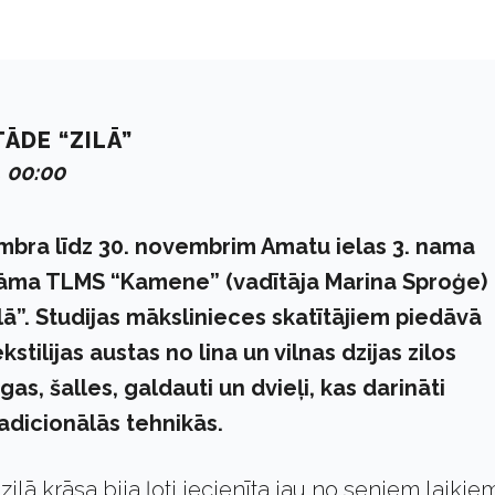
ĀDE “ZILĀ”
. 00:00
mbra līdz 30. novembrim Amatu ielas 3. nama
āma TLMS “Kamene” (vadītāja Marina Sproģe)
lā”. Studijas mākslinieces skatītājiem piedāvā
kstilijas austas no lina un vilnas dzijas zilos
as, šalles, galdauti un dvieļi, kas darināti
adicionālās tehnikās.
zilā krāsa bija ļoti iecienīta jau no seniem laikie