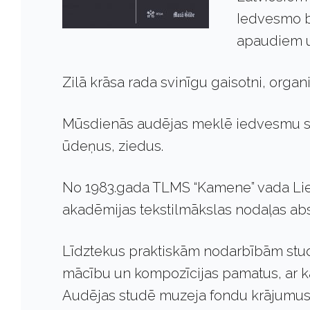
Iedvesmo b
apaudiem u
Zilā krāsa rada svinīgu gaisotni, organ
Mūsdienās audējas meklē iedvesmu sa
ūdeņus, ziedus.
No 1983.gada TLMS “Kamene” vada Lie
akadēmijas tekstilmākslas nodaļas ab
Līdztekus praktiskām nodarbībām studi
mācību un kompozīcijas pamatus, ar katr
Audējas studē muzeja fondu krājumus