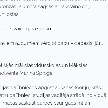
ronzas laikmeta sagšas ar rakstaino ceļu
n jostas.
izē un vairo gara spēku.
viem audumiem vērojot dabu – debesis, jūru,
tišķās mākslas vidusskolas un Mākslas
solvente Marina Sproģe.
jas dalībnieces apgūst aušanas teoriju, krāsu
u dalībnieci studijas vadītāja strādā individuāli
, mācās saskatīt darbos caur gadsimtiem