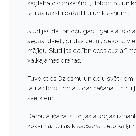
saglabāto vienkāršību, lietderību un 
tautas rakstu dažādību un krāšņumu.
Studijas dalībnieču gadu gaitā austo au
segas, dvieļi, grīdas celiņi, dekoratīvie
mājīgu. Studijas dalībnieces auž arī 
valkājamās drānas.
Tuvojoties Dziesmu un deju svētkiem, 
tautas tērpu detaļu darināšanai un n
svētkiem.
Darbu aušanai studijas audējas izmantot 
kokvilna. Dzijas krāsošanai lieto kā ķīm