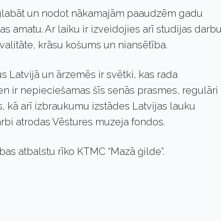
 saglabāt un nodot nākamajām paaudzēm gadu
 amatu. Ar laiku ir izveidojies arī studijas darb
valitāte, krāsu košums un niansētība.
s Latvijā un ārzemēs ir svētki, kas rada
en ir nepieciešamas šīs senās prasmes, regulāri
s, kā arī izbraukumu izstādes Latvijas lauku
arbi atrodas Vēstures muzeja fondos.
ības atbalstu rīko KTMC “Mazā ģilde”.