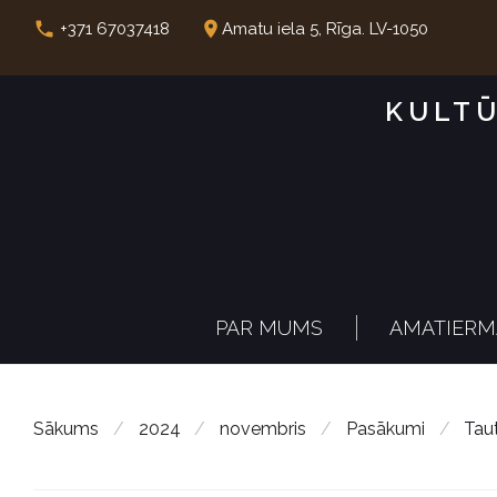
S
call
place
+371 67037418
Amatu iela 5, Rīga. LV-1050
k
i
KULTŪ
p
t
o
c
o
n
PAR MUMS
AMATIERM
t
e
n
Sākums
/
2024
/
novembris
/
Pasākumi
/
Taut
t