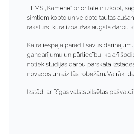
TLMS „Kamene” prioritāte ir izkopt,
simtiem kopto un veidoto tautas aušanas
raksturs, kurā izpaužas augsta darbu k
Katra iespējā parādīt savus darinājumu
gandarījumu un pārliecību, ka arī šodi
notiek studijas darbu pārskata izstāde
novados un aiz tās robežām. Vairāki d
Izstādi ar Rīgas valstspilsētas pašvald