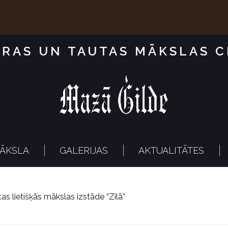
RAS UN TAUTAS MĀKSLAS 
ĀKSLA
GALERIJAS
AKTUALITĀTES
as lietišķās mākslas izstāde “Zilā”