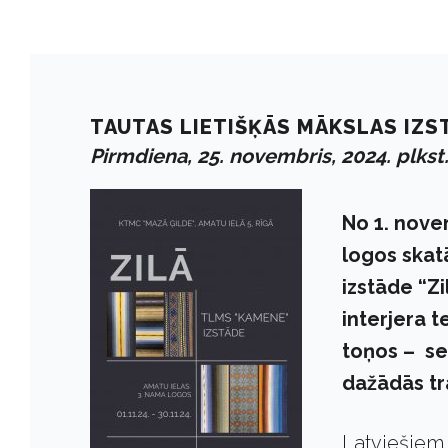
TAUTAS LIETIŠĶĀS MĀKSLAS IZST
Pirmdiena, 25. novembris, 2024. plkst
No 1. nove
logos skat
izstāde “Zi
interjera te
toņos – seg
dažādās tr
Latviešiem 