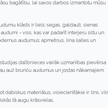
krāsu bagātību, lai savos darbos izmantotu mūsu
dumu klāsts ir liels: segas, galdauti, sienas
 audumi – viss, kas var padarīt interjeru siltu un
modernus audumus: apmetņus, lina šalles un
studijas dalībnieces vairāk uzmanības pievērsa
u jau auž brunču audumus un jostas nākamajiem
dabiskus materiālus, visiecienītākie ir: lins, vil
iskās tā augu krāsvielas.