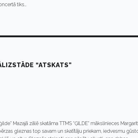
oncertā tiks…
LIZSTĀDE “ATSKATS”
lde” Mazajā zālē skatāma TTMS “ĢILDE” mākslinieces Margari
abērzas gleznas top savam un skatītāju priekam, iedvesmu gūst