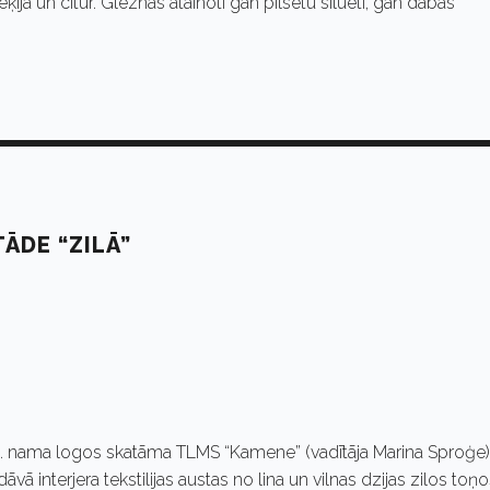
ieķijā un citur. Gleznās atainoti gan pilsētu silueti, gan dabas
ĀDE “ZILĀ”
. nama logos skatāma TLMS “Kamene” (vadītāja Marina Sproģe)
āvā interjera tekstilijas austas no lina un vilnas dzijas zilos toņ