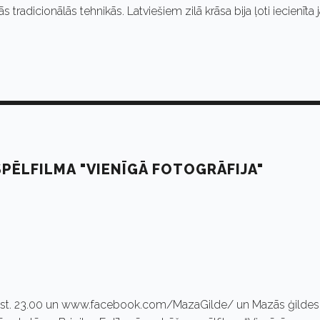
s tradicionālās tehnikās. Latviešiem zilā krāsa bija ļoti iecienīta 
PĒLFILMA "VIENĪGĀ FOTOGRĀFIJA"
plkst. 23.00 un www.facebook.com/MazaGilde/ un Mazās ģildes