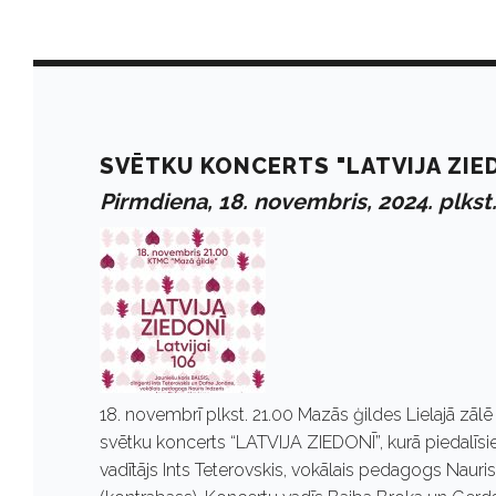
D
a
SVĒTKU KONCERTS "LATVIJA ZIE
Pirmdiena, 18. novembris, 2024. plkst.
y
:
N
18. novembrī plkst. 21.00 Mazās ģildes Lielajā zāl
o
svētku koncerts “LATVIJA ZIEDONĪ”, kurā piedalīsie
vadītājs Ints Teterovskis, vokālais pedagogs Nauris