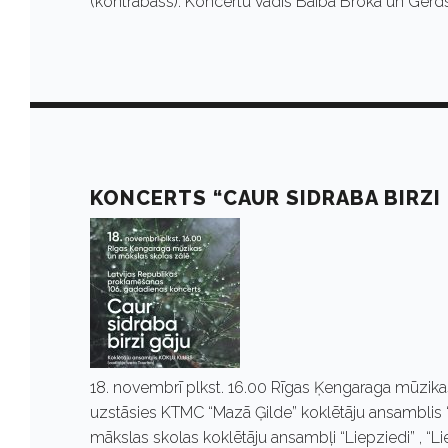
v
(kontrabass). Koncertu vadīs Baiba Broka un Gerd
e
m
b
KONCERTS “CAUR SIDRABA BIRZI
r
i
s
18. novembrī plkst. 16.00 Rīgas Ķengaraga mūzikas
uzstāsies KTMC “Mazā Ģilde” koklētāju ansamblis “
mākslas skolas koklētāju ansambļi “Liepziedi” , “Li