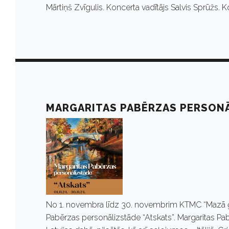
1
Mārtiņš Zvīgulis. Koncerta vadītājs Salvis Sprūžs. K
8
,
2
MARGARITAS PABĒRZAS PERSONĀ
0
2
4
No 1. novembra līdz 30. novembrim KTMC “Mazā ģi
Pabērzas personālizstāde “Atskats”. Margaritas P