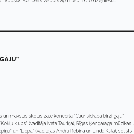
s Lapoška. Koncerts veidots ap mūsu izcilo dzejnieku…
 GĀJU”
 un mākslas skolas zālē koncertā “Caur sidraba birzi gāju”
Kokļu klubs” (vadītāja Iveta Tauriņa), Rīgas Ķengaraga mūzikas 
epiņa” un “Liepa” (vadītājas Andra Rebiņa un Linda Kūla), solists