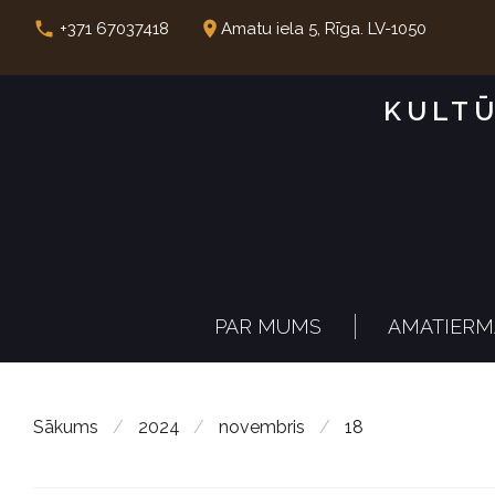
S
call
place
+371 67037418
Amatu iela 5, Rīga. LV-1050
k
i
KULTŪ
p
t
o
c
o
n
PAR MUMS
AMATIERM
t
e
n
Sākums
/
2024
/
novembris
/
18
t