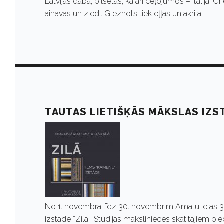
Latvijas dabā, pilsētās, kā arī ceļojumos – Itālijā, Gr
ainavas un ziedi. Gleznots tiek eļļas un akrila…
TAUTAS LIETIŠĶĀS MĀKSLAS IZST
No 1. novembra līdz 30. novembrim Amatu ielas 3
izstāde “Zilā”. Studijas mākslinieces skatītājiem pied