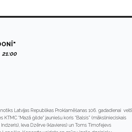
DONĪ"
 21:00
ē notiks Latvijas Republikas Proklamēšanas 106. gadadienai veltī
s KTMC “Mazā ģilde” jauniešu koris “Balsis” (mākslinieciskais
 Indzeris), Ieva Dzērve (klavieres) un Toms Timofejevs