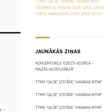
TTMS “ĢILDE” izstāde “Vasaras ritmi”
Otrdiena, 11. August, 2026. plkst. 00:00
Līdz 9. septembris, 2026. plkst. 20:00
JAUNĀKĀS ZIŅAS
KONCERTCIKLS “DŽEZS VECRĪGĀ –
MAZĀS ĢILDES DĀRZĀ”
TTMS “ĢILDE” IZSTĀDE “VASARAS RITMI”
TTMS “ĢILDE” IZSTĀDE “VASARAS RITMI”
TTMS “ĢILDE” IZSTĀDE “VASARAS RITMI”
os –