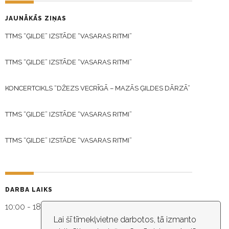
JAUNĀKĀS ZIŅAS
TTMS “ĢILDE” IZSTĀDE “VASARAS RITMI”
TTMS “ĢILDE” IZSTĀDE “VASARAS RITMI”
KONCERTCIKLS “DŽEZS VECRĪGĀ – MAZĀS ĢILDES DĀRZĀ”
TTMS “ĢILDE” IZSTĀDE “VASARAS RITMI”
TTMS “ĢILDE” IZSTĀDE “VASARAS RITMI”
DARBA LAIKS
10:00 - 18:30
Lai šī tīmekļvietne darbotos, tā izmanto