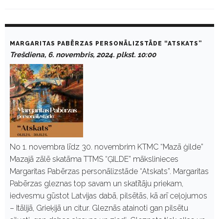
D
a
MARGARITAS PABĒRZAS PERSONĀLIZSTĀDE “ATSKATS”
y
Trešdiena, 6. novembris, 2024. plkst. 10:00
:
N
o
v
e
m
b
r
i
s
6
No 1. novembra līdz 30. novembrim KTMC “Mazā ģilde”
,
Mazajā zālē skatāma TTMS “ĢILDE” mākslinieces
2
0
Margaritas Pabērzas personālizstāde “Atskats”. Margaritas
2
Pabērzas gleznas top savam un skatītāju priekam,
4
iedvesmu gūstot Latvijas dabā, pilsētās, kā arī ceļojumos
– Itālijā, Grieķijā un citur. Gleznās atainoti gan pilsētu