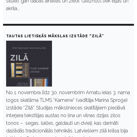
silueti, gan dabas ainavas un ziedi. Gleznots tiek eļļas un
akrila…
TAUTAS LIETIŠĶĀS MĀKSLAS IZSTĀDE “ZILĀ”
No 1. novembra līdz 30. novembrim Amatu ielas 3. nama
logos skatāma TLMS “Kamene” (vadītāja Marina Sproģe)
izstāde “Zilā”. Studijas mākslinieces skatītājiem piedāvā
interjera tekstilijas austas no lina un vilnas dzijas zilos
toņos – segas, šalles, galdauti un dvieļi, kas darināti
dažādās tradicionālās tehnikās. Latviešiem zilā krāsa bija