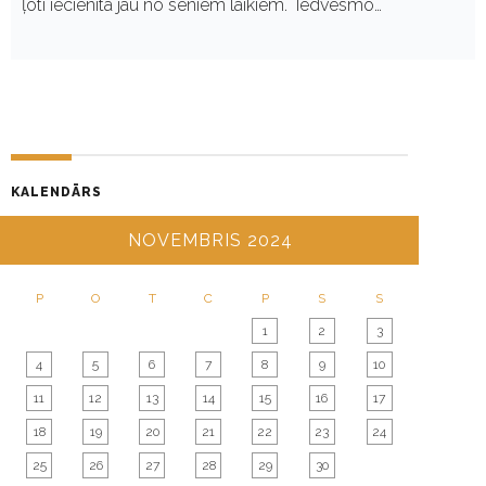
ļoti iecienīta jau no seniem laikiem. Iedvesmo…
KALENDĀRS
NOVEMBRIS 2024
P
O
T
C
P
S
S
1
2
3
4
5
6
7
8
9
10
11
12
13
14
15
16
17
18
19
20
21
22
23
24
25
26
27
28
29
30