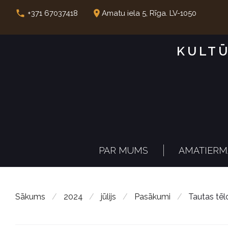
S
call
place
+371 67037418
Amatu iela 5, Rīga. LV-1050
k
i
KULTŪ
p
t
o
c
o
n
PAR MUMS
AMATIERM
t
e
n
Sākums
/
2024
/
jūlijs
/
Pasākumi
/
Tautas tēl
t