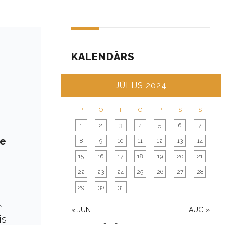
KALENDĀRS
JŪLIJS 2024
P
O
T
C
P
S
S
1
2
3
4
5
6
7
de
8
9
10
11
12
13
14
15
16
17
18
19
20
21
22
23
24
25
26
27
28
29
30
31
u
« JUN
AUG »
is