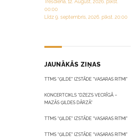
Trešdiena, 12. August, 2026. plkst.
00:00
Līdz 9. septembris, 2026. plkst. 20:00
JAUNĀKĀS ZIŅAS
TTMS “ĢILDE” IZSTĀDE “VASARAS RITMI”
KONCERTCIKLS “DŽEZS VECRĪGĀ –
MAZĀS ĢILDES DĀRZĀ”
TTMS “ĢILDE” IZSTĀDE “VASARAS RITMI”
TTMS “ĢILDE” IZSTĀDE “VASARAS RITMI”