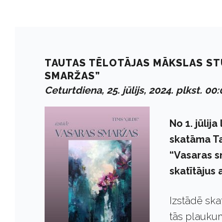
TAUTAS TĒLOTĀJAS MĀKSLAS STU
SMARŽAS”
Ceturtdiena, 25. jūlijs, 2024. plkst. 00
No 1. jūlij
skatāma Ta
“Vasaras sm
skatītājus
Izstādē ska
tās plaukum