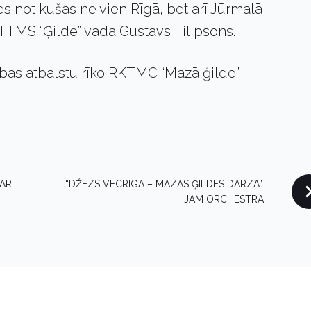
es notikušas ne vien Rīgā, bet arī Jūrmalā,
 TTMS “Ģilde” vada Gustavs Filipsons.
ības atbalstu rīko RKTMC “Mazā ģilde”.
PAR
“DŽEZS VECRĪGĀ – MAZĀS ĢILDES DĀRZĀ”.
JAM ORCHESTRA