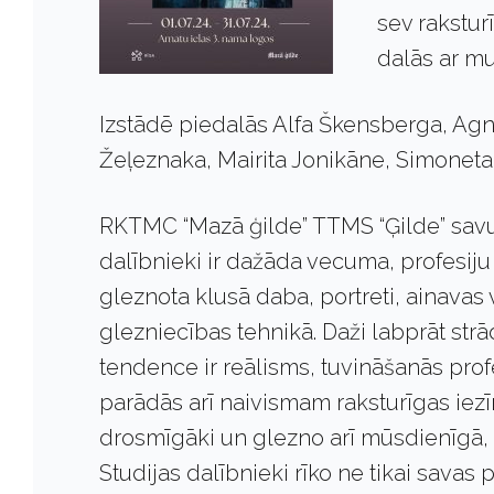
sev raksturī
dalās ar mu
Izstādē piedalās Alfa Škensberga, Agne
Žeļeznaka, Mairita Jonikāne, Simoneta
RKTMC “Mazā ģilde” TTMS “Ģilde” savu
dalībnieki ir dažāda vecuma, profesiju
gleznota klusā daba, portreti, ainavas 
glezniecības tehnikā. Daži labprāt strā
tendence ir reālisms, tuvināšanās prof
parādās arī naivismam raksturīgas iez
drosmīgāki un glezno arī mūsdienīgā, 
Studijas dalībnieki rīko ne tikai savas 