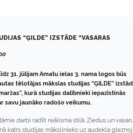
DIJAS “ĢILDE” IZSTĀDE “VASARAS
:00
a līdz 31. jūlijam Amatu ielas 3. nama logos būs
utas tēlotājas mākslas studijas “ĢILDE” izstā
aržas”, kurā studijas dalībnieki iepazīstinās
 ar savu jaunāko radošo veikumu.
tāmie darbi radīti reālisma stilā. Ziedus un vasar
ā katrs studijas mākslinieks uz audekla gleznoj