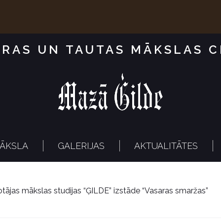
RAS UN TAUTAS MĀKSLAS 
ĀKSLA
GALERIJAS
AKTUALITĀTES
otājas mākslas studijas “ĢILDE” izstāde “Vasaras smaržas”