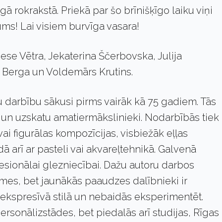
gā rokrakstā. Priekā par šo brīnišķīgo laiku viņi
ms! Lai visiem burvīga vasara!
se Vētra, Jekaterina Ščerbovska, Julija
 Berga un Voldemārs Krutins.
 darbību sākusi pirms vairāk kā 75 gadiem. Tās
 un uzskatu amatiermākslinieki. Nodarbībās tiek
vai figurālas kompozīcijas, visbiežāk eļļas
dā arī ar pasteli vai akvareļtehnikā. Galvenā
esionālai glezniecībai. Dažu autoru darbos
īmes, bet jaunākās paaudzes dalībnieki ir
ekspresīvā stilā un nebaidās eksperimentēt.
personālizstādes, bet piedalās arī studijas, Rīgas