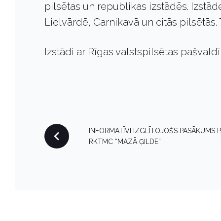
pilsētas un republikas izstādēs. Izstād
Lielvārdē, Carnikavā un citās pilsētās.
Izstādi ar Rīgas valstspilsētas pašvald
P
INFORMATĪVI IZGLĪTOJOŠS PASĀKUMS 
RKTMC “MAZĀ ĢILDE”
O
S
T