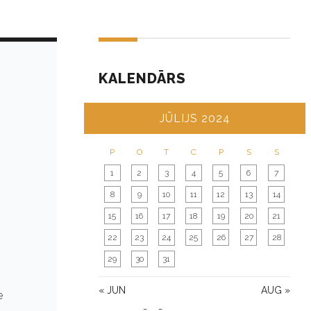
KALENDĀRS
JŪLIJS 2024
P
O
T
C
P
S
S
1
2
3
4
5
6
7
8
9
10
11
12
13
14
15
16
17
18
19
20
21
22
23
24
25
26
27
28
29
30
31
« JUN
AUG »
e