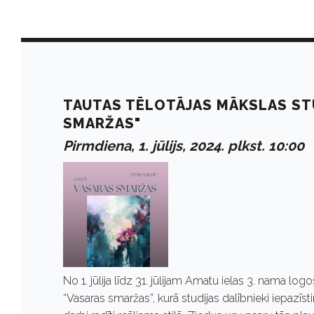
D
a
TAUTAS TĒLOTĀJAS MĀKSLAS STU
SMARŽAS"
y
Pirmdiena, 1. jūlijs, 2024. plkst. 10:00
:
J
ū
No 1. jūlija līdz 31. jūlijam Amatu ielas 3. nama l
“Vasaras smaržas”, kurā studijas dalībnieki iepazīs