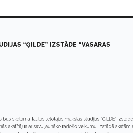
DIJAS “ĢILDE” IZSTĀDE “VASARAS
ogos būs skatāma Tautas tēlotājas mākslas studijas “ĢILDE” izstāde
tinās skatītājus ar savu jaunāko radošo veikumu. Izstādē skatāmi