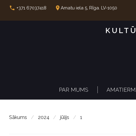
S
call
place
+371 67037418
Amatu iela 5, Rīga. LV-1050
k
i
KULTŪ
p
t
o
c
o
n
PAR MUMS
AMATIERM
t
e
n
Sākums
/
2024
/
jūlijs
/
1
t