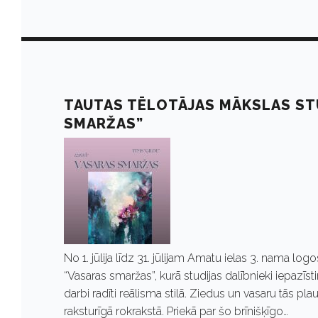
l
i
j
TAUTAS TĒLOTĀJAS MĀKSLAS STU
SMARŽAS”
s
2
2
No 1. jūlija līdz 31. jūlijam Amatu ielas 3. nama l
,
“Vasaras smaržas”, kurā studijas dalībnieki iepazīs
darbi radīti reālisma stilā. Ziedus un vasaru tās p
raksturīgā rokrakstā. Priekā par šo brīnišķīgo…