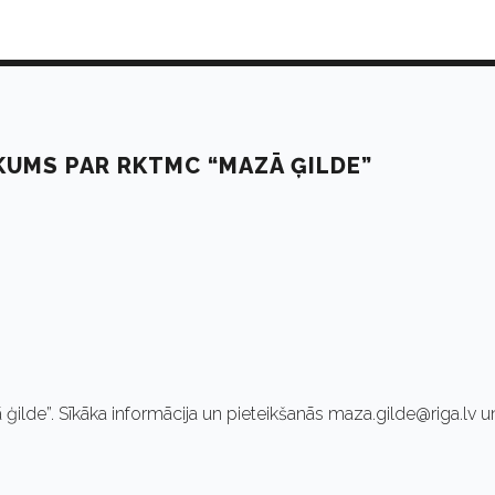
KUMS PAR RKTMC “MAZĀ ĢILDE”
ģilde”. Sīkāka informācija un pieteikšanās maza.gilde@riga.lv u