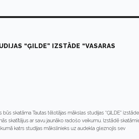
DIJAS “ĢILDE” IZSTĀDE “VASARAS
ogos būs skatāma Tautas tēlotājas mākslas studijas “ĢILDE” izstāde
tinās skatītājus ar savu jaunāko radošo veikumu. Izstādē skatāmi
laukumā katrs studijas mākslinieks uz audekla gleznojis sev