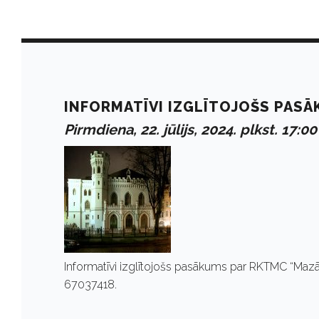
D
a
INFORMATĪVI IZGLĪTOJOŠS PASĀ
Pirmdiena, 22. jūlijs, 2024. plkst. 17:00
y
:
J
Informatīvi izglītojošs pasākums par RKTMC “Mazā 
ū
67037418.