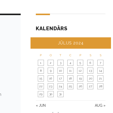
KALENDĀRS
JŪLIJS 2024
P
O
T
C
P
S
S
1
2
3
4
5
6
7
8
9
10
11
12
13
14
15
16
17
18
19
20
21
22
23
24
25
26
27
28
n
29
30
31
« JUN
AUG »