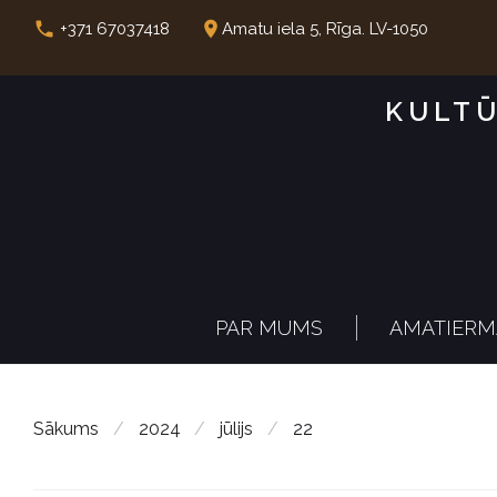
S
call
place
+371 67037418
Amatu iela 5, Rīga. LV-1050
k
i
KULTŪ
p
t
o
c
o
n
PAR MUMS
AMATIERM
t
e
n
Sākums
/
2024
/
jūlijs
/
22
t