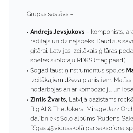
Grupas sastāvs –
Andrejs Jevsjukovs
– komponists, ara
radītājs un dzinējspēks. Daudzus sav
ģitārai. Latvijas izcilākais ģitāras 
spēles skolotāju RDKS (mag.paed.)
Šogad taustiņinstrumentus spēlēs
Ma
izcilākajiem džeza pianistiem. Matī
nodarbojas arī ar kompozīciju un ies
Zintis Žvarts,
Latvijā pazīstams rock&
Big Al & The Jokers, Mirage Jazz Or
dalībnieks.Solo albūms “Rudens. Saks
Rīgas 45.vidusskolā par saksofona sp