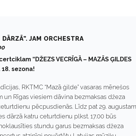
S DĀRZĀ”. JAM ORCHESTRA
00
certciklam “DŽEZS VECRĪGĀ – MAZĀS ĢILDES
 18. sezona!
radīcijas, RKTMC “Mazā ģilde” vasaras mēnešos
em un Rīgas viesiem dāvina bezmaksas džeza
ceturtdienu pēcpusdienās. Līdz pat 29. augusta
s dārzā katru ceturtdienu plkst. 17.00 būs
noklausīties stundu garus bezmaksas džeza
certus atzinīgi novērtētu Latvijas mūziķu