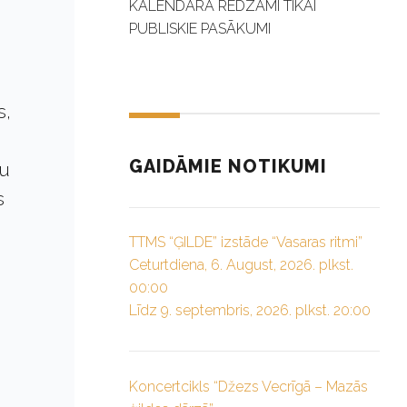
KALENDĀRĀ REDZAMI TIKAI
PUBLISKIE PASĀKUMI
s,
GAIDĀMIE NOTIKUMI
ļu
s
TTMS “ĢILDE” izstāde “Vasaras ritmi”
Ceturtdiena, 6. August, 2026. plkst.
00:00
Līdz 9. septembris, 2026. plkst. 20:00
Koncertcikls “Džezs Vecrīgā – Mazās