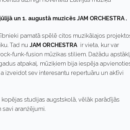
5. jūlijā un 1. augustā muzicēs JAM ORCHESTRA .
alībnieki pamatā spēlē citos muzikālajos projekto
ziku. Tad nu
JAM ORCHESTRA
ir vieta, kur var
rock-funk-fusion mūzikas stiliem. Dažādu apstāk
5 gadus atpakaļ, mūziķiem bija iespēja apvienotie
a izveidot sev interesantu repertuāru un aktīvi
 kopējas studijas augstskolā, vēlāk parādījās
n savi aranžējumi.