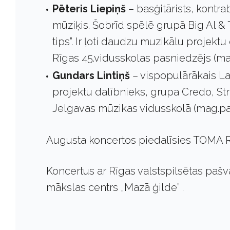
Pēteris Liepiņš
– basģitārists, kontrab
mūziķis. Šobrīd spēlē grupā Big Al &
tips”. Ir ļoti daudzu muzikālu projek
Rīgas 45.vidusskolas pasniedzējs (ma
Gundars Linti
ņš
– vispopulārākais L
projektu dalībnieks, grupa Credo, Str
Jelgavas mūzikas vidusskolā (mag.pa
Augusta koncertos piedalīsies TOMA
Koncertus ar Rīgas valstspilsētas pašv
mākslas centrs „Mazā ģilde” .