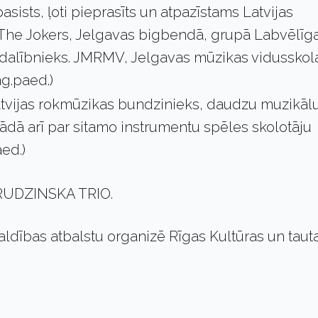
asists, ļoti pieprasīts un atpazīstams Latvijas
 The Jokers, Jelgavas bigbendā, grupā Labvēlīga
tu dalībnieks. JMRMV, Jelgavas mūzikas vidusskol
g.paed.)
atvijas rokmūzikas bundzinieks, daudzu muzikāl
ādā arī par sitamo instrumentu spēles skolotāju
ed.)
 RUDZINSKA TRIO.
aldības atbalstu organizē Rīgas Kultūras un taut