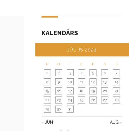
KALENDĀRS
JŪLIJS 2024
P
O
T
C
P
S
S
1
2
3
4
5
6
7
8
9
10
11
12
13
14
15
16
17
18
19
20
21
22
23
24
25
26
27
28
m
29
30
31
« JUN
AUG »