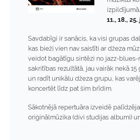
izpildījumā.
11., 18., 2
Savdabīgi ir sanācis, ka visi grupas d
kas bieži vien nav saistīti ar džeza mū
veidot bagātīgu sintēzi no jazz-blues-
sakritības rezultātā, jau vairāk nekā 1
un radīt unikālu džeza grupu, kas varēj
koncertēt līdz pat šim brīdim.
Sākotnējā repertuāra izveidē palīdzēja
oriģinālmūzika (divi studijas albumi) u