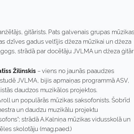
nžētājs, ģitārists. Pats galvenais grupas mūzika
as dzīves gadus veltījis džeza mūzikai un džeza
pedagogs, strādā par docētāju JVLMA un džeza ģitā
tīss Žilinskis
– viens no jaunās paaudzes
ss studē JVLMA, bijis apmaiņas programmā ASV,
aistās daudzos muzikālos projektos.
roll un populārās mūzikas saksofonists. Šobrīd
chestra un daudzu muzikālu projektu
ofons”; strādā A.Kalniņa mūzikas vidusskolā un
ēles skolotāju (mag.paed.)