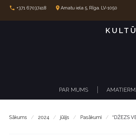
S
call
place
+371 67037418
Amatu iela 5, Rīga. LV-1050
k
i
KULTŪ
p
t
o
c
o
n
PAR MUMS
AMATIERM
t
e
n
Sākums
/
2024
/
jūlijs
/
Pasākumi
/
“DŽEZS V
t