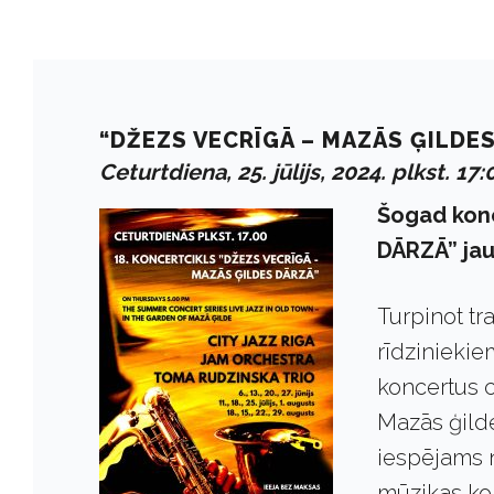
“DŽEZS VECRĪGĀ – MAZĀS ĢILDE
Ceturtdiena, 25. jūlijs, 2024. plkst. 17:
Šogad kon
DĀRZĀ” jau
Turpinot t
rīdzinieki
koncertus 
Mazās ģilde
iespējams 
mūzikas kon