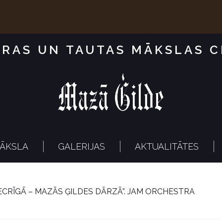
RAS UN TAUTAS MĀKSLAS 
ĀKSLA
GALERIJAS
AKTUALITĀTES
ECRĪGĀ – MAZĀS ĢILDES DĀRZĀ”. JAM ORCHESTRA