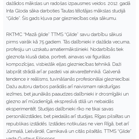
dažādos mākslas un radošas izpausmes veidos. 2012. gadā
Inta Gloda sāka darboties Tautas tēlotājas mākslas studijā
“Ģilde”. Šis gads kļuva par glezniecības ceļa sākumu.
RKTMC “Mazā ģilde” TTMS “Ģilde” savu darbību sākusi
pirms vairāk kā 75 gadiem. Tās dalībnieki ir dažāda vecuma,
profesiju un uzskatu amatiermākslinieki. Nodarbībās tiek
gleznota klusā daba, portreti, ainavas vai figurālas
kompozīcijas, visbiežāk eļļas glezniecības tehnikā. Daži
labprāt strādā arī ar pasteli vai akvareļtehnikā. Galvenā
tendence ir reālisms, tuvināšanās profesionālai glezniecībai.
Dažu autoru darbos parādās arī naivismam raksturīgas
iezīmes, bet jaunākās paaudzes dalībnieki ir drosmīgāki un
glezno arī mūsdienīgā, ekspresīvā stilā un nebaidās
eksperimentēt. Studijas dalībnieki rīko ne tikai savas
personālizstādes, bet piedalās arī studijas, Rīgas pilsētas un
republikas izstādēs. Izstādes notikušas ne vien Rīgā, bet arī
Jūrmalā, Lielvārdē, Carnikavā un citās pilsētās. TTMS “Ģilde”
vada Gustavs Filipsons.