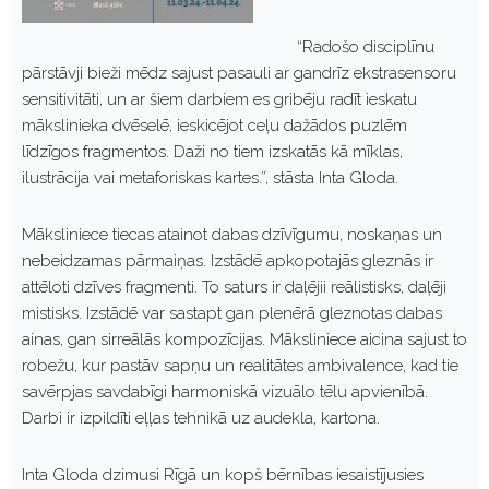
“Radošo disciplīnu
pārstāvji bieži mēdz sajust pasauli ar gandrīz ekstrasensoru
sensitivitāti, un ar šiem darbiem es gribēju radīt ieskatu
mākslinieka dvēselē, ieskicējot ceļu dažādos puzlēm
līdzīgos fragmentos. Daži no tiem izskatās kā mīklas,
ilustrācija vai metaforiskas kartes.”, stāsta Inta Gloda.
Māksliniece tiecas atainot dabas dzīvīgumu, noskaņas un
nebeidzamas pārmaiņas. Izstādē apkopotajās gleznās ir
attēloti dzīves fragmenti. To saturs ir daļējii reālistisks, daļēji
mistisks. Izstādē var sastapt gan plenērā gleznotas dabas
ainas, gan sirreālās kompozīcijas. Māksliniece aicina sajust to
robežu, kur pastāv sapņu un realitātes ambivalence, kad tie
savērpjas savdabīgi harmoniskā vizuālo tēlu apvienībā.
Darbi ir izpildīti eļļas tehnikā uz audekla, kartona.
Inta Gloda dzimusi Rīgā un kopš bērnības iesaistījusies