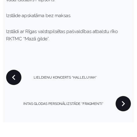
Izstāde apskatāma bez maksas.
Izstādi ar Rīgas valstspilsētas pašvaldības atbalstu rīko
RKTMC “Mazā ģilde”.
P
LIELDIENU KONCERTS “HALLELUYAH”
O
S
T
N
INTAS GLODAS PERSONĀLIZSTĀDE “FRAGMENTI”
A
V
I