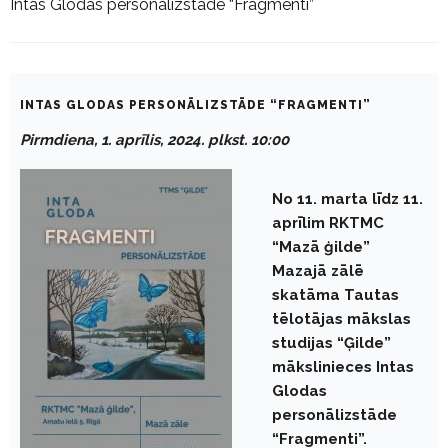
Intas Glodas personālizstāde “Fragmenti”
INTAS GLODAS PERSONĀLIZSTĀDE “FRAGMENTI”
Pirmdiena, 1. aprīlis, 2024. plkst. 10:00
No 11. marta līdz 11.
aprīlim RKTMC
“Mazā ģilde”
Mazajā zālē
skatāma Tautas
tēlotājas mākslas
studijas “Ģilde”
mākslinieces Intas
Glodas
personālizstāde
“Fragmenti”.