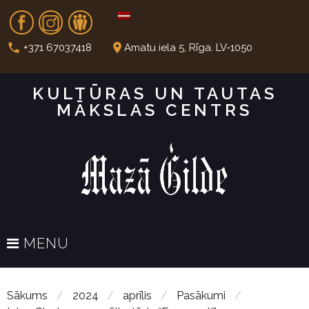
S
Fb
In
Dr
k
i
call
place
+371 67037418
Amatu iela 5, Rīga. LV-1050
p
t
KULTŪRAS UN TAUTAS
o
MĀKSLAS CENTRS
c
o
n
t
e
n
t
MENU
Sākums
/
2024
/
aprīlis
/
Pasākumi
/