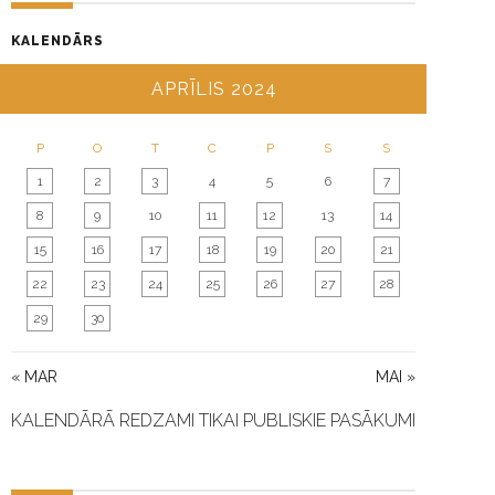
G
A
KALENDĀRS
T
I
APRĪLIS 2024
O
N
P
O
T
C
P
S
S
1
2
3
4
5
6
7
8
9
10
11
12
13
14
15
16
17
18
19
20
21
22
23
24
25
26
27
28
29
30
« MAR
MAI »
KALENDĀRĀ REDZAMI TIKAI PUBLISKIE PASĀKUMI