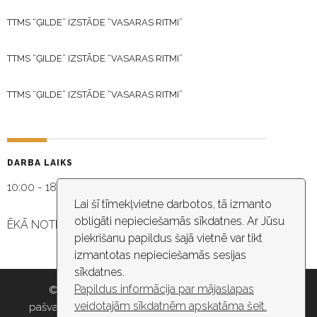
TTMS “ĢILDE” IZSTĀDE “VASARAS RITMI”
TTMS “ĢILDE” IZSTĀDE “VASARAS RITMI”
TTMS “ĢILDE” IZSTĀDE “VASARAS RITMI”
DARBA LAIKS
10:00 - 18:30
Lai šī tīmekļvietne darbotos, tā izmanto
obligāti nepieciešamās sīkdatnes. Ar Jūsu
ĒKĀ NOTIEK VIDEO NOVĒROŠANA
piekrišanu papildus šajā vietnē var tikt
izmantotas nepieciešamās sesijas
sīkdatnes.
Papildus informācija par mājaslapas
© 2026 Rīgas pašvaldība, Rīgas valstspilsētas
veidotajām sīkdatnēm apskatāma šeit.
pašvaldības iestāde “Kultūras un tautas mākslas centrs