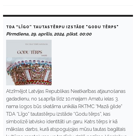
D
a
TDA “LĪGO” TAUTASTĒRPU IZSTĀDE "GODU TĒRPS"
y
Pirmdiena, 29. aprīlis, 2024. plkst. 00:00
:
A
p
r
ī
l
i
s
2
9
,
Atzīmējot Latvijas Republikas Neatkarības atjaunošanas
2
gadadienu, no 14.aprīļa līdz 10.maijam Amatu ielas 3.
0
2
nama logos būs skatāma unikāla RKTMC “Mazā ģilde”
4
TDA “Līgo” tautastērpu izstāde “Godu tērps”, kas
simbolizē latvisko identitāti un garu. Katrs tērps ir kā
mākslas darbs, kurā atspoguļojas mūsu tautas bagātais