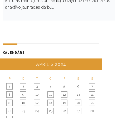
kultūras mantojums un tradīciju dziļā nozīme. Vienlaikus
ar aktīvo jaunrades darbu…
KALENDĀRS
APRĪLIS 2024
P
O
T
C
P
S
S
1
2
3
4
5
6
7
8
9
10
11
12
13
14
15
16
17
18
19
20
21
22
23
24
25
26
27
28