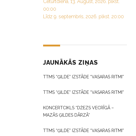
Ceturtdiena, 13. August, 2026. plkst.
00:00
Līdz 9. septembris, 2026. plkst. 20:00
JAUNĀKĀS ZIŅAS
TTMS “ĢILDE” IZSTĀDE “VASARAS RITMI”
TTMS “ĢILDE” IZSTĀDE “VASARAS RITMI”
KONCERTCIKLS “DŽEZS VECRĪGĀ –
MAZĀS ĢILDES DĀRZĀ”
TTMS “ĢILDE” IZSTĀDE “VASARAS RITMI”