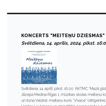
D
a
KONCERTS "MEITEŅU DZIESMAS"
Svētdiena, 14. aprīlis, 2024. plkst. 16:
y
:
A
Svētdiena, 14. aprīlī, plkst. 16.00 RKTMC “Mazā ģil
p
Jāzepa Mediņa Rīgas 1. mūzikas skolas meiteņu kor
un Ilona Veldre), meiteņu koris “Vivace” (diriģen