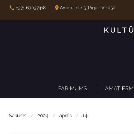
S
call
place
+371 67037418
Amatu iela 5, Rīga. LV-1050
k
i
KULTŪ
p
t
o
c
o
n
PAR MUMS
AMATIERM
t
e
n
Sākums
/
2024
/
aprīlis
/
14
t