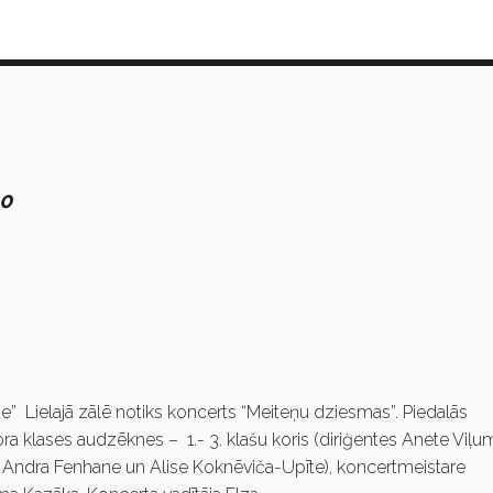
00
de” Lielajā zālē notiks koncerts “Meiteņu dziesmas”. Piedalās
a klases audzēknes – 1.- 3. klašu koris (diriģentes Anete Viļu
tes Andra Fenhane un Alise Koknēviča-Upīte), koncertmeistare