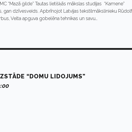
TMC “Mazā ģilde” Tautas lietišķās mākslas studijas “Kamene”
ks, gan dzīvesveids. Apbrīnojot Latvijas tekstilmākslinieku Rūdol
rbus, Velta apguva gobelēna tehnikas un savu…
ZSTĀDE “DOMU LIDOJUMS”
0:00