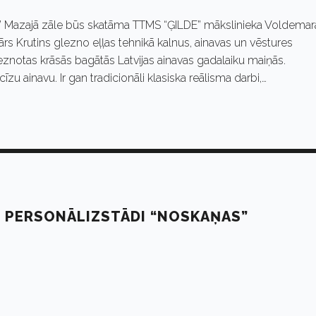
e” Mazajā zāle būs skatāma TTMS “ĢILDE” mākslinieka Voldemar
s Krutins glezno eļļas tehnikā kalnus, ainavas un vēstures
znotas krāsās bagātās Latvijas ainavas gadalaiku maiņās.
u ainavu. Ir gan tradicionāli klasiska reālisma darbi,…
 PERSONĀLIZSTĀDI “NOSKAŅAS”