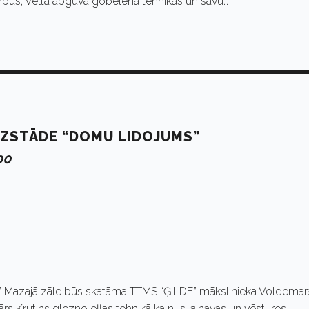
rbus, Velta apguva gobelēna tehnikas un savu…
ZSTĀDE “DOMU LIDOJUMS”
00
e” Mazajā zāle būs skatāma TTMS “ĢILDE” mākslinieka Voldemar
s Krutins glezno eļļas tehnikā kalnus, ainavas un vēstures