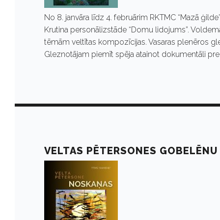
No 8. janvāra līdz 4. februārim RKTMC “Mazā ģild
Krutina personālizstāde “Domu lidojums”. Voldemār
tēmām veltītas kompozīcijas. Vasaras plenēros gle
Gleznotājam piemīt spēja atainot dokumentāli precīz
VELTAS PĒTERSONES GOBELĒNU