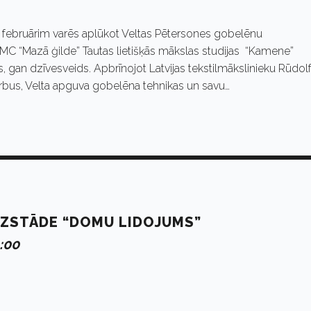
9. februārim varēs aplūkot Veltas Pētersones gobelēnu
TMC “Mazā ģilde” Tautas lietišķās mākslas studijas “Kamene”
ks, gan dzīvesveids. Apbrīnojot Latvijas tekstilmākslinieku Rūdol
rbus, Velta apguva gobelēna tehnikas un savu…
ZSTĀDE “DOMU LIDOJUMS”
0:00