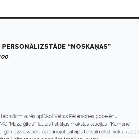
 PERSONĀLIZSTĀDE “NOSKAŅAS”
:00
9. februārim varēs aplūkot Veltas Pētersones gobelēnu
TMC “Mazā ģilde” Tautas lietišķās mākslas studijas “Kamene”
ks, gan dzīvesveids. Apbrīnojot Latvijas tekstilmākslinieku Rūdol