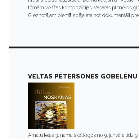
s
tēmām veltītas kompozīcijas. Vasaras plenēros gle
2
Gleznotājam piemīt spēja atainot dokumentāli precīz
0
2
4
VELTAS PĒTERSONES GOBELĒNU
Amatu ielas 3. nama skatlogos no 9. janvāra līdz 