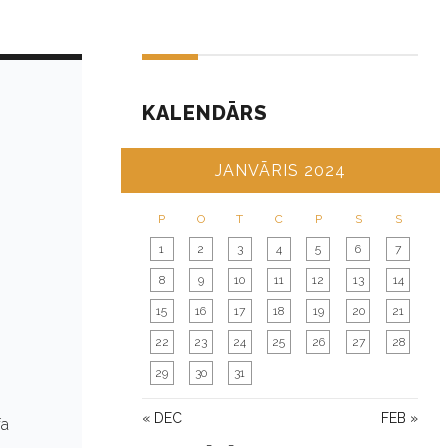
KALENDĀRS
JANVĀRIS 2024
P
O
T
C
P
S
S
1
2
3
4
5
6
7
8
9
10
11
12
13
14
15
16
17
18
19
20
21
22
23
24
25
26
27
28
29
30
31
« DEC
FEB »
fa