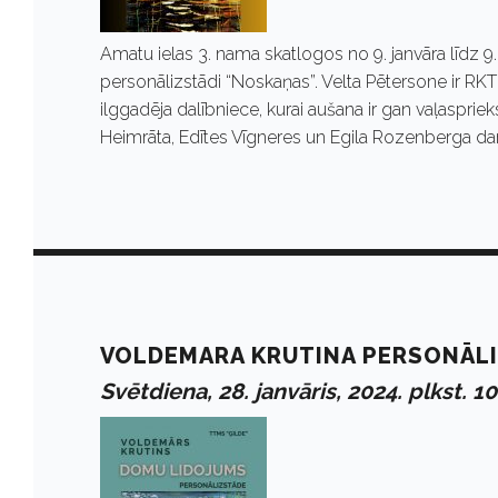
Amatu ielas 3. nama skatlogos no 9. janvāra līdz 
personālizstādi “Noskaņas”. Velta Pētersone ir RK
ilggadēja dalībniece, kurai aušana ir gan vaļasprie
Heimrāta, Edītes Vīgneres un Egila Rozenberga da
VOLDEMARA KRUTINA PERSONĀLI
Svētdiena, 28. janvāris, 2024. plkst. 1