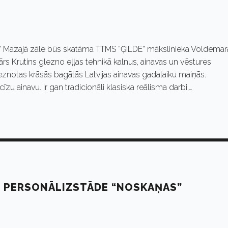
e” Mazajā zāle būs skatāma TTMS “ĢILDE” mākslinieka Voldemar
s Krutins glezno eļļas tehnikā kalnus, ainavas un vēstures
znotas krāsās bagātās Latvijas ainavas gadalaiku maiņās.
u ainavu. Ir gan tradicionāli klasiska reālisma darbi,…
 PERSONĀLIZSTĀDE “NOSKAŅAS”