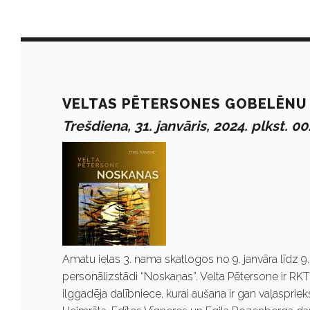
M
o
VELTAS PĒTERSONES GOBELĒNU
Trešdiena, 31. janvāris, 2024. plkst. 00
n
t
h
Amatu ielas 3. nama skatlogos no 9. janvāra līdz 
:
personālizstādi “Noskaņas”. Velta Pētersone ir RK
ilggadēja dalībniece, kurai aušana ir gan vaļasprie