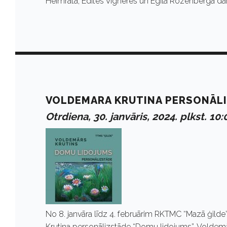
J
Heimrāta, Edītes Vīgneres un Egila Rozenberga da
a
n
v
VOLDEMARA KRUTINA PERSONĀLI
Otrdiena, 30. janvāris, 2024. plkst. 10:
ā
r
i
No 8. janvāra līdz 4. februārim RKTMC “Mazā ģild
Krutina personālizstāde “Domu lidojums”. Voldemār