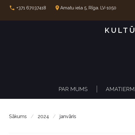
S
call
place
+371 67037418
Amatu iela 5, Rīga. LV-1050
k
i
KULTŪ
p
t
o
c
o
n
PAR MUMS
AMATIERM
t
e
n
Sākums
/
2024
/
janvāris
t