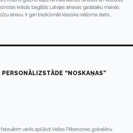
znotas krāsās bagātās Latvijas ainavas gadalaiku maiņās.
u ainavu. Ir gan tradicionāli klasiska reālisma darbi,…
 PERSONĀLIZSTĀDE “NOSKAŅAS”
9. februārim varēs aplūkot Veltas Pētersones gobelēnu