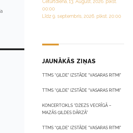
Ceturtdiena, 13. August, 2026. plkst.
00:00
fa
Līdz 9. septembris, 2026. plkst. 20:00
JAUNĀKĀS ZIŅAS
TTMS “ĢILDE” IZSTĀDE “VASARAS RITMI”
TTMS “ĢILDE” IZSTĀDE “VASARAS RITMI”
KONCERTCIKLS “DŽEZS VECRĪGĀ –
MAZĀS ĢILDES DĀRZĀ”
TTMS “ĢILDE” IZSTĀDE “VASARAS RITMI”