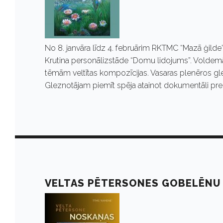
No 8. janvāra līdz 4. februārim RKTMC “Mazā ģild
Krutina personālizstāde “Domu lidojums”. Voldemār
tēmām veltītas kompozīcijas. Vasaras plenēros gle
Gleznotājam piemīt spēja atainot dokumentāli precīz
VELTAS PĒTERSONES GOBELĒNU