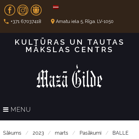
S
Fb
In
Dr
k
i
call
place
+371 67037418
Amatu iela 5, Rīga. LV-1050
p
t
KULTŪRAS UN TAUTAS
o
MĀKSLAS CENTRS
c
o
n
t
e
n
t
MENU
Sākums
/
2023
/
marts
/
Pasākumi
/
BALLE