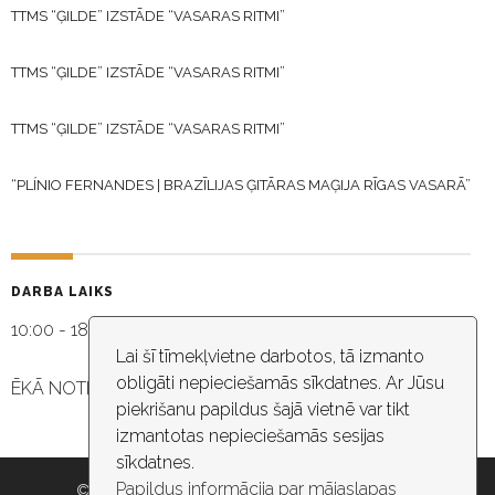
TTMS “ĢILDE” IZSTĀDE “VASARAS RITMI”
TTMS “ĢILDE” IZSTĀDE “VASARAS RITMI”
TTMS “ĢILDE” IZSTĀDE “VASARAS RITMI”
“PLÍNIO FERNANDES | BRAZĪLIJAS ĢITĀRAS MAĢIJA RĪGAS VASARĀ”
DARBA LAIKS
10:00 - 18:30
Lai šī tīmekļvietne darbotos, tā izmanto
obligāti nepieciešamās sīkdatnes. Ar Jūsu
ĒKĀ NOTIEK VIDEO NOVĒROŠANA
piekrišanu papildus šajā vietnē var tikt
izmantotas nepieciešamās sesijas
sīkdatnes.
Papildus informācija par mājaslapas
© 2026 Rīgas pašvaldība, Rīgas valstspilsētas