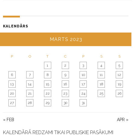
G
A
T
KALENDĀRS
I
O
MARTS 2023
N
P
O
T
C
P
S
S
1
2
3
4
5
6
7
8
9
10
11
12
13
14
15
16
17
18
19
20
21
22
23
24
25
26
27
28
29
30
31
« FEB
APR »
KALENDĀRĀ REDZAMI TIKAI PUBLISKIE PASĀKUMI