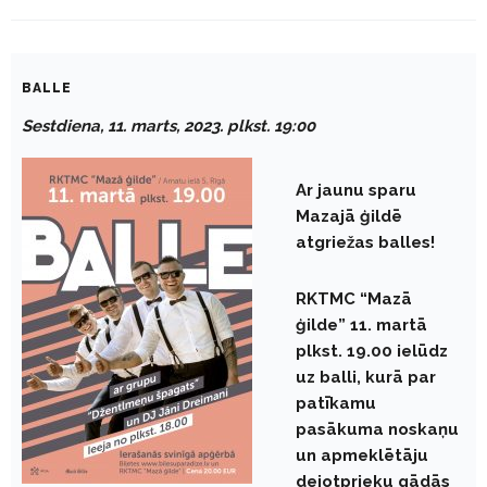
BALLE
Sestdiena, 11. marts, 2023. plkst. 19:00
Ar jaunu sparu
Mazajā ģildē
atgriežas balles!
RKTMC “Mazā
ģilde” 11. martā
plkst. 19.00 ielūdz
uz balli, kurā par
patīkamu
pasākuma noskaņu
un apmeklētāju
dejotprieku gādās