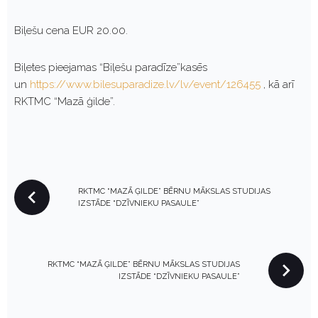
Biļešu cena EUR 20.00.
Biļetes pieejamas “Biļešu paradīze”kasēs
un
https://www.bilesuparadize.lv/lv/event/126455
, kā arī
RKTMC “Mazā ģilde”.
P
RKTMC “MAZĀ ĢILDE” BĒRNU MĀKSLAS STUDIJAS
O
IZSTĀDE “DZĪVNIEKU PASAULE”
S
T
N
RKTMC “MAZĀ ĢILDE” BĒRNU MĀKSLAS STUDIJAS
A
IZSTĀDE “DZĪVNIEKU PASAULE”
V
I