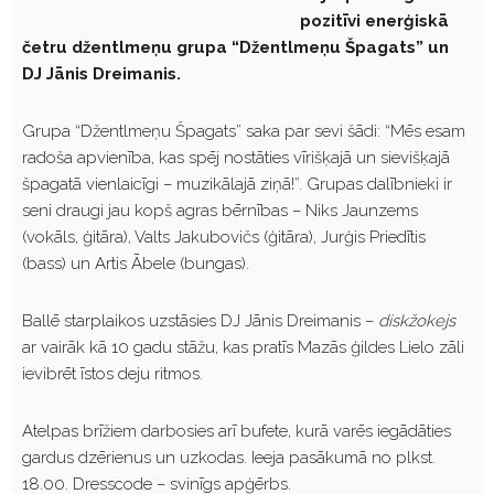
pozitīvi enerģiskā
četru džentlmeņu grupa “Džentlmeņu Špagats” un
DJ Jānis Dreimanis.
Grupa “Džentlmeņu Špagats” saka par sevi šādi: “Mēs esam
radoša apvienība, kas spēj nostāties vīrišķajā un sievišķajā
špagatā vienlaicīgi – muzikālajā ziņā!”. Grupas dalībnieki ir
seni draugi jau kopš agras bērnības – Niks Jaunzems
(vokāls, ģitāra), Valts Jakubovičs (ģitāra), Jurģis Priedītis
(bass) un Artis Ābele (bungas).
Ballē starplaikos uzstāsies DJ Jānis Dreimanis –
diskžokejs
ar vairāk kā 10 gadu stāžu, kas pratīs Mazās ģildes Lielo zāli
ievibrēt īstos deju ritmos.
Atelpas brīžiem darbosies arī bufete, kurā varēs iegādāties
gardus dzērienus un uzkodas. Ieeja pasākumā no plkst.
18.00. Dresscode – svinīgs apģērbs.