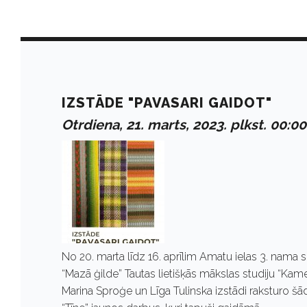
D
a
IZSTĀDE "PAVASARI GAIDOT"
Otrdiena, 21. marts, 2023. plkst. 00:00
y
:
M
No 20. marta līdz 16. aprīlim Amatu ielas 3. nama
a
“Mazā ģilde” Tautas lietišķās mākslas studiju “Kame
Marina Sproģe un Līga Tulinska izstādi raksturo š