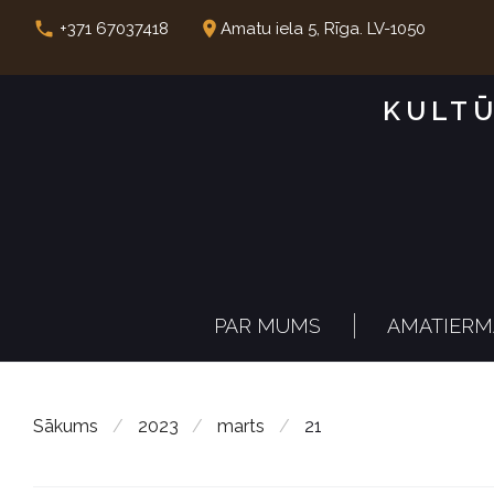
S
call
place
+371 67037418
Amatu iela 5, Rīga. LV-1050
k
i
KULTŪ
p
t
o
c
o
n
PAR MUMS
AMATIERM
t
e
n
Sākums
/
2023
/
marts
/
21
t