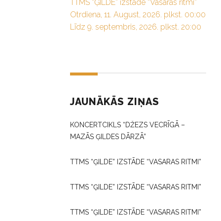
TTMS “ĢILDE” izstāde “Vasaras ritmi”
Otrdiena, 11. August, 2026. plkst. 00:00
Līdz 9. septembris, 2026. plkst. 20:00
JAUNĀKĀS ZIŅAS
KONCERTCIKLS “DŽEZS VECRĪGĀ –
MAZĀS ĢILDES DĀRZĀ”
TTMS “ĢILDE” IZSTĀDE “VASARAS RITMI”
TTMS “ĢILDE” IZSTĀDE “VASARAS RITMI”
TTMS “ĢILDE” IZSTĀDE “VASARAS RITMI”