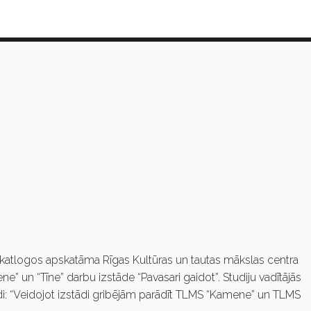
 skatlogos apskatāma Rīgas Kultūras un tautas mākslas centra
ne” un “Tīne” darbu izstāde “Pavasari gaidot”. Studiju vadītājās
ādi: “Veidojot izstādi gribējām parādīt TLMS “Kamene” un TLMS