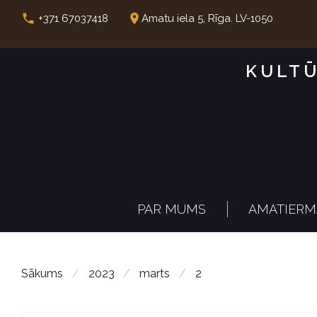
S
call
place
+371 67037418
Amatu iela 5, Rīga. LV-1050
k
i
KULTŪ
p
t
o
c
o
n
PAR MUMS
AMATIERM
t
e
n
Sākums
/
2023
/
marts
/
2
t