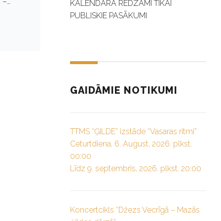
i –…
KALENDĀRĀ REDZAMI TIKAI
PUBLISKIE PASĀKUMI
GAIDĀMIE NOTIKUMI
TTMS “ĢILDE” izstāde “Vasaras ritmi”
Ceturtdiena, 6. August, 2026. plkst.
00:00
Līdz 9. septembris, 2026. plkst. 20:00
Koncertcikls “Džezs Vecrīgā – Mazās