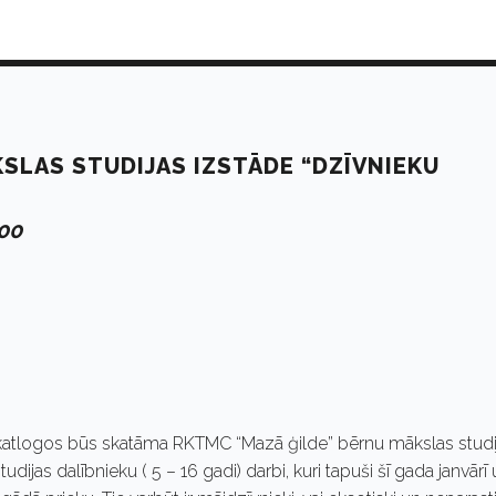
SLAS STUDIJAS IZSTĀDE “DZĪVNIEKU
:00
skatlogos būs skatāma RKTMC “Mazā ģilde” bērnu mākslas studi
dijas dalībnieku ( 5 – 16 gadi) darbi, kuri tapuši šī gada janvārī