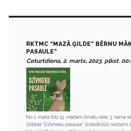
D
a
RKTMC “MAZĀ ĢILDE” BĒRNU MĀK
PASAULE”
y
Ceturtdiena, 2. marts, 2023. plkst. 00
:
M
a
No 1. marta līdz 19. martam Amatu ielas 3. nama 
izstāde “Dzīvnieku pasaule”. Izstādē būs redzami stu