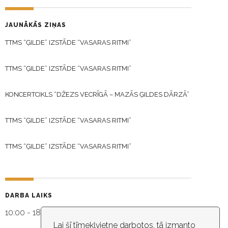
JAUNĀKĀS ZIŅAS
TTMS “ĢILDE” IZSTĀDE “VASARAS RITMI”
TTMS “ĢILDE” IZSTĀDE “VASARAS RITMI”
KONCERTCIKLS “DŽEZS VECRĪGĀ – MAZĀS ĢILDES DĀRZĀ”
TTMS “ĢILDE” IZSTĀDE “VASARAS RITMI”
TTMS “ĢILDE” IZSTĀDE “VASARAS RITMI”
DARBA LAIKS
10:00 - 18:30
Lai šī tīmekļvietne darbotos, tā izmanto