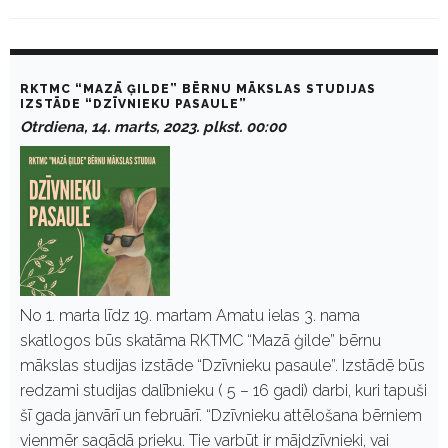
D
a
RKTMC “MAZĀ ĢILDE” BĒRNU MĀKSLAS STUDIJAS
y
IZSTĀDE “DZĪVNIEKU PASAULE”
:
Otrdiena, 14. marts, 2023. plkst. 00:00
M
a
r
t
s
1
4
,
2
0
2
No 1. marta līdz 19. martam Amatu ielas 3. nama
3
skatlogos būs skatāma RKTMC “Mazā ģilde” bērnu
mākslas studijas izstāde “Dzīvnieku pasaule”. Izstādē būs
redzami studijas dalībnieku ( 5 – 16 gadi) darbi, kuri tapuši
šī gada janvārī un februārī. “Dzīvnieku attēlošana bērniem
vienmēr sagādā prieku. Tie varbūt ir mājdzīvnieki, vai