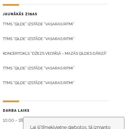
JAUNĀKĀS ZIŅAS
TTMS “ĢILDE” IZSTĀDE “VASARAS RITMI”
TTMS “ĢILDE” IZSTĀDE “VASARAS RITMI”
KONCERTCIKLS “DŽEZS VECRĪGĀ – MAZĀS ĢILDES DĀRZĀ”
TTMS “ĢILDE” IZSTĀDE “VASARAS RITMI”
TTMS “ĢILDE” IZSTĀDE “VASARAS RITMI”
DARBA LAIKS
10:00 - 18:30
Lai šī tīmekļvietne darbotos, tā izmanto